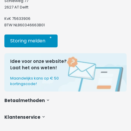
Schieweg 77
2627 AT Delft
KvK 75633906
BTW NL860346663B01
*
Storing melden
Idee voor onze website?
Laat het ons weten!
Maandelijks kans op € 50
kortingscode!
Betaalmethoden
Klantenservice