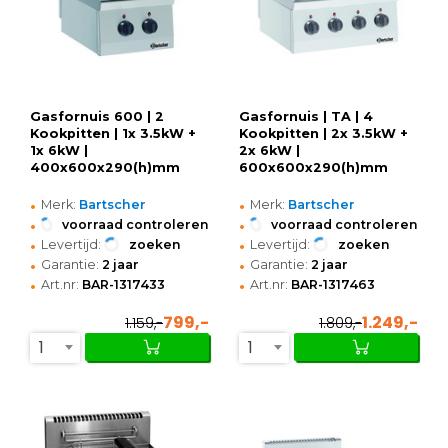
Gasfornuis 600 | 2
Gasfornuis | TA | 4
Kookpitten | 1x 3.5kW +
Kookpitten | 2x 3.5kW +
1x 6kW |
2x 6kW |
400x600x290(h)mm
600x600x290(h)mm
•
•
Merk:
Bartscher
Merk:
Bartscher
•
•
voorraad controleren
voorraad controleren
•
•
Levertijd:
zoeken
Levertijd:
zoeken
•
•
Garantie:
2 jaar
Garantie:
2 jaar
•
•
Art.nr:
BAR-1317433
Art.nr:
BAR-1317463
799,-
1.249,-
1.159,-
1.809,-
1
1