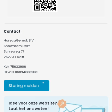
Contact
HorecaGemak B.V.
Showroom Delft
Schieweg 77
2627 AT Delft
KvK 75633906
BTW NL860346663B01
*
Storing melden
Idee voor onze website?
Laat het ons weten!