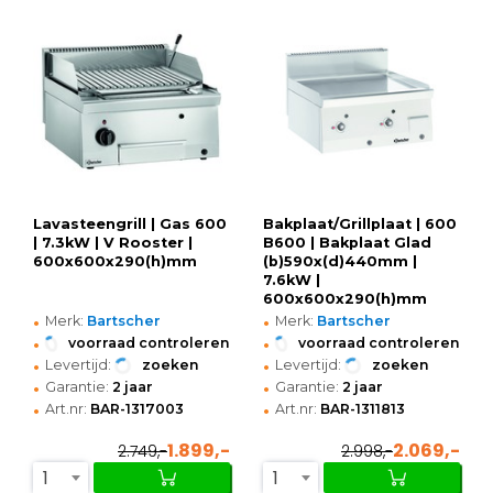
Lavasteengrill | Gas 600
Bakplaat/Grillplaat | 600
| 7.3kW | V Rooster |
B600 | Bakplaat Glad
600x600x290(h)mm
(b)590x(d)440mm |
7.6kW |
600x600x290(h)mm
•
•
Merk:
Bartscher
Merk:
Bartscher
•
•
voorraad controleren
voorraad controleren
•
•
Levertijd:
zoeken
Levertijd:
zoeken
•
•
Garantie:
2 jaar
Garantie:
2 jaar
•
•
Art.nr:
BAR-1317003
Art.nr:
BAR-1311813
1.899,-
2.069,-
2.749,-
2.998,-
1
1