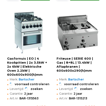
Gasfornuis | EO | 4
Friteuse | SERIE 600 |
Kookpitten | 2x 3.5kW +
Gas | 8+8L | 13.4kW |
2x 6kW | Elektrische
Aftapkranen |
Oven 2.2kW |
600x600x290(h)mm
600x600x900(h)mm
•
•
Merk:
Bartscher
Merk:
Bartscher
•
•
voorraad controleren
voorraad controleren
•
•
Levertijd:
zoeken
Levertijd:
zoeken
•
•
Garantie:
2 jaar
Garantie:
2 jaar
•
•
Art.nr:
BAR-1315563
Art.nr:
BAR-1315213