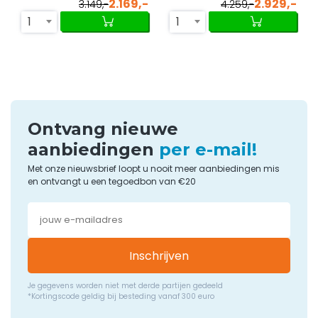
2.169,-
2.929,-
3.149,-
4.259,-
1
1
Ontvang nieuwe
aanbiedingen
per e-mail!
Met onze nieuwsbrief loopt u nooit meer aanbiedingen mis
en ontvangt u een tegoedbon van €20
Inschrijven
Je gegevens worden niet met derde partijen gedeeld
*Kortingscode geldig bij besteding vanaf 300 euro