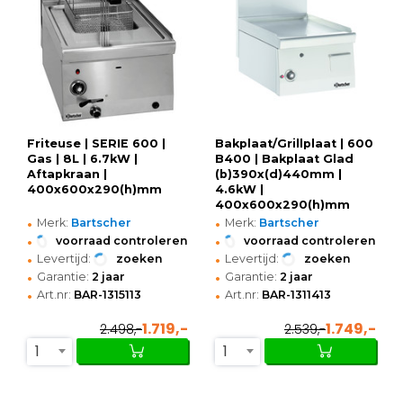
Friteuse | SERIE 600 |
Bakplaat/Grillplaat | 600
Gas | 8L | 6.7kW |
B400 | Bakplaat Glad
Aftapkraan |
(b)390x(d)440mm |
400x600x290(h)mm
4.6kW |
400x600x290(h)mm
•
•
Merk:
Bartscher
Merk:
Bartscher
•
•
voorraad controleren
voorraad controleren
•
•
Levertijd:
zoeken
Levertijd:
zoeken
•
•
Garantie:
2 jaar
Garantie:
2 jaar
•
•
Art.nr:
BAR-1315113
Art.nr:
BAR-1311413
1.719,-
1.749,-
2.498,-
2.539,-
1
1