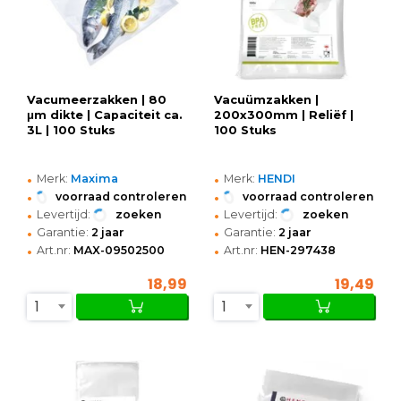
Vacumeerzakken | 80
Vacuümzakken |
μm dikte | Capaciteit ca.
200x300mm | Reliëf |
3L | 100 Stuks
100 Stuks
•
•
Merk:
Maxima
Merk:
HENDI
•
•
voorraad controleren
voorraad controleren
•
•
Levertijd:
zoeken
Levertijd:
zoeken
•
•
Garantie:
2 jaar
Garantie:
2 jaar
•
•
Art.nr:
MAX-09502500
Art.nr:
HEN-297438
18,99
19,49
1
1