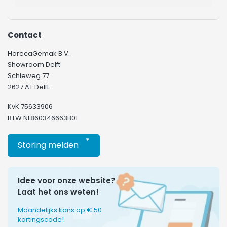
Contact
HorecaGemak B.V.
Showroom Delft
Schieweg 77
2627 AT Delft
KvK 75633906
BTW NL860346663B01
*
Storing melden
Idee voor onze website?
Laat het ons weten!
Maandelijks kans op € 50
kortingscode!