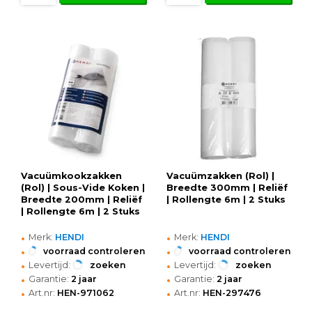
Vacuümkookzakken
Vacuümzakken (Rol) |
(Rol) | Sous-Vide Koken |
Breedte 300mm | Reliëf
Breedte 200mm | Reliëf
| Rollengte 6m | 2 Stuks
| Rollengte 6m | 2 Stuks
•
•
Merk:
HENDI
Merk:
HENDI
•
•
voorraad controleren
voorraad controleren
•
•
Levertijd:
zoeken
Levertijd:
zoeken
•
•
Garantie:
2 jaar
Garantie:
2 jaar
•
•
Art.nr:
HEN-971062
Art.nr:
HEN-297476