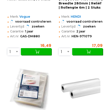
Breedte 280mm | Reliëf
| Rollengte 6m | 2 Stuks
•
•
Merk:
Vogue
Merk:
HENDI
•
•
voorraad controleren
voorraad controleren
•
•
Levertijd:
zoeken
Levertijd:
zoeken
•
•
Garantie:
1 jaar
Garantie:
2 jaar
•
•
Art.nr:
GAS-DM880
Art.nr:
HEN-971079
16,49
17,09
1
1