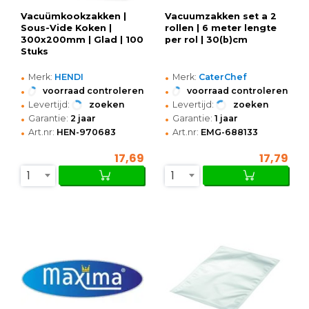
Vacuümkookzakken |
Vacuumzakken set a 2
Sous-Vide Koken |
rollen | 6 meter lengte
300x200mm | Glad | 100
per rol | 30(b)cm
Stuks
•
•
Merk:
HENDI
Merk:
CaterChef
•
•
voorraad controleren
voorraad controleren
•
•
Levertijd:
zoeken
Levertijd:
zoeken
•
•
Garantie:
2 jaar
Garantie:
1 jaar
•
•
Art.nr:
HEN-970683
Art.nr:
EMG-688133
17,69
17,79
1
1