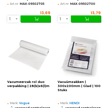
•
•
Art.nr:
MAX-09502705
Art.nr:
MAX-09502700
13,69
13,79
1
1
Vacumeerzak rol duo
Vacuümzakken |
verpakking | 28(b)x6(l)m
300x200mm | Glad | 100
Stuks
•
•
Merk:
Vogue
Merk:
HENDI
•
•
voorraad controleren
voorraad controleren