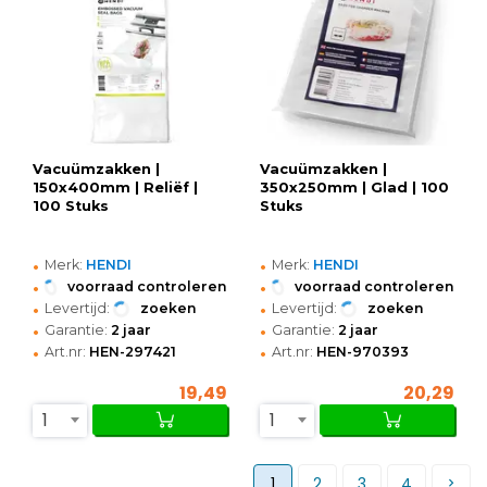
Vacuümzakken |
Vacuümzakken |
150x400mm | Reliëf |
350x250mm | Glad | 100
100 Stuks
Stuks
•
•
Merk:
HENDI
Merk:
HENDI
•
•
voorraad controleren
voorraad controleren
•
•
Levertijd:
zoeken
Levertijd:
zoeken
•
•
Garantie:
2 jaar
Garantie:
2 jaar
•
•
Art.nr:
HEN-297421
Art.nr:
HEN-970393
19,49
20,29
1
1
1
2
3
4