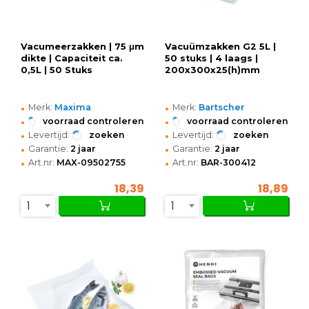
Vacumeerzakken | 75 μm
Vacuümzakken G2 5L |
dikte | Capaciteit ca.
50 stuks | 4 laags |
0,5L | 50 Stuks
200x300x25(h)mm
•
•
Merk:
Maxima
Merk:
Bartscher
•
•
voorraad controleren
voorraad controleren
•
•
Levertijd:
zoeken
Levertijd:
zoeken
•
•
Garantie:
2 jaar
Garantie:
2 jaar
•
•
Art.nr:
MAX-09502755
Art.nr:
BAR-300412
18,39
18,89
1
1