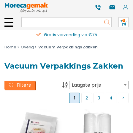
0
Gratis verzending v.a €75
Home
Overig
Vacuum Verpakkings Zakken
Vacuum Verpakkings Zakken
Filters
Laagste prijs
1
2
3
4