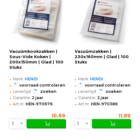
Vacuümkookzakken |
Vacuümzakken |
Sous-Vide Koken |
230x160mm | Glad | 100
200x150mm | Glad | 100
Stuks
Stuks
•
•
Merk:
HENDI
Merk:
HENDI
•
•
voorraad controleren
voorraad controleren
•
•
Levertijd:
zoeken
Levertijd:
zoeken
•
•
Garantie:
2 jaar
Garantie:
2 jaar
•
•
Art.nr:
HEN-970676
Art.nr:
HEN-970386
10,69
11,89
1
1