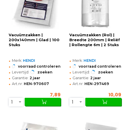
Vacuümzakken |
Vacuümzakken (Rol) |
200x140mm | Glad | 100
Breedte 200mm | Reliëf
Stuks
| Rollengte 6m | 2 Stuks
•
•
Merk:
HENDI
Merk:
HENDI
•
•
voorraad controleren
voorraad controleren
•
•
Levertijd:
zoeken
Levertijd:
zoeken
•
•
Garantie:
2 jaar
Garantie:
2 jaar
•
•
Art.nr:
HEN-970607
Art.nr:
HEN-297469
7,89
10,09
1
1