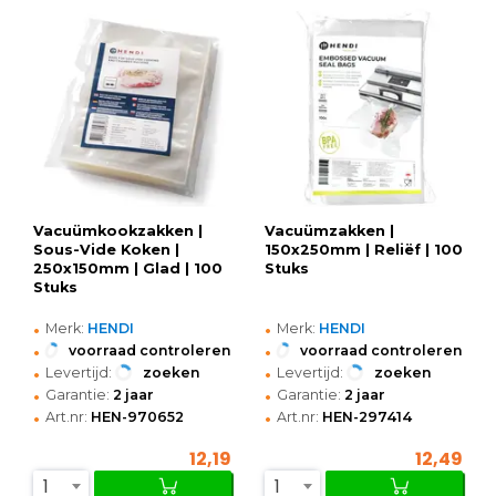
Vacuümkookzakken |
Vacuümzakken |
Sous-Vide Koken |
150x250mm | Reliëf | 100
250x150mm | Glad | 100
Stuks
Stuks
•
•
Merk:
HENDI
Merk:
HENDI
•
•
voorraad controleren
voorraad controleren
•
•
Levertijd:
zoeken
Levertijd:
zoeken
•
•
Garantie:
2 jaar
Garantie:
2 jaar
•
•
Art.nr:
HEN-970652
Art.nr:
HEN-297414
12,19
12,49
1
1