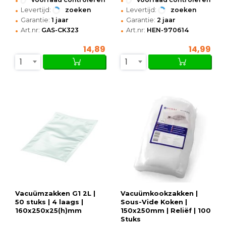
•
•
Levertijd:
zoeken
Levertijd:
zoeken
•
•
Garantie:
1 jaar
Garantie:
2 jaar
•
•
Art.nr:
GAS-CK323
Art.nr:
HEN-970614
14,89
14,99
1
1
Vacuümzakken G1 2L |
Vacuümkookzakken |
50 stuks | 4 laags |
Sous-Vide Koken |
160x250x25(h)mm
150x250mm | Reliëf | 100
Stuks