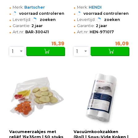
•
•
Merk:
Bartscher
Merk:
HENDI
•
•
voorraad controleren
voorraad controleren
•
•
Levertijd:
zoeken
Levertijd:
zoeken
•
•
Garantie:
2 jaar
Garantie:
2 jaar
•
•
Art.nr:
BAR-300411
Art.nr:
HEN-971017
15,39
16,09
1
1
Vacumeerzakjes met
Vacuümkookzakken
reliëf 15x35cm | 50 stuks
(Rol) | Sous-Vide Koken |