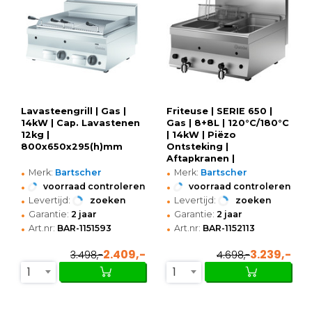
Lavasteengrill | Gas |
Friteuse | SERIE 650 |
14kW | Cap. Lavastenen
Gas | 8+8L | 120°C/180°C
12kg |
| 14kW | Piëzo
800x650x295(h)mm
Ontsteking |
Aftapkranen |
•
•
600x650x295(h)mm
Merk:
Bartscher
Merk:
Bartscher
•
•
voorraad controleren
voorraad controleren
•
•
Levertijd:
zoeken
Levertijd:
zoeken
•
•
Garantie:
2 jaar
Garantie:
2 jaar
•
•
Art.nr:
BAR-1151593
Art.nr:
BAR-1152113
2.409,-
3.239,-
3.498,-
4.698,-
1
1