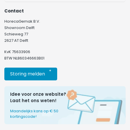
Contact
HorecaGemak B.V.
Showroom Delft
Schieweg 77
2627 AT Delft
KvK 75633906
BTW NL860346663B01
*
Storing melden
Idee voor onze website?
Laat het ons weten!
Maandelijks kans op € 50
kortingscode!