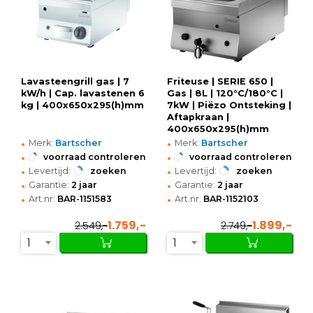
Lavasteengrill gas | 7
Friteuse | SERIE 650 |
kW/h | Cap. lavastenen 6
Gas | 8L | 120°C/180°C |
kg | 400x650x295(h)mm
7kW | Piëzo Ontsteking |
Aftapkraan |
400x650x295(h)mm
•
•
Merk:
Bartscher
Merk:
Bartscher
•
•
voorraad controleren
voorraad controleren
•
•
Levertijd:
zoeken
Levertijd:
zoeken
•
•
Garantie:
2 jaar
Garantie:
2 jaar
•
•
Art.nr:
BAR-1151583
Art.nr:
BAR-1152103
1.759,-
1.899,-
2.549,-
2.749,-
1
1