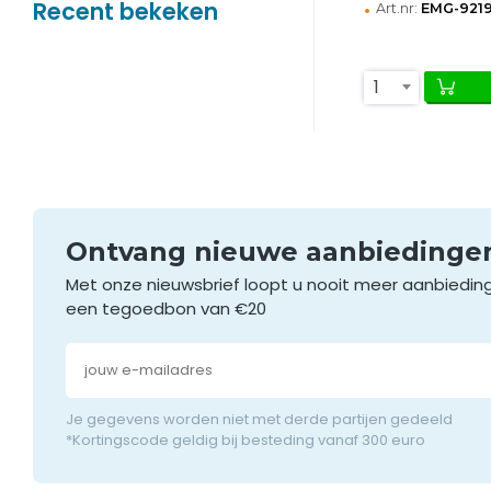
•
Recent bekeken
Art.nr:
EMG-921
1
Ontvang nieuwe aanbieding
Met onze nieuwsbrief loopt u nooit meer aanbiedin
een tegoedbon van €20
Je gegevens worden niet met derde partijen gedeeld
*Kortingscode geldig bij besteding vanaf 300 euro