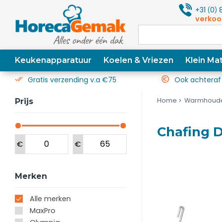
+31
0
8
(
)
verkoo
Keukenapparatuur
Koelen & Vriezen
Klein Mat
Gratis verzending v.a €75
Ook achteraf
Home
Warmhoud
Prijs
Chafing D
€
€
Merken
Alle merken
MaxPro