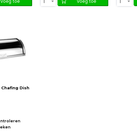
1
1
Voeg toe
Voeg toe
 Chafing Dish
ontroleren
oeken