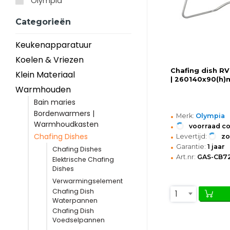
Olympia
Categorieën
Keukenapparatuur
Koelen & Vriezen
Chafing dish R
Klein Materiaal
| 260140x90(h
Warmhouden
Bain maries
Bordenwarmers |
•
Merk:
Olympia
Warmhoudkasten
•
voorraad c
•
Chafing Dishes
Levertijd:
z
•
Garantie:
1 jaar
Chafing Dishes
•
Art.nr:
GAS-CB7
Elektrische Chafing
Dishes
Verwarmingselement
Chafing Dish
1
Waterpannen
Chafing Dish
Voedselpannen