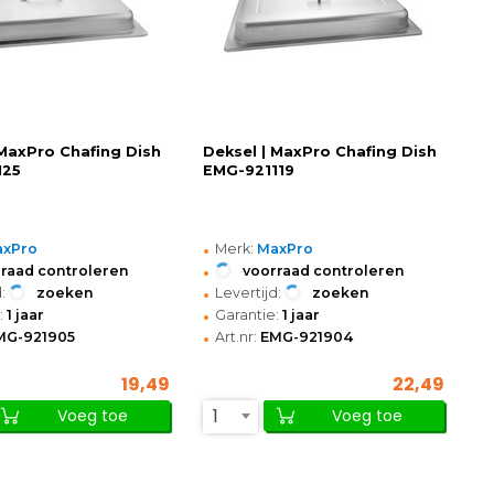
 MaxPro Chafing Dish
Deksel | MaxPro Chafing Dish
125
EMG-921119
•
axPro
Merk:
MaxPro
•
raad controleren
voorraad controleren
•
:
zoeken
Levertijd:
zoeken
•
:
1 jaar
Garantie:
1 jaar
•
MG-921905
Art.nr:
EMG-921904
19,49
22,49
1
Voeg toe
Voeg toe