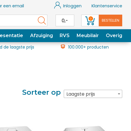
r een email
Inloggen
Klantenservice
0
0,-
BESTELLEN
esentatie
Afzuiging
RVS
Meubilair
Overig
jd de laagste prijs
100.000+ producten
Sorteer op
Laagste prijs