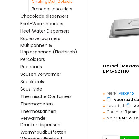
Chafing Dish Deksels
Brandpastahouders
Chocolade dispensers
Friet-Warmhouders
Heet Water Dispensers
Kopjesverwarmers
Multipannen &
Hapjespannen (Elektrisch)
Percolators
Deksel | MaxPro
Rechauds
EMG-921110
Sauzen verwarmer
Soepketels
Sous-vide
•
Merk:
MaxPro
Thermische Containers
•
voorraad c
Thermometers
•
Levertijd:
z
•
Thermoskannen
Garantie:
1 jaar
•
Verwarmde
Art.nr:
EMG-921
Drankendispensers
Warmhoudbuffetten