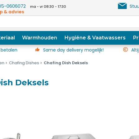
5-0606072
Stuu
ma - vr 08:30 - 17:30
p & advies
eriaal
Warmhouden
Hygiëne & Vaatwassers
Pr
 betalen
Same day delivery mogelijk!
Alti
en
Chafing Dishes
Chafing Dish Deksels
ish Deksels