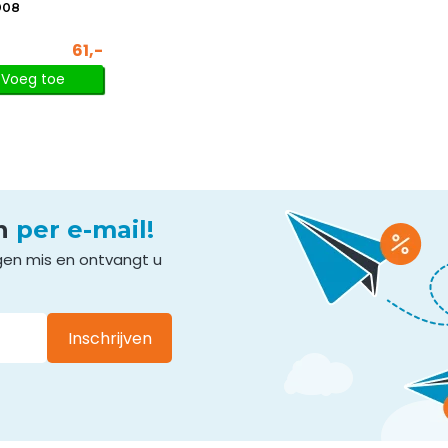
908
61,-
Voeg toe
en
per e-mail!
gen mis en ontvangt u
Inschrijven