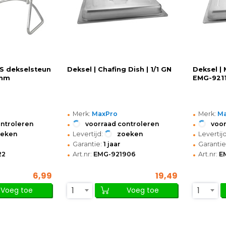
VS dekselsteun
Deksel | Chafing Dish | 1/1 GN
Deksel |
)mm
EMG-921
•
•
Merk:
MaxPro
Merk:
M
•
•
ontroleren
voorraad controleren
voor
•
•
oeken
Levertijd:
zoeken
Levertijd
•
•
Garantie:
1 jaar
Garantie
•
•
22
Art.nr:
EMG-921906
Art.nr:
E
6,99
19,49
1
1
Voeg toe
Voeg toe