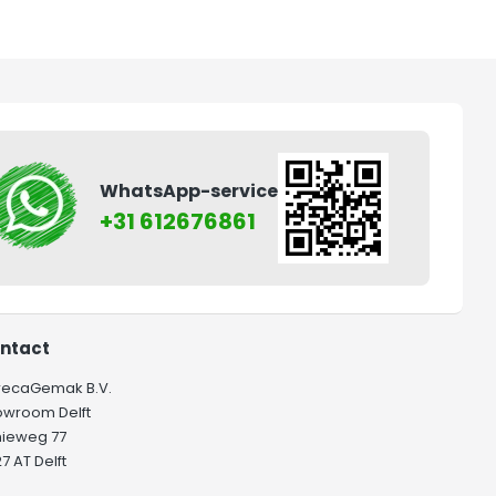
WhatsApp-service
+31 612676861
ntact
recaGemak B.V.
owroom Delft
hieweg 77
7 AT Delft