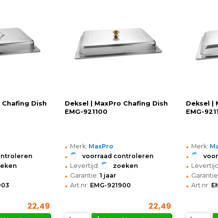
 Chafing Dish
Deksel | MaxPro Chafing Dish
Deksel |
EMG-921100
EMG-921
•
•
Merk:
MaxPro
Merk:
M
•
•
ontroleren
voorraad controleren
voor
•
•
oeken
Levertijd:
zoeken
Levertijd
•
•
Garantie:
1 jaar
Garantie
•
•
903
Art.nr:
EMG-921900
Art.nr:
E
22,49
22,49