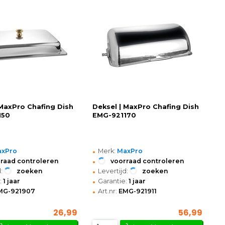
 MaxPro Chafing Dish
Deksel | MaxPro Chafing Dish
150
EMG-921170
•
axPro
Merk:
MaxPro
•
raad controleren
voorraad controleren
•
:
zoeken
Levertijd:
zoeken
•
:
1 jaar
Garantie:
1 jaar
•
MG-921907
Art.nr:
EMG-921911
26,99
56,99