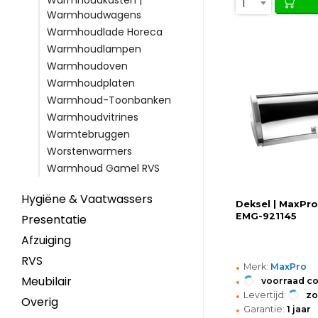
Warmhoudkasten |
1
Warmhoudwagens
Warmhoudlade Horeca
Warmhoudlampen
Warmhoudoven
Warmhoudplaten
Warmhoud-Toonbanken
Warmhoudvitrines
Warmtebruggen
Worstenwarmers
Warmhoud Gamel RVS
Hygiëne & Vaatwassers
Deksel | MaxPro
EMG-921145
Presentatie
Afzuiging
RVS
•
Merk:
MaxPro
•
Meubilair
voorraad c
•
Levertijd:
z
Overig
•
Garantie:
1 jaar