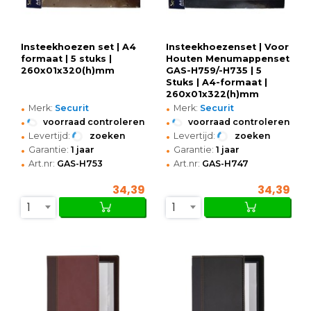
Insteekhoezen set | A4
Insteekhoezenset | Voor
formaat | 5 stuks |
Houten Menumappenset
260x01x320(h)mm
GAS-H759/-H735 | 5
Stuks | A4-formaat |
260x01x322(h)mm
•
•
Merk:
Securit
Merk:
Securit
•
•
voorraad controleren
voorraad controleren
•
•
Levertijd:
zoeken
Levertijd:
zoeken
•
•
Garantie:
1 jaar
Garantie:
1 jaar
•
•
Art.nr:
GAS-H753
Art.nr:
GAS-H747
34,39
34,39
1
1