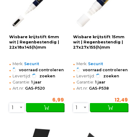
Wisbare krijtstift 6mm
Wisbare krijtstift 15mm
wit | Regenbestendig |
wit | Regenbestendig |
22x18x145(h)mm
27x27x155(h)mm
•
•
Merk:
Securit
Merk:
Securit
•
•
voorraad controleren
voorraad controleren
•
•
Levertijd:
zoeken
Levertijd:
zoeken
•
•
Garantie:
1 jaar
Garantie:
1 jaar
•
•
Art.nr:
GAS-P520
Art.nr:
GAS-P538
6,99
12,49
1
1