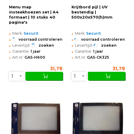
Menu map
Krijtbord pijl | UV
insteekhoezen set | A4
bestendig |
formaat | 10 stuks 40
500x20x570(h)mm
pagina's
•
•
Merk:
Securit
Merk:
Securit
•
•
voorraad controleren
voorraad controleren
•
•
Levertijd:
zoeken
Levertijd:
zoeken
•
•
Garantie:
1 jaar
Garantie:
1 jaar
•
•
Art.nr:
GAS-H600
Art.nr:
GAS-CK325
31,79
31,79
1
1