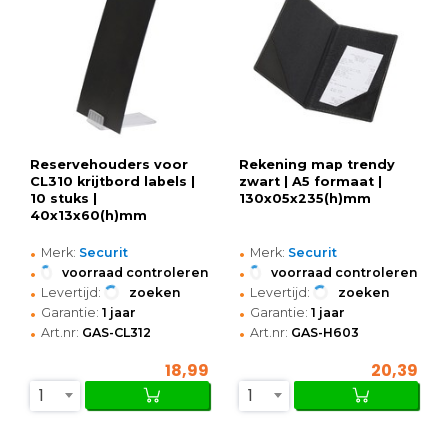
Reservehouders voor
Rekening map trendy
CL310 krijtbord labels |
zwart | A5 formaat |
10 stuks |
130x05x235(h)mm
40x13x60(h)mm
•
•
Merk:
Securit
Merk:
Securit
•
•
voorraad controleren
voorraad controleren
•
•
Levertijd:
zoeken
Levertijd:
zoeken
•
•
Garantie:
1 jaar
Garantie:
1 jaar
•
•
Art.nr:
GAS-CL312
Art.nr:
GAS-H603
18,99
20,39
1
1