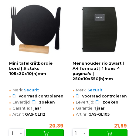
Mini tafelkrijtbordje
Menuhouder rio zwart |
bord | 3 stuks |
A4 formaat | 1 hoes 4
105x20x10(h)mm
pagina's |
250x10x350(h)mm
•
•
Merk:
Securit
Merk:
Securit
•
•
voorraad controleren
voorraad controleren
•
•
Levertijd:
zoeken
Levertijd:
zoeken
•
•
Garantie:
1 jaar
Garantie:
1 jaar
•
•
Art.nr:
GAS-GL112
Art.nr:
GAS-GL105
20,39
21,59
1
1