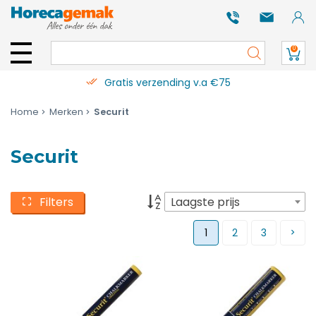
0
Gratis verzending v.a €75
Home
Merken
Securit
Securit
Filters
Laagste prijs
1
2
3