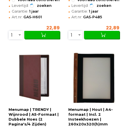
•
•
Levertijd:
zoeken
Levertijd:
zoeken
•
•
Garantie:
1 jaar
Garantie:
1 jaar
•
•
Art.nr:
GAS-H601
Art.nr:
GAS-P485
22,89
22,89
1
1
Menumap | TRENDY |
Menumap | Hout | A4-
Wijnrood | A5-Formaat |
formaat | Incl. 2
Dubbele Hoes (2
Insteekhoezen |
Pagina's/4 Zijden)
260x20x320(h)mm