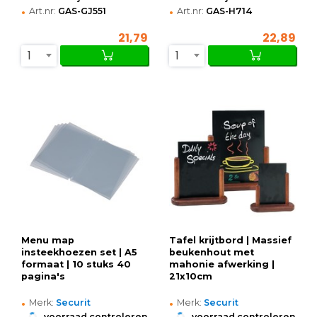
•
•
Art.nr:
GAS-GJ551
Art.nr:
GAS-H714
21,79
22,89
1
1
Menu map
Tafel krijtbord | Massief
insteekhoezen set | A5
beukenhout met
formaat | 10 stuks 40
mahonie afwerking |
pagina's
21x10cm
•
•
Merk:
Securit
Merk:
Securit
•
•
voorraad controleren
voorraad controleren