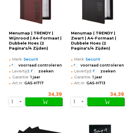
Menumap | TRENDY |
Menumap | TRENDY |
Wijnrood | A4-Formaat |
Zwart | A4-Formaat |
Dubbele Hoes (2
Dubbele Hoes (2
Pagina's/4 Zijden)
Pagina's/4 Zijden)
•
•
Merk:
Securit
Merk:
Securit
•
•
voorraad controleren
voorraad controleren
•
•
Levertijd:
zoeken
Levertijd:
zoeken
•
•
Garantie:
1 jaar
Garantie:
1 jaar
•
•
Art.nr:
GAS-H717
Art.nr:
GAS-H713
34,39
34,39
1
1