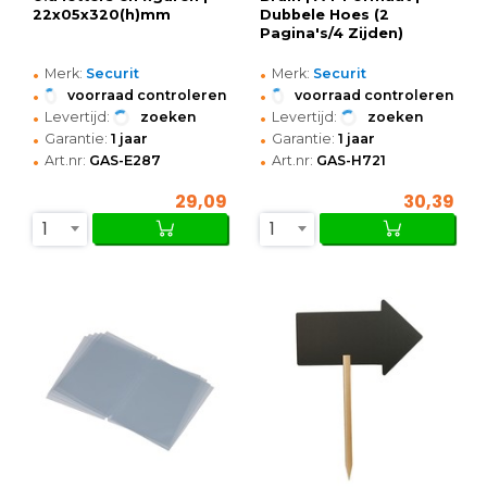
22x05x320(h)mm
Dubbele Hoes (2
Pagina's/4 Zijden)
•
•
Merk:
Securit
Merk:
Securit
•
•
voorraad controleren
voorraad controleren
•
•
Levertijd:
zoeken
Levertijd:
zoeken
•
•
Garantie:
1 jaar
Garantie:
1 jaar
•
•
Art.nr:
GAS-E287
Art.nr:
GAS-H721
29,09
30,39
1
1