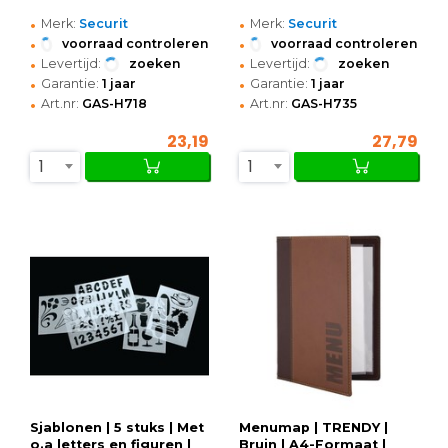
•
•
Merk:
Securit
Merk:
Securit
•
•
voorraad controleren
voorraad controleren
•
•
Levertijd:
zoeken
Levertijd:
zoeken
•
•
Garantie:
1 jaar
Garantie:
1 jaar
•
•
Art.nr:
GAS-H718
Art.nr:
GAS-H735
23,19
27,79
1
1
Sjablonen | 5 stuks | Met
Menumap | TRENDY |
o.a letters en figuren |
Bruin | A4-Formaat |