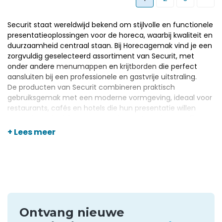
Securit staat wereldwijd bekend om stijlvolle en functionele
presentatieoplossingen voor de horeca, waarbij kwaliteit en
duurzaamheid centraal staan. Bij Horecagemak vind je een
zorgvuldig geselecteerd assortiment van Securit, met
onder andere
menumappen
en
krijtborden
die perfect
aansluiten bij een professionele en gastvrije uitstraling.
De producten van Securit combineren praktisch
gebruiksgemak met een moderne vormgeving, ideaal voor
restaurants, cafés en hotels die hun presentatie willen
versterken. Kies bij Horecagemak voor Securit en profiteer
van topkwaliteit, scherpe prijzen en persoonlijk advies voor
+ Lees meer
een representatieve en efficiënte horecainrichting.
Ontvang nieuwe