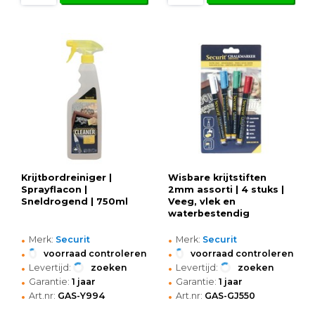
Krijtbordreiniger |
Wisbare krijtstiften
Sprayflacon |
2mm assorti | 4 stuks |
Sneldrogend | 750ml
Veeg, vlek en
waterbestendig
•
•
Merk:
Securit
Merk:
Securit
•
•
voorraad controleren
voorraad controleren
•
•
Levertijd:
zoeken
Levertijd:
zoeken
•
•
Garantie:
1 jaar
Garantie:
1 jaar
•
•
Art.nr:
GAS-Y994
Art.nr:
GAS-GJ550