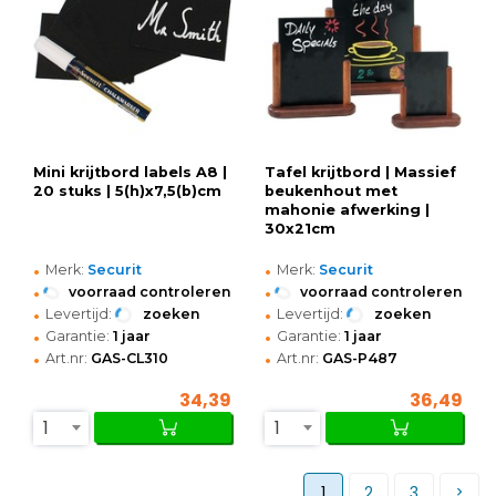
Mini krijtbord labels A8 |
Tafel krijtbord | Massief
20 stuks | 5(h)x7,5(b)cm
beukenhout met
mahonie afwerking |
30x21cm
•
•
Merk:
Securit
Merk:
Securit
•
•
voorraad controleren
voorraad controleren
•
•
Levertijd:
zoeken
Levertijd:
zoeken
•
•
Garantie:
1 jaar
Garantie:
1 jaar
•
•
Art.nr:
GAS-CL310
Art.nr:
GAS-P487
34,39
36,49
1
1
1
2
3