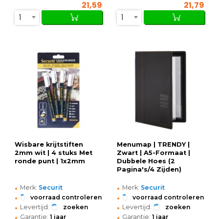
21,59
21,79
1
1
Wisbare krijtstiften
Menumap | TRENDY |
2mm wit | 4 stuks Met
Zwart | A5-Formaat |
ronde punt | 1x2mm
Dubbele Hoes (2
Pagina's/4 Zijden)
•
•
Merk:
Securit
Merk:
Securit
•
•
voorraad controleren
voorraad controleren
•
•
Levertijd:
zoeken
Levertijd:
zoeken
•
•
Garantie:
1 jaar
Garantie:
1 jaar