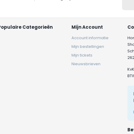
Populaire Categorieën
Mijn Account
Co
Account informatie
Ho
Sh
Mijn bestellingen
Sc
Mijn tickets
262
Nieuwsbrieven
Kv
BT
Be