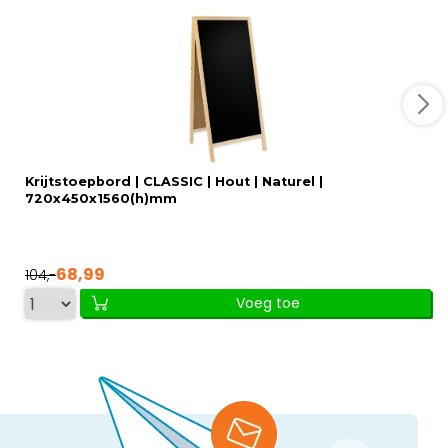
Krijtstoepbord | CLASSIC | Hout | Naturel |
720x450x1560(h)mm
68,99
104,-
Voeg toe