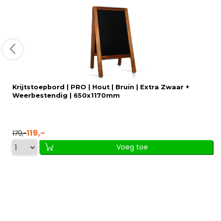
Krijtstoepbord | PRO | Hout | Bruin | Extra Zwaar +
Weerbestendig | 650x1170mm
119,-
179,-
Voeg toe