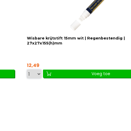
Wisbare krijtstift 15mm wit | Regenbestendig |
27x27x155(h)mm
12,49
Voeg toe