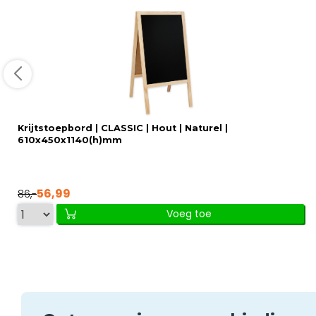
Krijtstoepbord | CLASSIC | Hout | Naturel |
610x450x1140(h)mm
56,99
86,-
Voeg toe