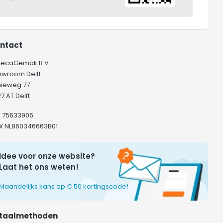
ntact
recaGemak B.V.
owroom Delft
hieweg 77
7 AT Delft
K 75633906
W NL860346663B01
Idee voor onze website?
Laat het ons weten!
Maandelijks kans op € 50 kortingscode!
taalmethoden