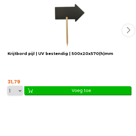
Krijtbord pijl | UV bestendig | 500x20x570(h)mm
31,79
Voeg toe