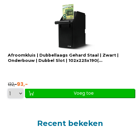
Afroomkluis | Dubbellaags Gehard Staal | Zwart |
Onderbouw | Dubbel Slot | 102x225x190(...
93,-
132,-
Voeg toe
Recent bekeken