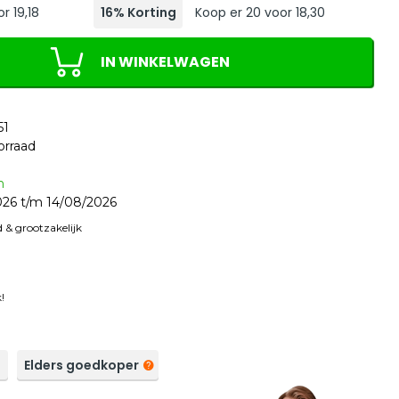
r 19,18
16% Korting
Koop er 20 voor 18,30
IN WINKELWAGEN
51
orraad
n
26 t/m 14/08/2026
 & grootzakelijk
!
a
Elders goedkoper