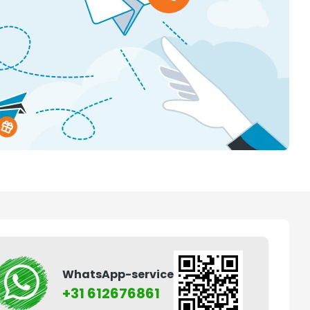
WhatsApp-service
+31 612676861