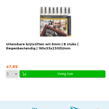
Uitwisbare krijtstiften wit 6mm | 8 stuks |
Regenbestendig | 165x33x230(h)mm
47,89
Voeg toe