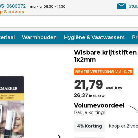
5-0606072
Stuu
ma - vr 08:30 - 17:30
p & advies
eriaal
Warmhouden
Hygiëne & Vaatwassers
Pr
Wisbare krijtstiften
1x2mm
GRATIS VERZENDING V.A. € 75
21,79
excl. btw
26,37
incl. btw
Volumevoordeel
Pak je korting!
4% Korting
Koop er 2 voo