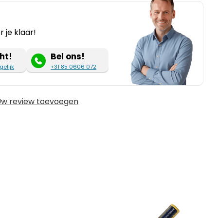
 je klaar!
ht!
Bel ons!
gelijk
+31 85 0606 072
w review toevoegen