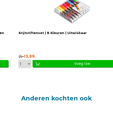
 en
Krijtstiftenset | 8 Kleuren | Uitwisbaar
13,99
21,-
Voeg toe
Anderen kochten ook