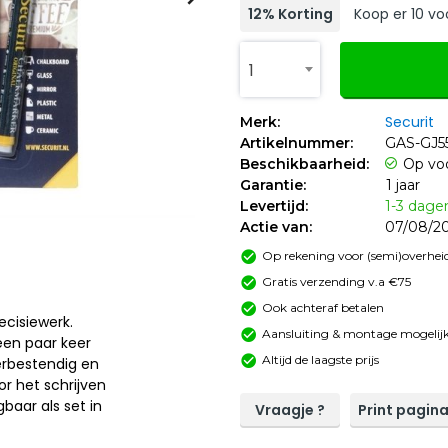
12% Korting
Koop er 10 voo
1
Securit
Merk:
Artikelnummer:
GAS-GJ5
Beschikbaarheid:
Op vo
Garantie:
1 jaar
Levertijd:
1-3 dage
Actie van:
07/08/20
Op rekening voor (semi)overheid
Gratis verzending v.a €75
Ook achteraf betalen
ecisiewerk.
Aansluiting & montage mogelijk
een paar keer
Altijd de laagste prijs
erbestendig en
r het schrijven
gbaar als set in
Vraagje ?
Print pagin