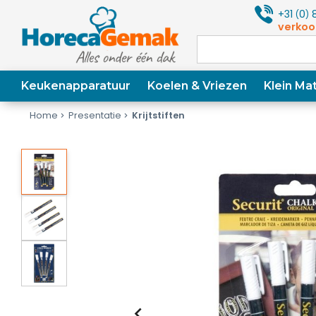
+31
0
8
(
)
verkoo
Keukenapparatuur
Koelen & Vriezen
Klein Mat
Home
Presentatie
Krijtstiften