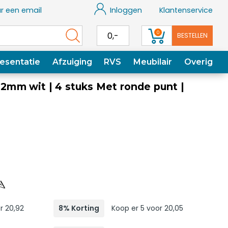
r een email
Inloggen
Klantenservice
0
0,-
BESTELLEN
esentatie
Afzuiging
RVS
Meubilair
Overig
 2mm wit | 4 stuks Met ronde punt |
r 20,92
8% Korting
Koop er 5 voor 20,05