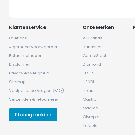
Klantenservice
Onze Merken
Over ons
All Brands
Algemene Voorwaarden
Bartscher
Betaalmethoden
CombiSteel
Disclaimer
Diamond
Privacy en veiligheid
EMGA
Sitemap
HENDI
Veelgestelde Vragen (FAQ)
Luxus
Verzenden & retourneren
Mastro
Maxima
Storing melden
Olympia
Tefcold