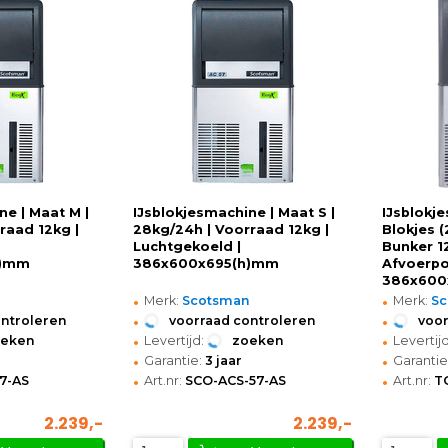
ne | Maat M |
IJsblokjesmachine | Maat S |
IJsblokje
raad 12kg |
28kg/24h | Voorraad 12kg |
Blokjes (
Luchtgekoeld |
Bunker 1
h)mm
386x600x695(h)mm
Afvoerp
386x600
•
•
n
Merk:
Scotsman
Merk:
S
•
•
ontroleren
voorraad controleren
voor
•
•
oeken
Levertijd:
zoeken
Levertijd
•
•
Garantie:
3 jaar
Garantie
•
•
7-AS
Art.nr:
SCO-ACS-57-AS
Art.nr:
T
2.239,-
2.239,-