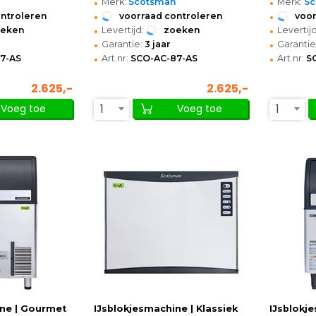
•
•
n
Merk:
Scotsman
Merk:
S
•
•
ontroleren
voorraad controleren
voor
•
•
oeken
Levertijd:
zoeken
Levertijd
•
•
Garantie:
3 jaar
Garantie
•
•
7-AS
Art.nr:
SCO-AC-87-AS
Art.nr:
S
2.625,-
2.625,-
1
1
Voeg toe
Voeg toe
ine | Gourmet
IJsblokjesmachine | Klassiek
IJsblokje