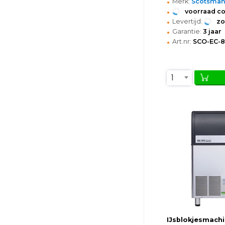
•
Merk:
Scotsma
•
voorraad c
•
Levertijd:
z
•
Garantie:
3 jaar
•
Art.nr:
SCO-EC-8
1
IJsblokjesmach