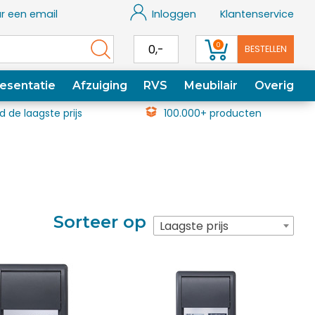
r een email
Inloggen
Klantenservice
0
0,-
BESTELLEN
esentatie
Afzuiging
RVS
Meubilair
Overig
jd de laagste prijs
100.000+ producten
Sorteer op
Laagste prijs