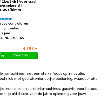
 142kg/24h | Voorraad
uchtgekoeld |
x1003(h)mm
cotsman
raad controleren
:
zoeken
:
2 jaar
CO-NUL-300-AS
4.787,-
Voeg toe
 ijsmachines, met een sterke focus op innovatie,
chniek met gebruiksvriendelijke bediening, waardoor elke
okjesmachines
en schilferijsmachines, geschikt voor horeca,
odat je altijd kiest voor de juiste oplossing voor jouw