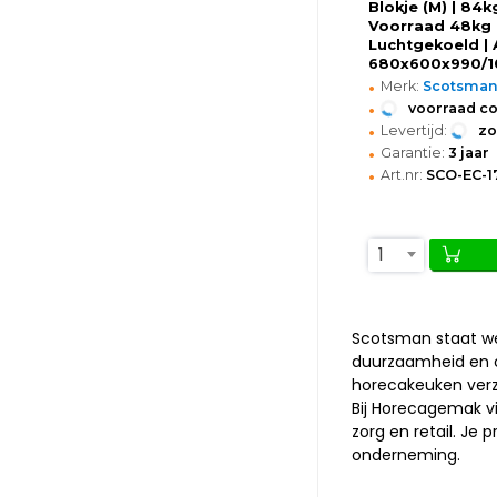
Blokje (M) | 84k
Voorraad 48kg 
Luchtgekoeld |
680x600x990/
•
Merk:
Scotsma
•
voorraad c
•
Levertijd:
z
•
Garantie:
3 jaar
•
Art.nr:
SCO-EC-1
1
Scotsman staat we
duurzaamheid en c
horecakeuken verzek
Bij Horecagemak v
zorg en retail. Je p
onderneming.