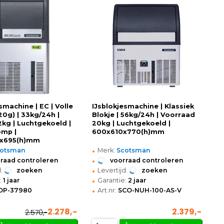
smachine | EC | Volle
IJsblokjesmachine | Klassiek
20g) | 33kg/24h |
Blokje | 56kg/24h | Voorraad
2kg | Luchtgekoeld |
20kg | Luchtgekoeld |
omp |
600x610x770(h)mm
x695(h)mm
•
cotsman
Merk:
Scotsman
•
raad controleren
voorraad controleren
•
:
zoeken
Levertijd:
zoeken
•
:
1 jaar
Garantie:
2 jaar
•
OP-37980
Art.nr:
SCO-NUH-100-AS-V
2.278,-
2.379,-
2.570,-