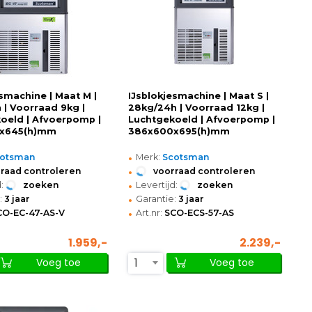
esmachine | Maat M |
IJsblokjesmachine | Maat S |
 | Voorraad 9kg |
28kg/24h | Voorraad 12kg |
oeld | Afvoerpomp |
Luchtgekoeld | Afvoerpomp |
x645(h)mm
386x600x695(h)mm
•
cotsman
Merk:
Scotsman
•
raad controleren
voorraad controleren
•
:
zoeken
Levertijd:
zoeken
•
:
3 jaar
Garantie:
3 jaar
•
CO-EC-47-AS-V
Art.nr:
SCO-ECS-57-AS
1.959,-
2.239,-
1
Voeg toe
Voeg toe