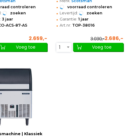
•
cotsman
Merk:
Scotsman
•
raad controleren
voorraad controleren
•
:
zoeken
Levertijd:
zoeken
•
:
3 jaar
Garantie:
1 jaar
•
CO-ACS-87-AS
Art.nr:
TOP-38016
2.659,-
2.686,-
3.030,-
1
Voeg toe
Voeg toe
smachine | Klassiek