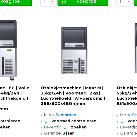
1
1
Voeg toe
Voeg toe
e | EC | Volle
IJsblokjesmachine | Maat M |
IJsblokj
44kg/24h |
33kg/24h | Voorraad 12kg |
53kg/24h
uchtgekoeld |
Luchtgekoeld | Afvoerpomp |
Luchtgek
386x600x695(h)mm
531x600
)mm
•
•
n
Merk:
Scotsman
Merk:
S
•
•
ontroleren
voorraad controleren
voor
•
•
oeken
Levertijd:
zoeken
Levertijd
•
•
Garantie:
3 jaar
Garantie