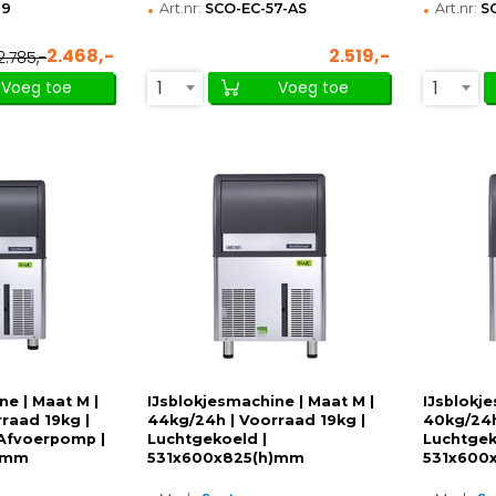
•
•
19
Art.nr:
SCO-EC-57-AS
Art.nr:
S
2.468,-
2.519,-
2.785,-
1
1
Voeg toe
Voeg toe
ne | Maat M |
IJsblokjesmachine | Maat M |
IJsblokje
raad 19kg |
44kg/24h | Voorraad 19kg |
40kg/24h
 Afvoerpomp |
Luchtgekoeld |
Luchtgek
)mm
531x600x825(h)mm
531x600