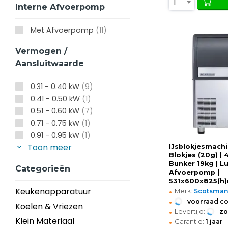
1
Interne Afvoerpomp
Met Afvoerpomp
(11)
Vermogen /
Aansluitwaarde
0.31 - 0.40 kW
(9)
0.41 - 0.50 kW
(1)
0.51 - 0.60 kW
(7)
0.71 - 0.75 kW
(1)
0.91 - 0.95 kW
(1)
Toon meer
IJsblokjesmachin
Blokjes (20g) | 
Bunker 19kg | L
Categorieën
Afvoerpomp |
531x600x825(h
•
Keukenapparatuur
Merk:
Scotsma
•
voorraad c
Koelen & Vriezen
•
Levertijd:
z
•
Klein Materiaal
Garantie:
1 jaar