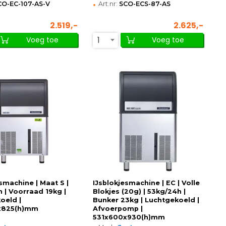
•
CO-EC-107-AS-V
Art.nr:
SCO-ECS-87-AS
2.519,-
2.625,-
1
Voeg toe
Voeg toe
smachine | Maat S |
IJsblokjesmachine | EC | Volle
 | Voorraad 19kg |
Blokjes (20g) | 53kg/24h |
oeld |
Bunker 23kg | Luchtgekoeld |
x825(h)mm
Afvoerpomp |
531x600x930(h)mm