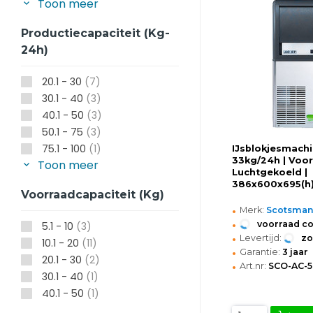
Toon meer
Productiecapaciteit (kg-
24h)
20.1 - 30
(7)
30.1 - 40
(3)
40.1 - 50
(3)
50.1 - 75
(3)
75.1 - 100
(1)
IJsblokjesmachi
33kg/24h | Voor
Toon meer
Luchtgekoeld |
386x600x695(
Voorraadcapaciteit (kg)
•
Merk:
Scotsma
•
voorraad c
5.1 - 10
(3)
•
Levertijd:
z
10.1 - 20
(11)
•
Garantie:
3 jaar
20.1 - 30
(2)
•
Art.nr:
SCO-AC-5
30.1 - 40
(1)
40.1 - 50
(1)