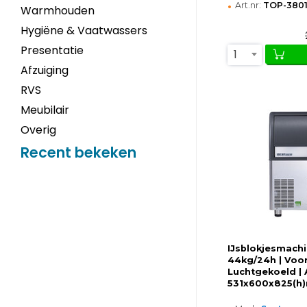
•
Art.nr:
TOP-380
Warmhouden
Hygiëne & Vaatwassers
Presentatie
1
Afzuiging
RVS
Meubilair
Overig
Recent bekeken
IJsblokjesmachi
44kg/24h | Voor
Luchtgekoeld |
531x600x825(h