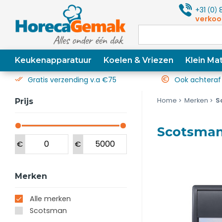
+31
0
8
(
)
verkoo
Keukenapparatuur
Koelen & Vriezen
Klein Mat
Gratis verzending v.a €75
Ook achteraf
Home
Merken
S
Prijs
Scotsma
€
€
Merken
Alle merken
Scotsman