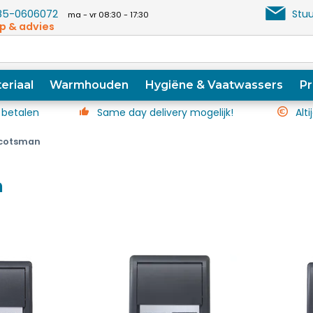
5-0606072
Stuu
ma - vr 08:30 - 17:30
p & advies
eriaal
Warmhouden
Hygiëne & Vaatwassers
Pr
 betalen
Same day delivery mogelijk!
Alti
cotsman
n