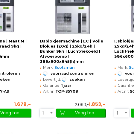
ne | Maat M |
IJsblokjesmachine | EC | Volle
IJsblokj
raad 9kg |
Blokjes (20g) | 25kg/24h |
25kg/24h
Bunker 9kg | Luchtgekoeld |
Luchtgek
h)mm
Afvoerpomp |
386x600
386x600x645(h)mm
•
•
n
Merk:
Scotsman
Merk:
S
•
•
ontroleren
voorraad controleren
voor
•
•
oeken
Levertijd:
zoeken
Levertijd
•
•
Garantie:
1 jaar
Garantie
•
•
7-AS
Art.nr:
TOP-35708
Art.nr:
S
1.679,-
1.853,-
2.090,-
1
1
Voeg toe
Voeg toe