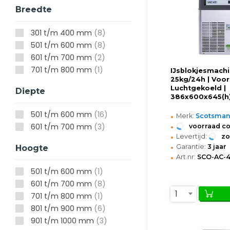
Breedte
301 t/m 400 mm
(8)
501 t/m 600 mm
(8)
601 t/m 700 mm
(2)
701 t/m 800 mm
(1)
IJsblokjesmachi
25kg/24h | Voor
Luchtgekoeld |
Diepte
386x600x645(
•
501 t/m 600 mm
(16)
Merk:
Scotsma
•
601 t/m 700 mm
(3)
voorraad c
•
Levertijd:
z
•
Garantie:
3 jaar
Hoogte
•
Art.nr:
SCO-AC-4
501 t/m 600 mm
(1)
601 t/m 700 mm
(8)
1
701 t/m 800 mm
(1)
801 t/m 900 mm
(6)
901 t/m 1000 mm
(3)