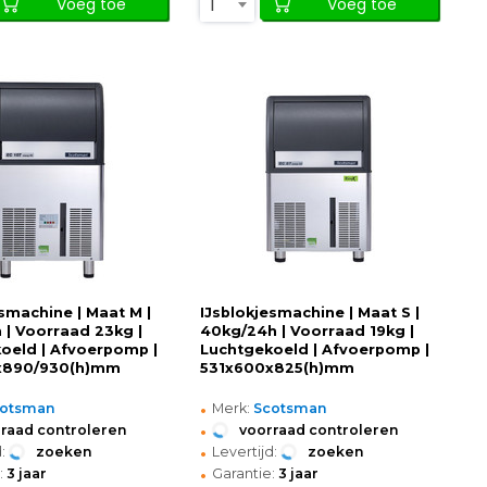
1
Voeg toe
Voeg toe
esmachine | Maat M |
IJsblokjesmachine | Maat S |
 | Voorraad 23kg |
40kg/24h | Voorraad 19kg |
oeld | Afvoerpomp |
Luchtgekoeld | Afvoerpomp |
x890/930(h)mm
531x600x825(h)mm
•
cotsman
Merk:
Scotsman
•
raad controleren
voorraad controleren
•
:
zoeken
Levertijd:
zoeken
•
:
3 jaar
Garantie:
3 jaar