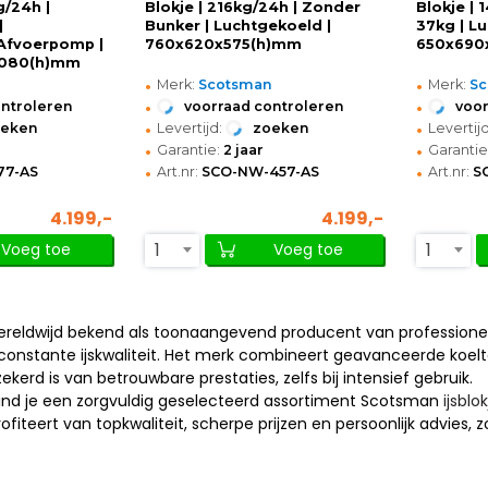
g/24h |
Blokje | 216kg/24h | Zonder
Blokje |
|
Bunker | Luchtgekoeld |
37kg | L
 Afvoerpomp |
760x620x575(h)mm
650x690
1080(h)mm
•
•
n
Merk:
Scotsman
Merk:
S
•
•
ontroleren
voorraad controleren
voor
•
•
oeken
Levertijd:
zoeken
Levertijd
•
•
Garantie:
2 jaar
Garantie
•
•
77-AS
Art.nr:
SCO-NW-457-AS
Art.nr:
S
4.199,-
4.199,-
1
1
Voeg toe
Voeg toe
reldwijd bekend als toonaangevend producent van professionele
onstante ijskwaliteit. Het merk combineert geavanceerde koelte
erd is van betrouwbare prestaties, zelfs bij intensief gebruik.
ind je een zorgvuldig geselecteerd assortiment Scotsman
ijsbl
rofiteert van topkwaliteit, scherpe prijzen en persoonlijk advies, z