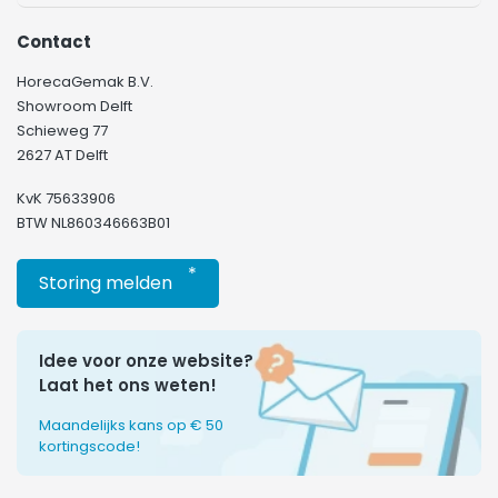
Contact
HorecaGemak B.V.
Showroom Delft
Schieweg 77
2627 AT Delft
KvK 75633906
BTW NL860346663B01
*
Storing melden
Idee voor onze website?
Laat het ons weten!
Maandelijks kans op € 50
kortingscode!