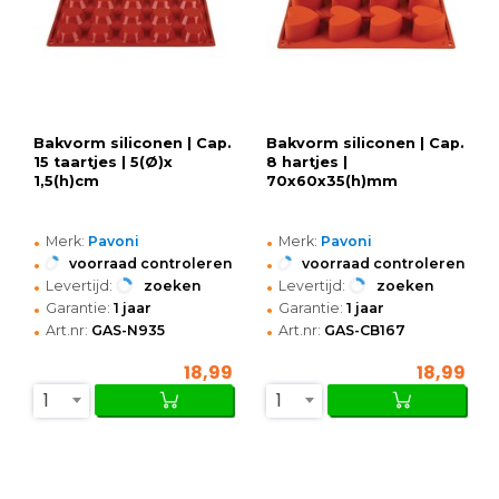
Bakvorm siliconen | Cap.
Bakvorm siliconen | Cap.
15 taartjes | 5(Ø)x
8 hartjes |
1,5(h)cm
70x60x35(h)mm
•
•
Merk:
Pavoni
Merk:
Pavoni
•
•
voorraad controleren
voorraad controleren
•
•
Levertijd:
zoeken
Levertijd:
zoeken
•
•
Garantie:
1 jaar
Garantie:
1 jaar
•
•
Art.nr:
GAS-N935
Art.nr:
GAS-CB167
18,99
18,99
1
1