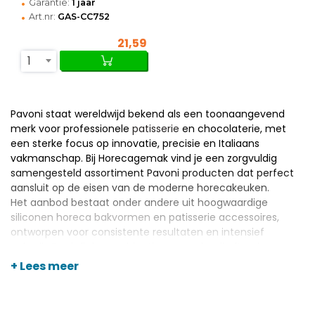
•
Garantie:
1 jaar
•
Art.nr:
GAS-CC752
21,59
1
Pavoni staat wereldwijd bekend als een toonaangevend
merk voor professionele
patisserie
en chocolaterie, met
een sterke focus op innovatie, precisie en Italiaans
vakmanschap. Bij Horecagemak vind je een zorgvuldig
samengesteld assortiment Pavoni producten dat perfect
aansluit op de eisen van de moderne horecakeuken.
Het aanbod bestaat onder andere uit hoogwaardige
siliconen horeca bakvormen
en patisserie accessoires,
ontworpen voor consistente resultaten en intensief
gebruik. Dankzij de combinatie van topkwaliteit, scherpe
prijzen en persoonlijk advies is Horecagemak dé plek om
+ Lees meer
Pavoni producten professioneel in te zetten.