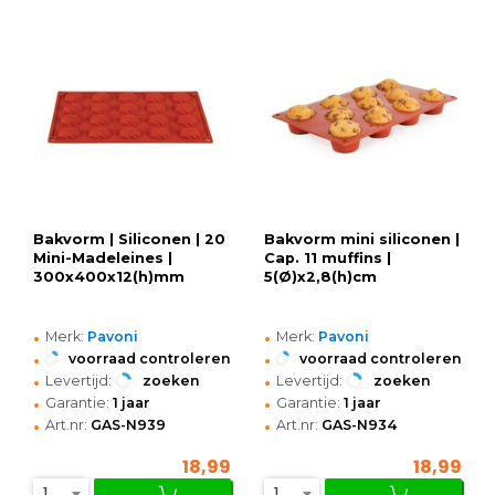
Bakvorm | Siliconen | 20
Bakvorm mini siliconen |
Mini-Madeleines |
Cap. 11 muffins |
300x400x12(h)mm
5(Ø)x2,8(h)cm
•
•
Merk:
Pavoni
Merk:
Pavoni
•
•
voorraad controleren
voorraad controleren
•
•
Levertijd:
zoeken
Levertijd:
zoeken
•
•
Garantie:
1 jaar
Garantie:
1 jaar
•
•
Art.nr:
GAS-N939
Art.nr:
GAS-N934
18,99
18,99
1
1