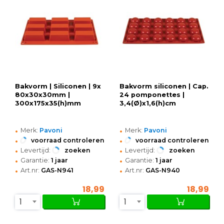
Bakvorm | Siliconen | 9x
Bakvorm siliconen | Cap.
80x30x30mm |
24 pomponettes |
300x175x35(h)mm
3,4(Ø)x1,6(h)cm
•
•
Merk:
Pavoni
Merk:
Pavoni
•
•
voorraad controleren
voorraad controleren
•
•
Levertijd:
zoeken
Levertijd:
zoeken
•
•
Garantie:
1 jaar
Garantie:
1 jaar
•
•
Art.nr:
GAS-N941
Art.nr:
GAS-N940
18,99
18,99
1
1