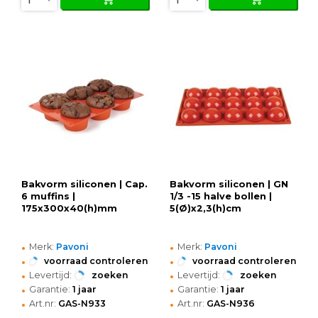
Bakvorm siliconen | Cap.
Bakvorm siliconen | GN
6 muffins |
1/3 -15 halve bollen |
175x300x40(h)mm
5(Ø)x2,3(h)cm
•
•
Merk:
Pavoni
Merk:
Pavoni
•
•
voorraad controleren
voorraad controleren
•
•
Levertijd:
zoeken
Levertijd:
zoeken
•
•
Garantie:
1 jaar
Garantie:
1 jaar
•
•
Art.nr:
GAS-N933
Art.nr:
GAS-N936