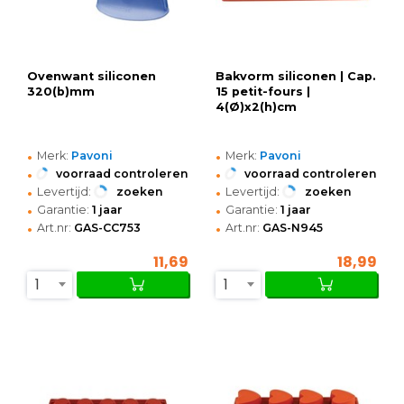
Ovenwant siliconen
Bakvorm siliconen | Cap.
320(b)mm
15 petit-fours |
4(Ø)x2(h)cm
•
•
Merk:
Pavoni
Merk:
Pavoni
•
•
voorraad controleren
voorraad controleren
•
•
Levertijd:
zoeken
Levertijd:
zoeken
•
•
Garantie:
1 jaar
Garantie:
1 jaar
•
•
Art.nr:
GAS-CC753
Art.nr:
GAS-N945
11,69
18,99
1
1