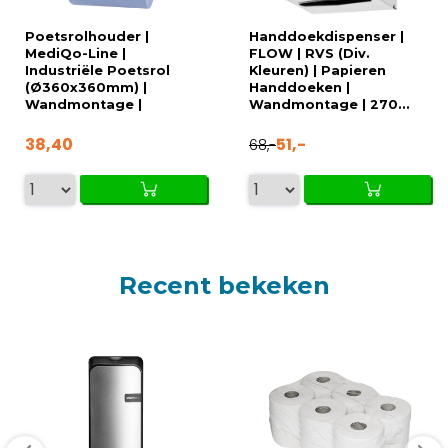
Poetsrolhouder |
Handdoekdispenser |
MediQo-Line |
FLOW | RVS (Div.
Industriële Poetsrol
Kleuren) | Papieren
(Ø360x360mm) |
Handdoeken |
Wandmontage |
Wandmontage | 270...
455x30...
38,40
51,-
68,-
Recent bekeken