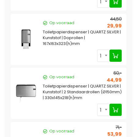
1
44,50
Op voorraad
29,99
Toiletpapierdispenser | QUARTZ SILVER |
Kunststof | Doprollen |
167x163x323(h)mm
1
60,-
Op voorraad
44,99
Toiletpapierdispenser | QUARTZ SILVER |
Kunststof | 2 Standaardrollen (Ø150mm)
| 330x145x218(h)mm
1
71,-
Op voorraad
53,99