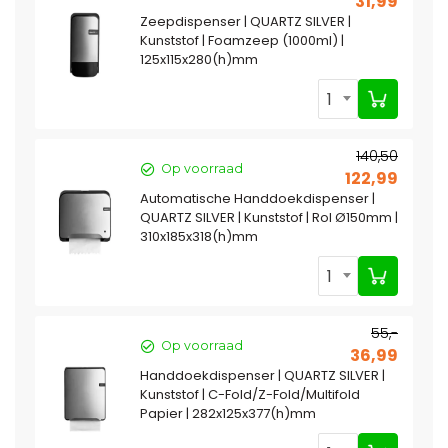
31,99
Zeepdispenser | QUARTZ SILVER |
Kunststof | Foamzeep (1000ml) |
125x115x280(h)mm
1
140,50
Op voorraad
122,99
Automatische Handdoekdispenser |
QUARTZ SILVER | Kunststof | Rol Ø150mm |
310x185x318(h)mm
1
55,-
Op voorraad
36,99
Handdoekdispenser | QUARTZ SILVER |
Kunststof | C-Fold/Z-Fold/Multifold
Papier | 282x125x377(h)mm