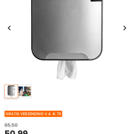
GRATIS VERZENDING V.A. € 75
65,50
50,99