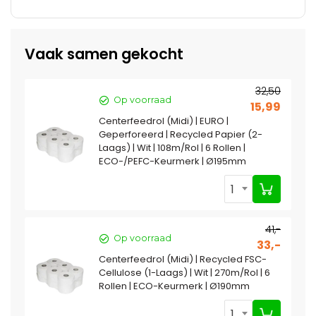
Vaak samen gekocht
32,50
Op voorraad
15,99
Centerfeedrol (Midi) | EURO |
Geperforeerd | Recycled Papier (2-
Laags) | Wit | 108m/Rol | 6 Rollen |
ECO-/PEFC-Keurmerk | Ø195mm
1
41,-
Op voorraad
33,-
Centerfeedrol (Midi) | Recycled FSC-
Cellulose (1-Laags) | Wit | 270m/Rol | 6
Rollen | ECO-Keurmerk | Ø190mm
1