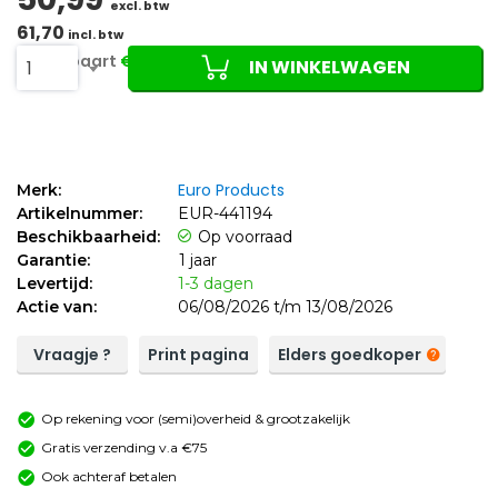
excl. btw
61,70
incl. btw
Je bespaart
€14,51 (22%)
IN WINKELWAGEN
1
Euro Products
Merk:
Artikelnummer:
EUR-441194
Beschikbaarheid:
Op voorraad
Garantie:
1 jaar
Levertijd:
1-3 dagen
Actie van:
06/08/2026 t/m 13/08/2026
Vraagje ?
Print pagina
Elders goedkoper
Op rekening voor (semi)overheid & grootzakelijk
Gratis verzending v.a €75
Ook achteraf betalen