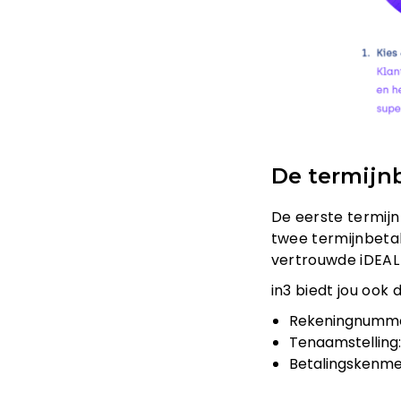
De termijn
De eerste termijn
twee termijnbetali
vertrouwde iDEAL 
in3 biedt jou ook
Rekeningnumme
Tenaamstelling
Betalingskenm