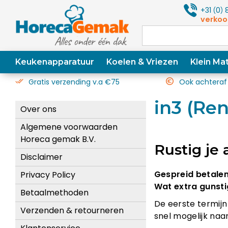
+31
0
8
(
)
verkoo
Keukenapparatuur
Koelen & Vriezen
Klein Mat
Gratis verzending v.a €75
Ook achteraf
in3 (Ren
Over ons
Algemene voorwaarden
Horeca gemak B.V.
Rustig je 
Disclaimer
Gespreid betalen 
Privacy Policy
Wat extra gunstig
Betaalmethoden
De eerste termijn 
Verzenden & retourneren
snel mogelijk naa