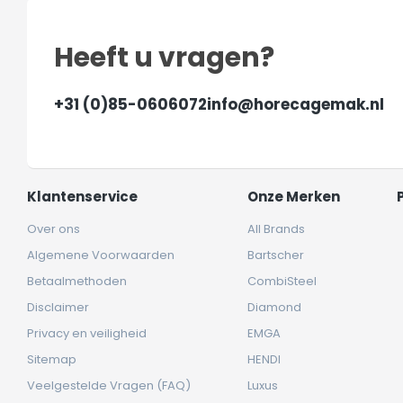
Heeft u vragen?
+31 (0)85-0606072
info@horecagemak.nl
Klantenservice
Onze Merken
Over ons
All Brands
Algemene Voorwaarden
Bartscher
Betaalmethoden
CombiSteel
Disclaimer
Diamond
Privacy en veiligheid
EMGA
Sitemap
HENDI
Veelgestelde Vragen (FAQ)
Luxus