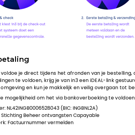
betaling
 voldoe je direct tijdens het afronden van je bestelling
ngen te voldoen, krijg je van in3 een iDEAL-link gestuurd
omgeving en kun je makkelijk en veilig overgaan tot bet
 de mogelijkheid om het via bankoverboeking te voldoen
r: NL42INGB0006528043 (BIC: INGBNL2A)
: Stichting Beheer ontvangsten Capayable
erk: Factuurnummer vermelden