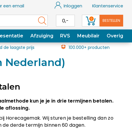
r een email
Inloggen
Klantenservice
0
0,-
BESTELLEN
esentatie
Afzuiging
RVS
Meubilair
Overig
jd de laagste prijs
100.000+ producten
in Nederland)
talen
almethode kun je je in drie termijnen betalen.
e aflossing.
 bij Horecagemak. Wij sturen je bestelling dan zo
en de derde termijn binnen 60 dagen.