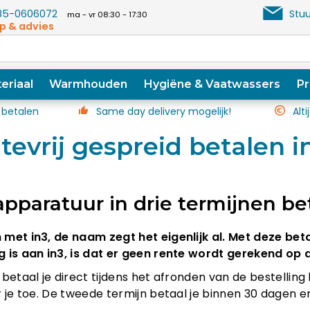
5-0606072
Stuu
ma - vr 08:30 - 17:30
p & advies
eriaal
Warmhouden
Hygiëne & Vaatwassers
Pr
 betalen
Same day delivery mogelijk!
Alti
tevrij gespreid betalen 
apparatuur in drie termijnen be
met in3, de naam zegt het eigenlijk al. Met deze beta
 is aan in3, is dat er geen rente wordt gerekend op d
betaal je direct tijdens het afronden van de bestelling
r je toe. De tweede termijn betaal je binnen 30 dagen 