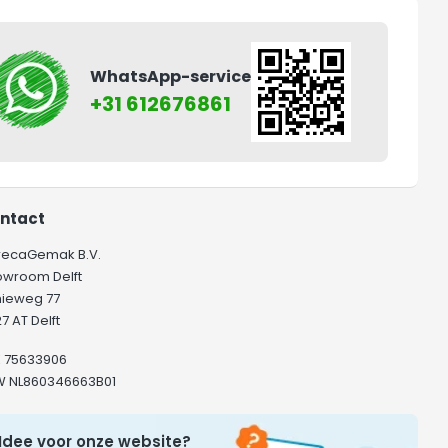
WhatsApp-service
+31 612676861
ntact
recaGemak B.V.
owroom Delft
hieweg 77
7 AT Delft
K 75633906
W NL860346663B01
Idee voor onze website?