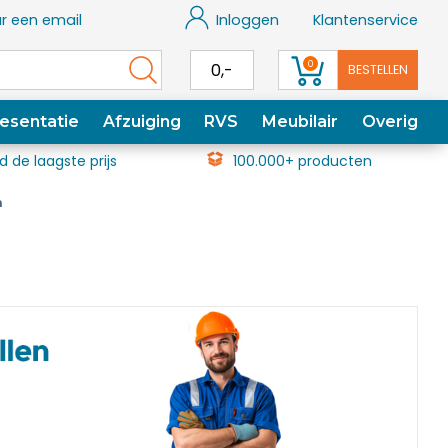
r een email
Inloggen
Klantenservice
0
0,-
BESTELLEN
esentatie
Afzuiging
RVS
Meubilair
Overig
jd de laagste prijs
100.000+ producten
n