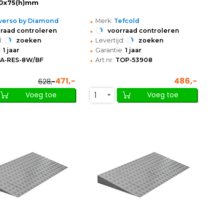
0x75(h)mm
•
verso by Diamond
Merk:
Tefcold
•
raad controleren
voorraad controleren
•
:
zoeken
Levertijd:
zoeken
•
:
1 jaar
Garantie:
1 jaar
•
IA-RES-8W/BF
Art.nr:
TOP-53908
471,-
486,-
628,-
1
Voeg toe
Voeg toe