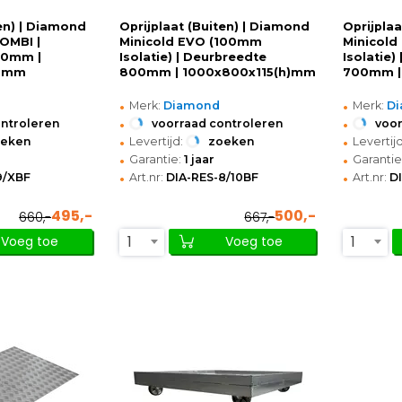
ten) | Diamond
Oprijplaat (Buiten) | Diamond
Oprijpla
OMBI |
Minicold EVO (100mm
Minicol
00mm |
Isolatie) | Deurbreedte
Isolatie)
h)mm
800mm | 1000x800x115(h)mm
700mm |
•
•
Merk:
Diamond
Merk:
D
•
•
ontroleren
voorraad controleren
voor
•
•
oeken
Levertijd:
zoeken
Levertijd
•
•
Garantie:
1 jaar
Garantie
•
•
9/XBF
Art.nr:
DIA-RES-8/10BF
Art.nr:
D
495,-
500,-
660,-
667,-
1
1
Voeg toe
Voeg toe