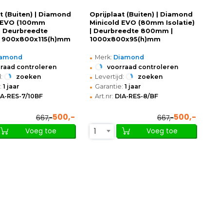
at (Buiten) | Diamond
Oprijplaat (Buiten) | Diamond
d EVO (100mm
Minicold EVO (80mm Isolatie)
 | Deurbreedte
| Deurbreedte 800mm |
 900x800x115(h)mm
1000x800x95(h)mm
•
iamond
Merk:
Diamond
•
raad controleren
voorraad controleren
•
:
zoeken
Levertijd:
zoeken
•
:
1 jaar
Garantie:
1 jaar
•
IA-RES-7/10BF
Art.nr:
DIA-RES-8/BF
500,-
500,-
667,-
667,-
1
Voeg toe
Voeg toe