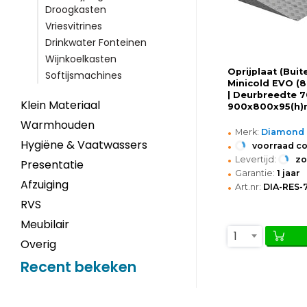
Droogkasten
Vriesvitrines
Drinkwater Fonteinen
Wijnkoelkasten
Oprijplaat (Bui
Softijsmachines
Minicold EVO (8
| Deurbreedte 
Klein Materiaal
900x800x95(h
Warmhouden
•
Merk:
Diamond
•
Hygiëne & Vaatwassers
voorraad c
•
Levertijd:
z
Presentatie
•
Garantie:
1 jaar
Afzuiging
•
Art.nr:
DIA-RES-
RVS
Meubilair
1
Overig
Recent bekeken