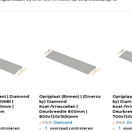
nen) | Diamond
Oprijplaat (Binnen) | (Diverso
Oprijplaa
OMBI |
by) Diamond
by) Dia
00mm |
Koel-/Vriescellen |
Koel-/Vri
mm
Deurbreedte 800mm |
Deurbre
800x120x15(h)mm
700x120
•
•
Merk:
Diamond
Merk:
D
•
•
ontroleren
voorraad controleren
voor