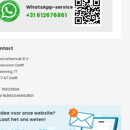
WhatsApp-service
+31 612676861
ntact
recaGemak B.V.
owroom Delft
hieweg 77
7 AT Delft
K 75633906
W NL860346663B01
Idee voor onze website?
Laat het ons weten!