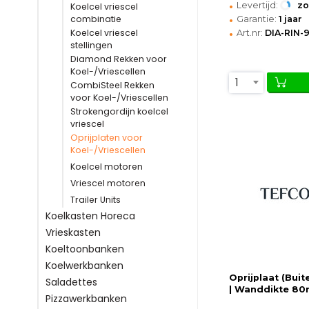
•
Levertijd:
z
Koelcel vriescel
•
combinatie
Garantie:
1 jaar
•
Koelcel vriescel
Art.nr:
DIA-RIN-
stellingen
Diamond Rekken voor
Koel-/Vriescellen
1
CombiSteel Rekken
voor Koel-/Vriescellen
Strokengordijn koelcel
vriescel
Oprijplaten voor
Koel-/Vriescellen
Koelcel motoren
Vriescel motoren
Trailer Units
Koelkasten Horeca
Vrieskasten
Koeltoonbanken
Koelwerkbanken
Oprijplaat (Buit
Saladettes
| Wanddikte 8
Pizzawerkbanken