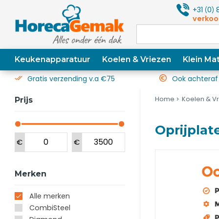
+31
0
8
(
)
verkoo
Keukenapparatuur
Koelen & Vriezen
Klein Mat
Gratis verzending v.a €75
Ook achteraf
Home
Koelen & V
Prijs
Oprijplat
€
€
Merken
Alle merken
CombiSteel