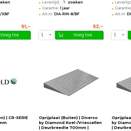
•
•
oeken
Levertijd:
zoeken
Levertijd
•
•
Garantie:
1 jaar
Garantie
•
•
9/XBF
Art.nr:
DIA-RIN-8/BF
Art.nr:
D
51,-
52,-
1
1
Voeg toe
Voeg toe
en) | CR-SERIE
Oprijplaat (Buiten) | Diverso
Oprijplaa
0mm
by Diamond Koel-/Vriescellen
by Diamo
| Deurbreedte 700mm |
| Deurbr