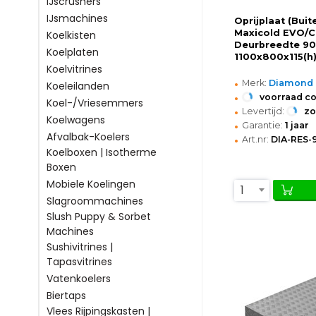
IJscrushers
IJsmachines
Oprijplaat (Bui
Maxicold EVO/C
Koelkisten
Deurbreedte 9
Koelplaten
1100x800x115(
Koelvitrines
•
Merk:
Diamond
Koeleilanden
•
voorraad c
Koel-/Vriesemmers
•
Levertijd:
z
Koelwagens
•
Garantie:
1 jaar
Afvalbak-Koelers
•
Art.nr:
DIA-RES-
Koelboxen | Isotherme
Boxen
Mobiele Koelingen
1
Slagroommachines
Slush Puppy & Sorbet
Machines
Sushivitrines |
Tapasvitrines
Vatenkoelers
Biertaps
Vlees Rijpingskasten |