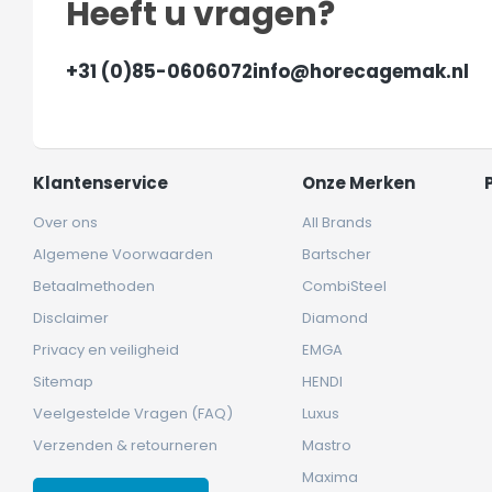
Heeft u vragen?
+31 (0)85-0606072
info@horecagemak.nl
Klantenservice
Onze Merken
Over ons
All Brands
Algemene Voorwaarden
Bartscher
Betaalmethoden
CombiSteel
Disclaimer
Diamond
Privacy en veiligheid
EMGA
Sitemap
HENDI
Veelgestelde Vragen (FAQ)
Luxus
Verzenden & retourneren
Mastro
Maxima