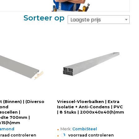
Sorteer op
Laagste prijs
t (Binnen) | (Diverso
Vriescel-Vloerbalken | Extra
mond
Isolatie + Anti-Condens | PVC
escellen |
| 8 Stuks | 2000x40x40(h)mm
edte 700mm |
x15(h)mm
•
iamond
Merk:
CombiSteel
•
raad controleren
voorraad controleren