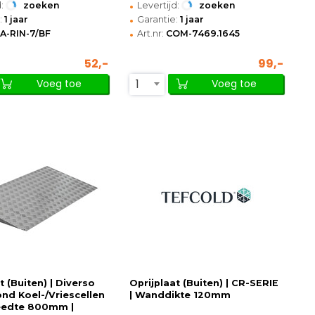
•
:
zoeken
Levertijd:
zoeken
•
:
1 jaar
Garantie:
1 jaar
•
IA-RIN-7/BF
Art.nr:
COM-7469.1645
52,-
99,-
1
Voeg toe
Voeg toe
t (Buiten) | Diverso
Oprijplaat (Buiten) | CR-SERIE
nd Koel-/Vriescellen
| Wanddikte 120mm
eedte 800mm |