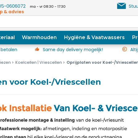
5-0606072
Stuu
ma - vr 08:30 - 17:30
p & advies
eriaal
Warmhouden
Hygiëne & Vaatwassers
Pr
 betalen
Same day delivery mogelijk!
Alti
riezen
Koelcellen | Vriescellen
Oprijplaten voor Koel-/Vriescelle
en voor Koel-/Vriescellen