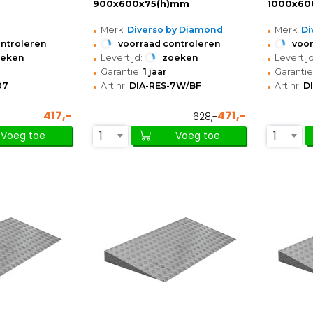
900x600x75(h)mm
1000x60
•
•
Merk:
Diverso by Diamond
Merk:
Di
•
•
ontroleren
voorraad controleren
voor
•
•
oeken
Levertijd:
zoeken
Levertijd
•
•
Garantie:
1 jaar
Garantie
•
•
07
Art.nr:
DIA-RES-7W/BF
Art.nr:
D
417,-
471,-
628,-
1
1
Voeg toe
Voeg toe