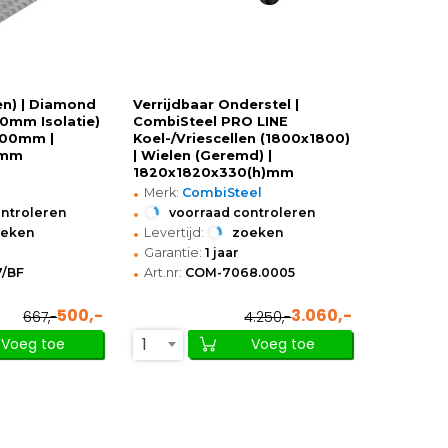
ten) | Diamond
Verrijdbaar Onderstel |
0mm Isolatie)
CombiSteel PRO LINE
700mm |
Koel-/Vriescellen (1800x1800)
)mm
| Wielen (Geremd) |
1820x1820x330(h)mm
•
Merk:
CombiSteel
•
ontroleren
voorraad controleren
•
oeken
Levertijd:
zoeken
•
Garantie:
1 jaar
•
7/BF
Art.nr:
COM-7068.0005
500,-
3.060,-
667,-
4.250,-
1
Voeg toe
Voeg toe