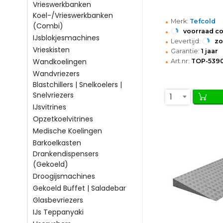
Vrieswerkbanken
Koel-/Vrieswerkbanken
•
Merk:
Tefcold
(Combi)
•
voorraad c
IJsblokjesmachines
•
Levertijd:
z
•
Vrieskisten
Garantie:
1 jaar
•
Wandkoelingen
Art.nr:
TOP-539
Wandvriezers
Blastchillers | Snelkoelers |
Snelvriezers
1
IJsvitrines
Opzetkoelvitrines
Medische Koelingen
Barkoelkasten
Drankendispensers
(Gekoeld)
Droogijsmachines
Gekoeld Buffet | Saladebar
Glasbevriezers
IJs Teppanyaki