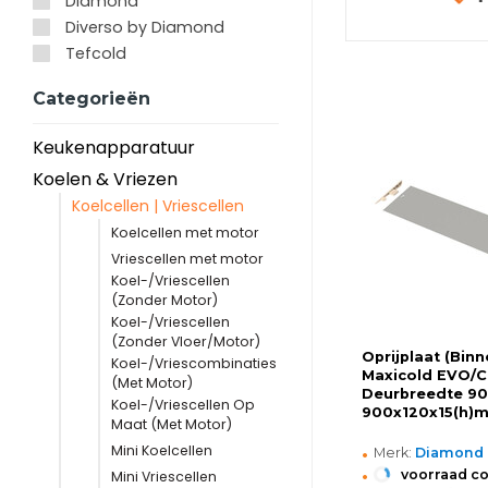
Diamond
Diverso by Diamond
Tefcold
Categorieën
Keukenapparatuur
Koelen & Vriezen
Koelcellen | Vriescellen
Koelcellen met motor
Vriescellen met motor
Koel-/Vriescellen
(Zonder Motor)
Koel-/Vriescellen
(Zonder Vloer/Motor)
Oprijplaat (Bin
Koel-/Vriescombinaties
Maxicold EVO/C
(Met Motor)
Deurbreedte 9
Koel-/Vriescellen Op
900x120x15(h)
Maat (Met Motor)
•
Mini Koelcellen
Merk:
Diamond
•
voorraad c
Mini Vriescellen