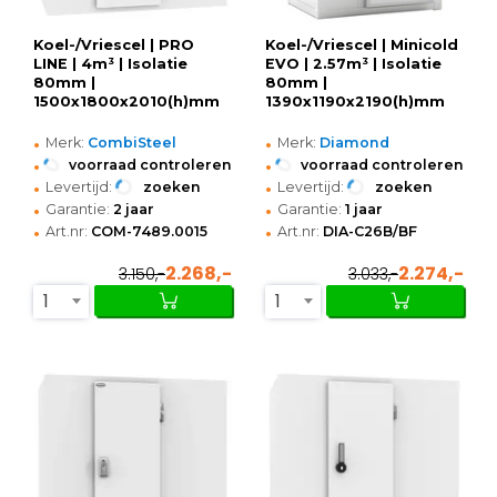
Koel-/Vriescel | PRO
Koel-/Vriescel | Minicold
LINE | 4m³ | Isolatie
EVO | 2.57m³ | Isolatie
80mm |
80mm |
1500x1800x2010(h)mm
1390x1190x2190(h)mm
•
•
Merk:
CombiSteel
Merk:
Diamond
•
•
voorraad controleren
voorraad controleren
•
•
Levertijd:
zoeken
Levertijd:
zoeken
•
•
Garantie:
2 jaar
Garantie:
1 jaar
•
•
Art.nr:
COM-7489.0015
Art.nr:
DIA-C26B/BF
2.268,-
2.274,-
3.150,-
3.033,-
1
1