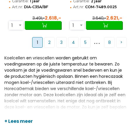
•
•
Garantie:
1 jaar
Garantie:
2 jaar
•
•
Art.nr:
DIA-C35A/BF
Art.nr:
COM-7489.0025
2.618,-
2.621,-
3.491,-
3.640,-
1
1
...
1
2
3
4
5
8
Koelcellen
en
vriescellen
worden gebruikt om
voedingswaren op de juiste temperatuur te bewaren. Zo
voorkom je dat je voedingswaren snel bederven en kun je
de producten hygiënisch opslaan. Binnen een horecazaak
mogen koel-/vriescellen uiteraard niet ontbreken. Bij
HorecaGemak bieden we verschillende koel-/vriescellen
zonder motor aan. Deze koelcellen zijn ideaal als je zelf een
koelcel wilt samenstellen. Het enige dat nog ontbreekt in
deze koel- en vriescellen is de motor. Zo kun je zelf bepalen
wat voor koelunit je in de koelcel plaatst.
+ Lees meer
De beste koel-/vriescellen