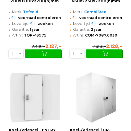
1200x1200x2200(h)mm
1660x2260x2200(h)mm
•
•
Merk:
Tefcold
Merk:
CombiSteel
•
•
voorraad controleren
voorraad controleren
•
•
Levertijd:
zoeken
Levertijd:
zoeken
•
•
Garantie:
1 jaar
Garantie:
2 jaar
•
•
Art.nr:
TOP-43975
Art.nr:
COM-7087.0030
2.127,-
2.128,-
2.400,-
2.955,-
1
1
Koel-/Vriescel | ENTRY
Koel-/Vriescel | CR-