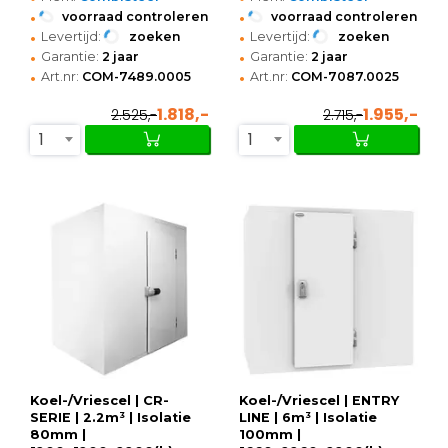
•
•
voorraad controleren
voorraad controleren
•
•
Levertijd:
zoeken
Levertijd:
zoeken
•
•
Garantie:
2 jaar
Garantie:
2 jaar
•
•
Art.nr:
COM-7489.0005
Art.nr:
COM-7087.0025
1.818,-
1.955,-
2.525,-
2.715,-
1
1
Koel-/Vriescel | CR-
Koel-/Vriescel | ENTRY
SERIE | 2.2m³ | Isolatie
LINE | 6m³ | Isolatie
80mm |
100mm |