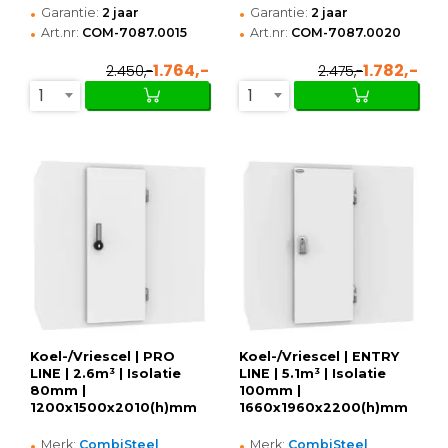
•
•
Garantie:
2 jaar
Garantie:
2 jaar
•
•
Art.nr:
COM-7087.0015
Art.nr:
COM-7087.0020
1.764,-
1.782,-
2.450,-
2.475,-
1
1
Koel-/Vriescel | PRO
Koel-/Vriescel | ENTRY
LINE | 2.6m³ | Isolatie
LINE | 5.1m³ | Isolatie
80mm |
100mm |
1200x1500x2010(h)mm
1660x1960x2200(h)mm
•
•
Merk:
CombiSteel
Merk:
CombiSteel