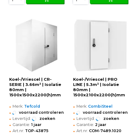
Koel-/Vriescel | CR-
Koel-/Vriescel | PRO
SERIE | 3.66m³ | Isolatie
LINE | 5.3m³ | Isolatie
80mm |
80mm |
1500x1500x2200(h)mm
1500x2100x2200(h)mm
•
•
Merk:
Tefcold
Merk:
CombiSteel
•
•
voorraad controleren
voorraad controleren
•
•
Levertijd:
zoeken
Levertijd:
zoeken
•
•
Garantie:
1 jaar
Garantie:
2 jaar
•
•
Art.nr:
TOP-43875
Art.nr:
COM-7489.1020