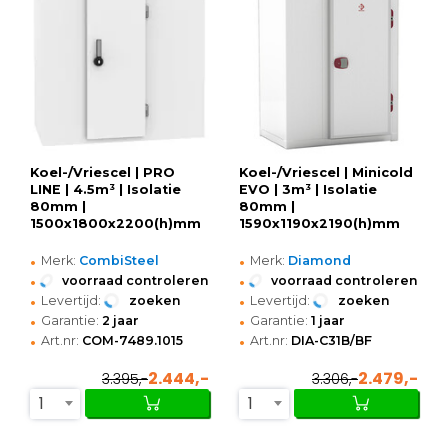
Koel-/Vriescel | PRO
Koel-/Vriescel | Minicold
LINE | 4.5m³ | Isolatie
EVO | 3m³ | Isolatie
80mm |
80mm |
1500x1800x2200(h)mm
1590x1190x2190(h)mm
•
•
Merk:
CombiSteel
Merk:
Diamond
•
•
voorraad controleren
voorraad controleren
•
•
Levertijd:
zoeken
Levertijd:
zoeken
•
•
Garantie:
2 jaar
Garantie:
1 jaar
•
•
Art.nr:
COM-7489.1015
Art.nr:
DIA-C31B/BF
2.444,-
2.479,-
3.395,-
3.306,-
1
1