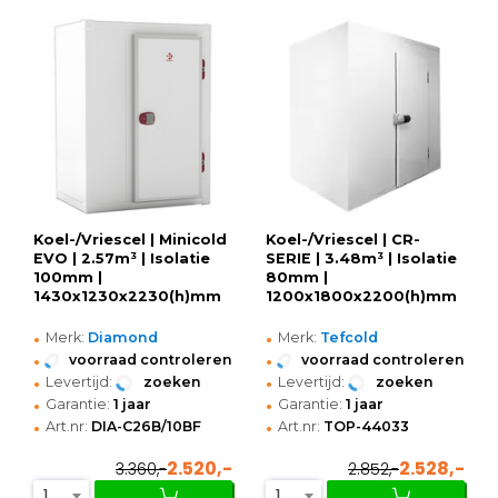
Koel-/Vriescel | Minicold
Koel-/Vriescel | CR-
EVO | 2.57m³ | Isolatie
SERIE | 3.48m³ | Isolatie
100mm |
80mm |
1430x1230x2230(h)mm
1200x1800x2200(h)mm
•
•
Merk:
Diamond
Merk:
Tefcold
•
•
voorraad controleren
voorraad controleren
•
•
Levertijd:
zoeken
Levertijd:
zoeken
•
•
Garantie:
1 jaar
Garantie:
1 jaar
•
•
Art.nr:
DIA-C26B/10BF
Art.nr:
TOP-44033
2.520,-
2.528,-
3.360,-
2.852,-
1
1