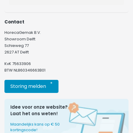
Contact
HorecaGemak B.V.
Showroom Delft
Schieweg 77
2627 AT Delft
KvK 75633906
BTW NL860346663B01
*
Storing melden
Idee voor onze website?
Laat het ons weten!
Maandelijks kans op € 50
kortingscode!