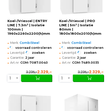
Koel-/Vriescel | ENTRY
Koel-/Vriescel | PRO
LINE | 7.3m³ | Isolatie
LINE | 5m³ | Isolatie
100mm |
80mm |
1960x2260x2200(h)mm
1800x1800x2010(h)mm
•
•
Merk:
CombiSteel
Merk:
CombiSteel
•
•
voorraad controleren
voorraad controleren
•
•
Levertijd:
zoeken
Levertijd:
zoeken
•
•
Garantie:
2 jaar
Garantie:
2 jaar
•
•
Art.nr:
COM-7087.0040
Art.nr:
COM-7489.0035
2.329,-
2.329,-
3.235,-
3.235,-
1
1