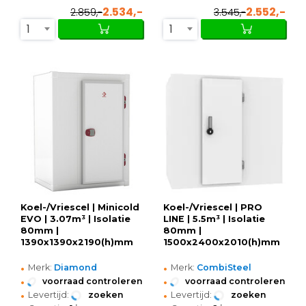
2.534,-
2.552,-
2.859,-
3.545,-
1
1
Koel-/Vriescel | Minicold
Koel-/Vriescel | PRO
EVO | 3.07m³ | Isolatie
LINE | 5.5m³ | Isolatie
80mm |
80mm |
1390x1390x2190(h)mm
1500x2400x2010(h)mm
•
•
Merk:
Diamond
Merk:
CombiSteel
•
•
voorraad controleren
voorraad controleren
•
•
Levertijd:
zoeken
Levertijd:
zoeken