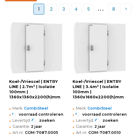
...
1
2
3
4
5
8
Koel-/Vriescel | ENTRY
Koel-/Vriescel | ENTRY
LINE | 2.7m³ | Isolatie
LINE | 3.4m³ | Isolatie
100mm |
100mm |
1360x1360x2200(h)mm
1360x1660x2200(h)mm
•
•
Merk:
CombiSteel
Merk:
CombiSteel
•
•
voorraad controleren
voorraad controleren
•
•
Levertijd:
zoeken
Levertijd:
zoeken
•
•
Garantie:
2 jaar
Garantie:
2 jaar
•
•
Art.nr:
COM-7087.0005
Art.nr:
COM-7087.0010