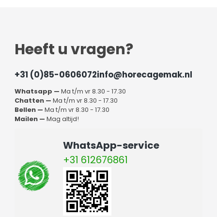
horecazaak. Wil jij er zeker van zijn dat je
horecaapparatuur
naar behoren werkt? Bestel je koel- en vriescellen dan bij
HorecaGemak. Bij ons ben je zeker van kwaliteitsproducten,
maar ook van een scherpe prijs en een fantastische
service. Bovendien kunnen wij de koelcellen en vriescellen
Heeft u vragen?
ook voor je installeren! Wanneer je vragen over een van
onze producten hebt, staan onze specialisten altijd voor je
klaar. Neem dus gerust contact met ons op als je meer wilt
+31 (0)85-0606072
info@horecagemak.nl
weten over onze vries-/koelcellen.
Whatsapp —
Ma t/m vr 8.30 - 17.30
Chatten —
Ma t/m vr 8.30 - 17.30
Bellen —
Ma t/m vr 8.30 - 17.30
Mailen —
Mag altijd!
WhatsApp-service
+31 612676861