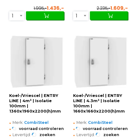
1.436,-
1.609,-
1.995,-
2.235,-
1
1
Koel-/Vriescel | ENTRY
Koel-/Vriescel | ENTRY
LINE | 4m³ | Isolatie
LINE | 4.3m³ | Isolatie
100mm |
100mm |
1360x1960x2200(h)mm
1660x1660x2200(h)mm
•
•
Merk:
CombiSteel
Merk:
CombiSteel
•
•
voorraad controleren
voorraad controleren
•
•
Levertijd:
zoeken
Levertijd:
zoeken