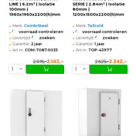
LINE | 6.2m³ | Isolatie
SERIE | 2.84m³ | Isolatie
100mm |
80mm |
1960x1960x2200(h)mm
1200x1500x2200(h)mm
•
•
Merk:
CombiSteel
Merk:
Tefcold
•
•
voorraad controleren
voorraad controleren
•
•
Levertijd:
zoeken
Levertijd:
zoeken
•
•
Garantie:
2 jaar
Garantie:
1 jaar
•
•
Art.nr:
COM-7087.0035
Art.nr:
TOP-43977
2.142,-
2.242,-
2.975,-
2.529,-
1
1