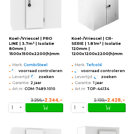
Koel-/Vriescel | PRO
Koel-/Vriescel | CR-
LINE | 3.7m³ | Isolatie
SERIE | 1.81m³ | Isolatie
80mm |
120mm |
1500x1500x2200(h)mm
1200x1200x2200(h)mm
•
•
Merk:
CombiSteel
Merk:
Tefcold
•
•
voorraad controleren
voorraad controleren
•
•
Levertijd:
zoeken
Levertijd:
zoeken
•
•
Garantie:
2 jaar
Garantie:
1 jaar
•
•
Art.nr:
COM-7489.1010
Art.nr:
TOP-44134
2.344,-
2.428,-
3.255,-
2.739,-
1
1