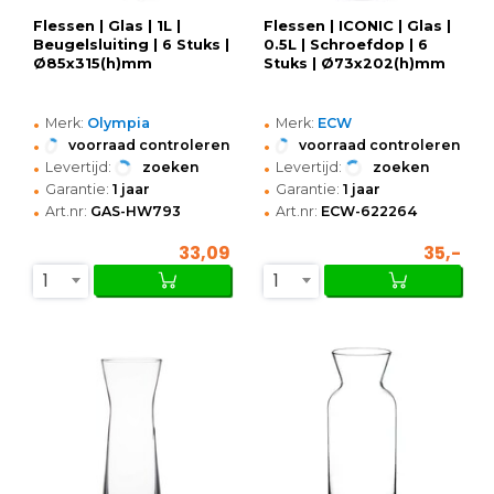
Flessen | Glas | 1L |
Flessen | ICONIC | Glas |
Beugelsluiting | 6 Stuks |
0.5L | Schroefdop | 6
Ø85x315(h)mm
Stuks | Ø73x202(h)mm
•
•
Merk:
Olympia
Merk:
ECW
•
•
voorraad controleren
voorraad controleren
•
•
Levertijd:
zoeken
Levertijd:
zoeken
•
•
Garantie:
1 jaar
Garantie:
1 jaar
•
•
Art.nr:
GAS-HW793
Art.nr:
ECW-622264
33,09
35,-
1
1