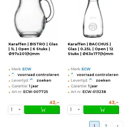
Karaffen | BISTRO | Glas
Karaffen | BACCHUS |
| 1L | Open | 6 Stuks |
Glas | 0.25L | Open | 12
Ø97x201(h)mm
Stuks | Ø63x177(h)mm
•
•
Merk:
ECW
Merk:
ECW
•
•
voorraad controleren
voorraad controleren
•
•
Levertijd:
zoeken
Levertijd:
zoeken
•
•
Garantie:
1 jaar
Garantie:
1 jaar
•
•
Art.nr:
ECW-007725
Art.nr:
ECW-013238
42,-
43,-
1
1
1
2