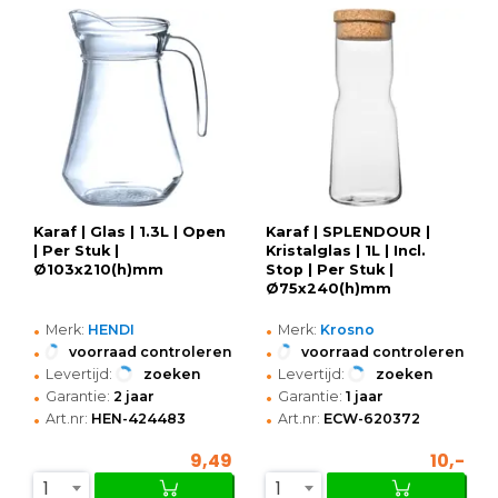
Karaf | Glas | 1.3L | Open
Karaf | SPLENDOUR |
| Per Stuk |
Kristalglas | 1L | Incl.
Ø103x210(h)mm
Stop | Per Stuk |
Ø75x240(h)mm
•
•
Merk:
HENDI
Merk:
Krosno
•
•
voorraad controleren
voorraad controleren
•
•
Levertijd:
zoeken
Levertijd:
zoeken
•
•
Garantie:
2 jaar
Garantie:
1 jaar
•
•
Art.nr:
HEN-424483
Art.nr:
ECW-620372
9,49
10,-
1
1