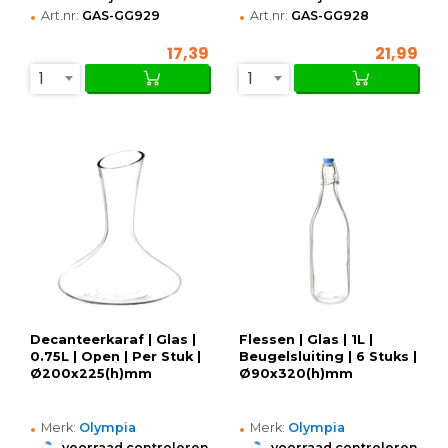
•
•
Art.nr:
GAS-GG929
Art.nr:
GAS-GG928
17,39
21,99
1
1
Decanteerkaraf | Glas |
Flessen | Glas | 1L |
0.75L | Open | Per Stuk |
Beugelsluiting | 6 Stuks |
Ø200x225(h)mm
Ø90x320(h)mm
•
•
Merk:
Olympia
Merk:
Olympia
•
•
voorraad controleren
voorraad controleren