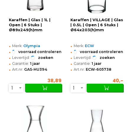
Karaffen | Glas | 1L |
Karaffen | VILLAGE | Glas
Open | 6 Stuks |
| 0.5L | Open | 6 Stuks |
Ø89x249(h)mm
Ø64x203(h)mm
•
•
Merk:
Olympia
Merk:
ECW
•
•
voorraad controleren
voorraad controleren
•
•
Levertijd:
zoeken
Levertijd:
zoeken
•
•
Garantie:
1 jaar
Garantie:
1 jaar
•
•
Art.nr:
GAS-HU394
Art.nr:
ECW-605738
38,89
40,-
1
1