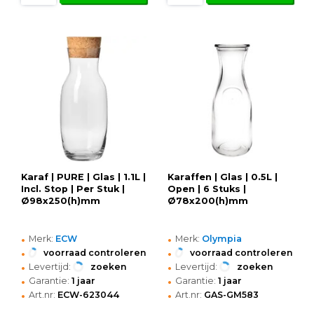
Karaf | PURE | Glas | 1.1L |
Karaffen | Glas | 0.5L |
Incl. Stop | Per Stuk |
Open | 6 Stuks |
Ø98x250(h)mm
Ø78x200(h)mm
•
•
Merk:
ECW
Merk:
Olympia
•
•
voorraad controleren
voorraad controleren
•
•
Levertijd:
zoeken
Levertijd:
zoeken
•
•
Garantie:
1 jaar
Garantie:
1 jaar
•
•
Art.nr:
ECW-623044
Art.nr:
GAS-GM583