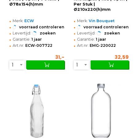
Ø78x154(h)mm
Per Stuk |
Ø210x220(h)mm
•
•
Merk:
ECW
Merk:
Vin Bouquet
•
•
voorraad controleren
voorraad controleren
•
•
Levertijd:
zoeken
Levertijd:
zoeken
•
•
Garantie:
1 jaar
Garantie:
1 jaar
•
•
Art.nr:
ECW-007722
Art.nr:
EMG-220022
31,-
32,59
1
1