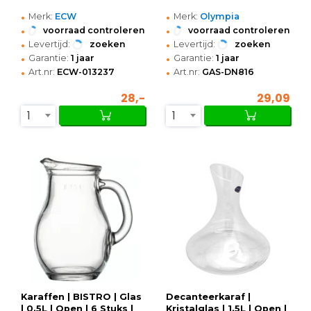
•
•
Merk:
ECW
Merk:
Olympia
•
•
voorraad controleren
voorraad controleren
•
•
Levertijd:
zoeken
Levertijd:
zoeken
•
•
Garantie:
1 jaar
Garantie:
1 jaar
•
•
Art.nr:
ECW-013237
Art.nr:
GAS-DN816
28,-
29,09
1
1
Karaffen | BISTRO | Glas
Decanteerkaraf |
| 0.5L | Open | 6 Stuks |
Kristalglas | 1.5L | Open |