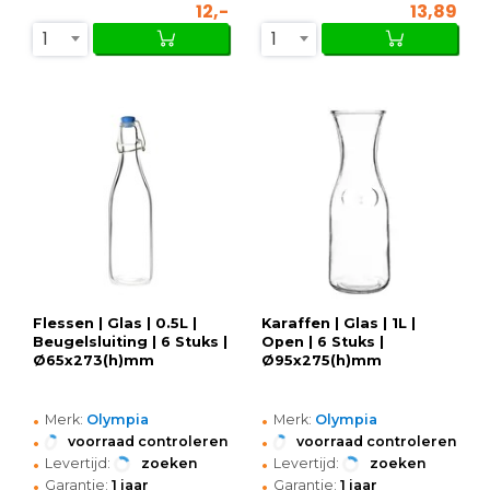
12,-
13,89
1
1
Flessen | Glas | 0.5L |
Karaffen | Glas | 1L |
Beugelsluiting | 6 Stuks |
Open | 6 Stuks |
Ø65x273(h)mm
Ø95x275(h)mm
•
•
Merk:
Olympia
Merk:
Olympia
•
•
voorraad controleren
voorraad controleren
•
•
Levertijd:
zoeken
Levertijd:
zoeken
•
•
Garantie:
1 jaar
Garantie:
1 jaar