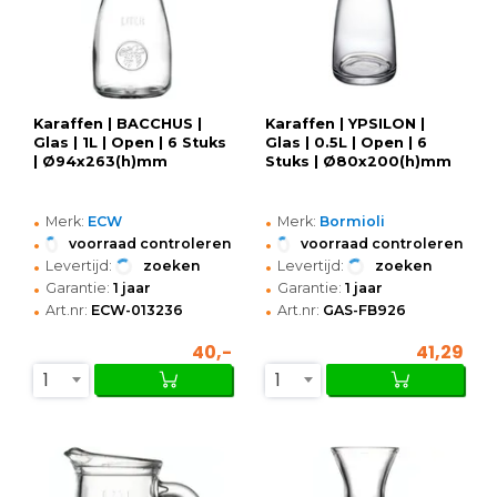
Karaffen | BACCHUS |
Karaffen | YPSILON |
Glas | 1L | Open | 6 Stuks
Glas | 0.5L | Open | 6
| Ø94x263(h)mm
Stuks | Ø80x200(h)mm
•
•
Merk:
ECW
Merk:
Bormioli
•
•
voorraad controleren
voorraad controleren
•
•
Levertijd:
zoeken
Levertijd:
zoeken
•
•
Garantie:
1 jaar
Garantie:
1 jaar
•
•
Art.nr:
ECW-013236
Art.nr:
GAS-FB926
40,-
41,29
1
1