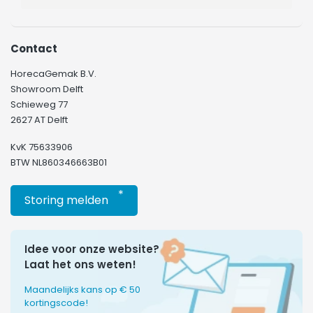
Contact
HorecaGemak B.V.
Showroom Delft
Schieweg 77
2627 AT Delft
KvK 75633906
BTW NL860346663B01
*
Storing melden
Idee voor onze website?
Laat het ons weten!
Maandelijks kans op € 50
kortingscode!