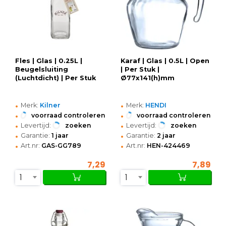
Fles | Glas | 0.25L |
Karaf | Glas | 0.5L | Open
Beugelsluiting
| Per Stuk |
(Luchtdicht) | Per Stuk
Ø77x141(h)mm
•
•
Merk:
Kilner
Merk:
HENDI
•
•
voorraad controleren
voorraad controleren
•
•
Levertijd:
zoeken
Levertijd:
zoeken
•
•
Garantie:
1 jaar
Garantie:
2 jaar
•
•
Art.nr:
GAS-GG789
Art.nr:
HEN-424469
7,29
7,89
1
1