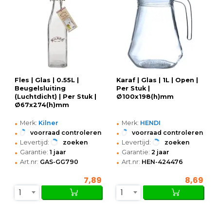
Fles | Glas | 0.55L |
Karaf | Glas | 1L | Open |
Beugelsluiting
Per Stuk |
(Luchtdicht) | Per Stuk |
Ø100x198(h)mm
Ø67x274(h)mm
•
•
Merk:
Kilner
Merk:
HENDI
•
•
voorraad controleren
voorraad controleren
•
•
Levertijd:
zoeken
Levertijd:
zoeken
•
•
Garantie:
1 jaar
Garantie:
2 jaar
•
•
Art.nr:
GAS-GG790
Art.nr:
HEN-424476
7,89
8,69
1
1