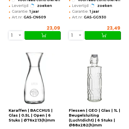
•
•
Levertijd:
zoeken
Levertijd:
zoeken
•
•
Garantie:
1 jaar
Garantie:
1 jaar
•
•
Art.nr:
GAS-CN609
Art.nr:
GAS-GG930
23,09
23,49
1
1
Karaffen | BACCHUS |
Flessen | GEO | Glas | 1L |
Glas | 0.5L | Open | 6
Beugelsluiting
Stuks | Ø76x213(h)mm
(Luchtdicht) | 6 Stuks |
Ø88x282(h)mm