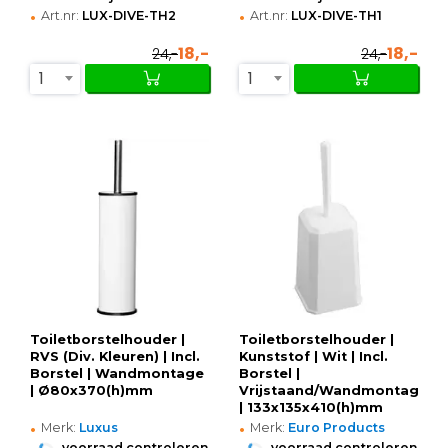
•
•
Art.nr:
LUX-DIVE-TH2
Art.nr:
LUX-DIVE-TH1
18,-
18,-
24,-
24,-
1
1
Toiletborstelhouder |
Toiletborstelhouder |
RVS (Div. Kleuren) | Incl.
Kunststof | Wit | Incl.
Borstel | Wandmontage
Borstel |
| Ø80x370(h)mm
Vrijstaand/Wandmontage
| 133x135x410(h)mm
•
•
Merk:
Luxus
Merk:
Euro Products
•
•
voorraad controleren
voorraad controleren