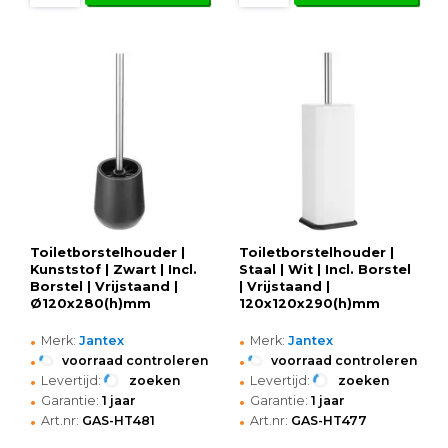
Toiletborstelhouder |
Toiletborstelhouder |
Kunststof | Zwart | Incl.
Staal | Wit | Incl. Borstel
Borstel | Vrijstaand |
| Vrijstaand |
Ø120x280(h)mm
120x120x290(h)mm
•
•
Merk:
Jantex
Merk:
Jantex
•
•
voorraad controleren
voorraad controleren
•
•
Levertijd:
zoeken
Levertijd:
zoeken
•
•
Garantie:
1 jaar
Garantie:
1 jaar
•
•
Art.nr:
GAS-HT481
Art.nr:
GAS-HT477