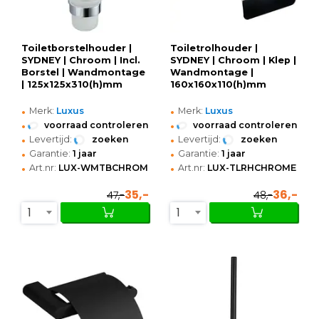
Toiletborstelhouder |
Toiletrolhouder |
SYDNEY | Chroom | Incl.
SYDNEY | Chroom | Klep |
Borstel | Wandmontage
Wandmontage |
| 125x125x310(h)mm
160x160x110(h)mm
•
•
Merk:
Luxus
Merk:
Luxus
•
•
voorraad controleren
voorraad controleren
•
•
Levertijd:
zoeken
Levertijd:
zoeken
•
•
Garantie:
1 jaar
Garantie:
1 jaar
•
•
Art.nr:
LUX-WMTBCHROME
Art.nr:
LUX-TLRHCHROME
35,-
36,-
47,-
48,-
1
1