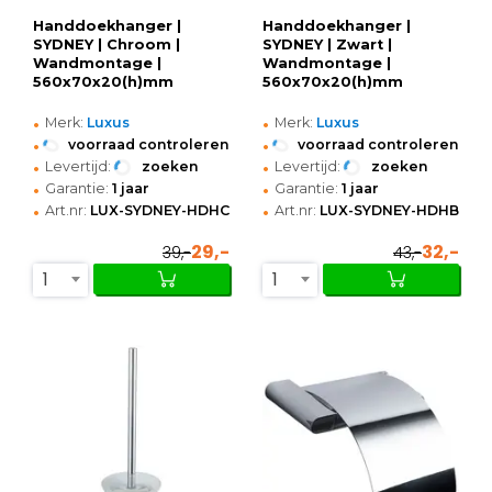
Handdoekhanger |
Handdoekhanger |
SYDNEY | Chroom |
SYDNEY | Zwart |
Wandmontage |
Wandmontage |
560x70x20(h)mm
560x70x20(h)mm
•
•
Merk:
Luxus
Merk:
Luxus
•
•
voorraad controleren
voorraad controleren
•
•
Levertijd:
zoeken
Levertijd:
zoeken
•
•
Garantie:
1 jaar
Garantie:
1 jaar
•
•
Art.nr:
LUX-SYDNEY-HDHCHROME
Art.nr:
LUX-SYDNEY-HDHBLAC
29,-
32,-
39,-
43,-
1
1