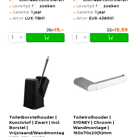
•
•
Levertijd:
zoeken
Levertijd:
zoeken
•
•
Garantie:
1 jaar
Garantie:
1 jaar
•
•
Art.nr:
LUX-TBH1
Art.nr:
EUR-438901
19,-
19,99
26,-
22,-
1
1
Toiletborstelhouder |
Toiletrolhouder |
Kunststof | Zwart | Incl.
SYDNEY | Chroom |
Borstel |
Wandmontage |
Vrijstaand/Wandmontage
160x70x20(h)mm