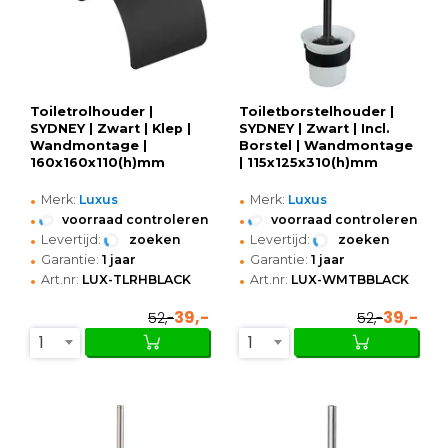
Toiletrolhouder |
Toiletborstelhouder |
SYDNEY | Zwart | Klep |
SYDNEY | Zwart | Incl.
Wandmontage |
Borstel | Wandmontage
160x160x110(h)mm
| 115x125x310(h)mm
•
•
Merk:
Luxus
Merk:
Luxus
•
•
voorraad controleren
voorraad controleren
•
•
Levertijd:
zoeken
Levertijd:
zoeken
•
•
Garantie:
1 jaar
Garantie:
1 jaar
•
•
Art.nr:
LUX-TLRHBLACK
Art.nr:
LUX-WMTBBLACK
39,-
39,-
52,-
52,-
1
1