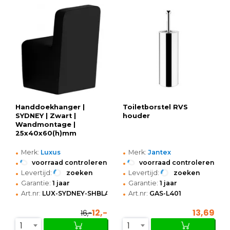
Handdoekhanger |
Toiletborstel RVS
SYDNEY | Zwart |
houder
Wandmontage |
25x40x60(h)mm
•
•
Merk:
Luxus
Merk:
Jantex
•
•
voorraad controleren
voorraad controleren
•
•
Levertijd:
zoeken
Levertijd:
zoeken
•
•
Garantie:
1 jaar
Garantie:
1 jaar
•
•
Art.nr:
LUX-SYDNEY-SHBLACK
Art.nr:
GAS-L401
12,-
13,69
16,-
1
1