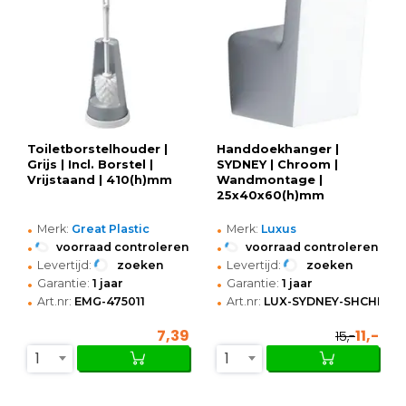
Toiletborstelhouder |
Handdoekhanger |
Grijs | Incl. Borstel |
SYDNEY | Chroom |
Vrijstaand | 410(h)mm
Wandmontage |
25x40x60(h)mm
•
•
Merk:
Great Plastic
Merk:
Luxus
•
•
voorraad controleren
voorraad controleren
•
•
Levertijd:
zoeken
Levertijd:
zoeken
•
•
Garantie:
1 jaar
Garantie:
1 jaar
•
•
Art.nr:
EMG-475011
Art.nr:
LUX-SYDNEY-SHCHROM
7,39
11,-
15,-
1
1