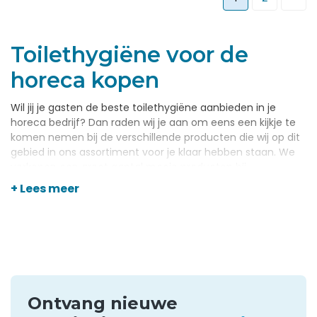
Toilethygiëne voor de
horeca kopen
Wil jij je gasten de beste toilethygiëne aanbieden in je
horeca bedrijf? Dan raden wij je aan om eens een kijkje te
komen nemen bij de verschillende producten die wij op dit
gebied in ons assortiment voor je klaar hebben staan. We
verkopen een groot aantal mooie producten bij
Horecagemak, alles wat je bij een horecabedrijf maar nodig
+ Lees meer
kunt hebben. We hebben het dan onder andere ook over
horeca toilethygiëne, een belangrijk onderdeel van de
algehele hygiëne binnen je bedrijf. Zoals je weet is de
hygiëne binnen jouw bedrijf heel belangrijk. Zorg er dan ook
voor dat alles op dit gebied tot in de details geregeld is. Dit
begint met kleine zaken als de hygiëne op de toiletten.
Online toilethygiëne voor
Ontvang nieuwe