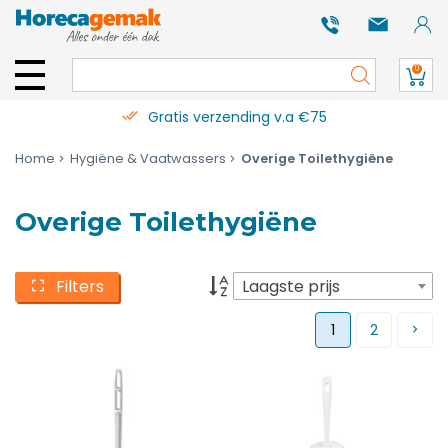
0
Gratis verzending v.a €75
Home
Hygiëne & Vaatwassers
Overige Toilethygiëne
Overige Toilethygiëne
Filters
Laagste prijs
1
2