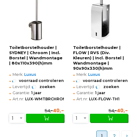
Toiletborstelhouder |
Toiletborstelhouder |
SYDNEY | Chroom | Incl.
FLOW | RVS (Div.
Borstel | Wandmontage
Kleuren) | Incl. Borstel |
| 80x110x390(h)mm
Wandmontage |
90x90x330(h)mm
•
•
Merk:
Luxus
Merk:
Luxus
•
•
voorraad controleren
voorraad controleren
•
•
Levertijd:
zoeken
Levertijd:
zoeken
•
•
Garantie:
1 jaar
Garantie:
1 jaar
•
•
Art.nr:
LUX-WMTBRCHROME
Art.nr:
LUX-FLOW-TH1
40,-
40,-
54,-
54,-
1
1
1
2