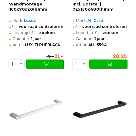
Wandmontage |
Incl. Borstel |
160x70x20(h)mm
72x150x480(h)mm
•
•
Merk:
Luxus
Merk:
All Care
•
•
voorraad controleren
voorraad controleren
•
•
Levertijd:
zoeken
Levertijd:
zoeken
•
•
Garantie:
1 jaar
Garantie:
1 jaar
•
•
Art.nr:
LUX-TLRHFBLACK
Art.nr:
ALL-5594
21,-
28,25
28,-
1
1