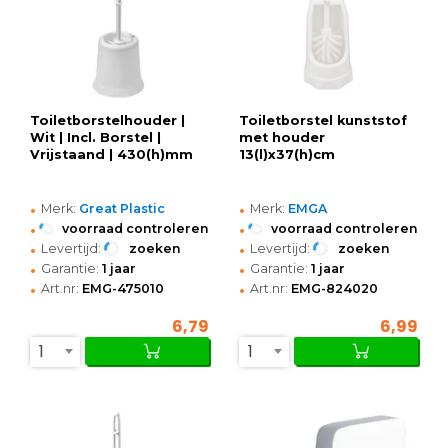
Toiletborstelhouder |
Toiletborstel kunststof
Wit | Incl. Borstel |
met houder
Vrijstaand | 430(h)mm
13(l)x37(h)cm
•
•
Merk:
Great Plastic
Merk:
EMGA
•
•
voorraad controleren
voorraad controleren
•
•
Levertijd:
zoeken
Levertijd:
zoeken
•
•
Garantie:
1 jaar
Garantie:
1 jaar
•
•
Art.nr:
EMG-475010
Art.nr:
EMG-824020
6,79
6,99
1
1