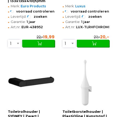
| 133x135x410(h)mm
•
•
Merk:
Euro Products
Merk:
Luxus
•
•
voorraad controleren
voorraad controleren
•
•
Levertijd:
zoeken
Levertijd:
zoeken
•
•
Garantie:
1 jaar
Garantie:
1 jaar
•
•
Art.nr:
EUR-438952
Art.nr:
LUX-TLRHFCHROME
19,99
20,-
22,-
27,-
1
1
Toiletrolhouder |
Toiletborstelhouder |
SYDNEY | Zwart |
PlastiQline | Kunststof |