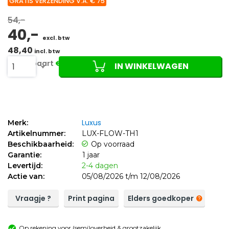
GRATIS VERZENDING V.A. € 75
54,-
40,-
excl. btw
48,40
incl. btw
Je bespaart
€14,00 (26%)
IN WINKELWAGEN
1
Luxus
Merk:
Artikelnummer:
LUX-FLOW-TH1
Beschikbaarheid:
Op voorraad
Garantie:
1 jaar
Levertijd:
2-4 dagen
Actie van:
05/08/2026 t/m 12/08/2026
Vraagje ?
Print pagina
Elders goedkoper
Op rekening voor (semi)overheid & grootzakelijk