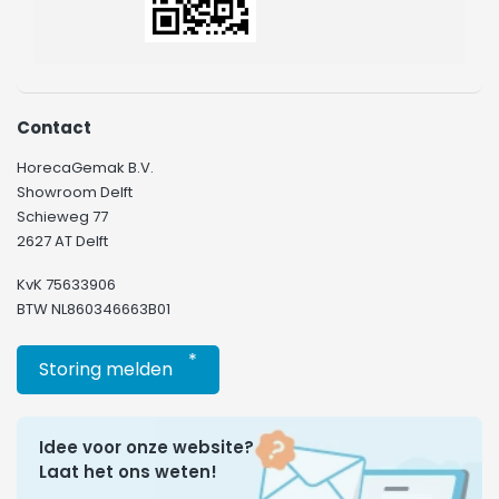
Contact
HorecaGemak B.V.
Showroom Delft
Schieweg 77
2627 AT Delft
KvK 75633906
BTW NL860346663B01
*
Storing melden
Idee voor onze website?
Laat het ons weten!