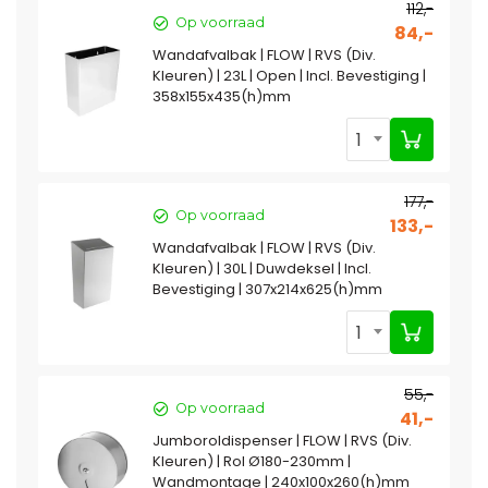
112,-
Op voorraad
84,-
Wandafvalbak | FLOW | RVS (Div.
Kleuren) | 23L | Open | Incl. Bevestiging |
358x155x435(h)mm
1
177,-
Op voorraad
133,-
Wandafvalbak | FLOW | RVS (Div.
Kleuren) | 30L | Duwdeksel | Incl.
Bevestiging | 307x214x625(h)mm
1
55,-
Op voorraad
41,-
Jumboroldispenser | FLOW | RVS (Div.
Kleuren) | Rol Ø180-230mm |
Wandmontage | 240x100x260(h)mm