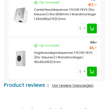
Op voorraad
87,-
Centerfeeddispenser | FLOW | RVS (Div.
Kleuren) | Rol Ø190mm | Wandmontage
| 200x195x270(h)mm
1
55,-
Op voorraad
41,-
Hygiënezakjesdispenser | FLOW | RVS
(Div. Kleuren) | Wandmontage |
95x35x135(h)mm
1
Product reviews
|
Uw review toevoegen