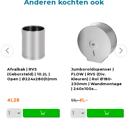
Anderen kochten ook
Afvalbak | RVS
Jumboroldispenser |
(Geborsteld) | 10.2L |
FLOW | RVS (Div.
Open | Ø224x280(h)mm
Kleuren) | Rol Ø180-
230mm | Wandmontage
| 240x100x...
41,29
41,-
55,-