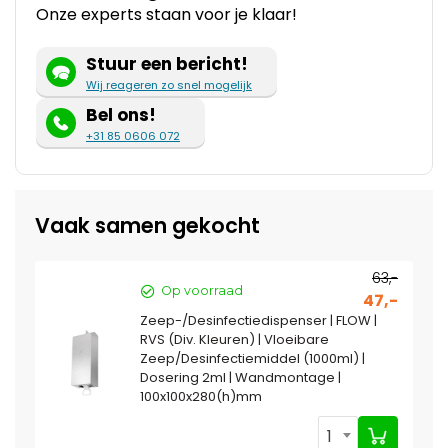
Onze experts staan voor je klaar!
Stuur een bericht!
Wij reageren zo snel mogelijk
Bel ons!
+31 85 0606 072
Vaak samen gekocht
63,-
Op voorraad
47,-
Zeep-/Desinfectiedispenser | FLOW |
RVS (Div. Kleuren) | Vloeibare
Zeep/Desinfectiemiddel (1000ml) |
Dosering 2ml | Wandmontage |
100x100x280(h)mm
1