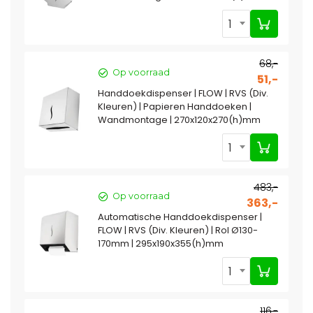
1
68,-
Op voorraad
51,-
Handdoekdispenser | FLOW | RVS (Div.
Kleuren) | Papieren Handdoeken |
Wandmontage | 270x120x270(h)mm
1
483,-
Op voorraad
363,-
Automatische Handdoekdispenser |
FLOW | RVS (Div. Kleuren) | Rol Ø130-
170mm | 295x190x355(h)mm
1
116,-