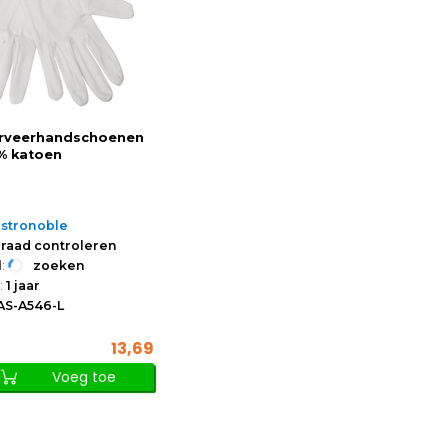
erveerhandschoenen
0% katoen
stronoble
raad controleren
:
zoeken
:
1 jaar
AS-A546-L
13,69
Voeg toe