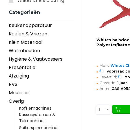
Whites Chefs Clothing
Categorieën
Keukenapparatuur
Koelen & Vriezen
Whites halsdoek
Klein Materiaal
Polyester/kato
Warmhouden
Hygiëne & Vaatwassers
•
Merk:
Whites Ch
Presentatie
•
voorraad c
Afzuiging
•
Levertijd:
z
•
Garantie:
1 jaar
RVS
•
Art.nr:
GAS-A05
Meubilair
Overig
Koffiemachines
1
Kassasystemen &
Telmachines
Suikerspinmachines