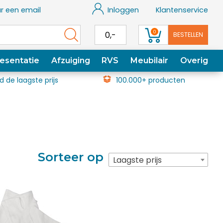
r een email
Inloggen
Klantenservice
0
0,-
BESTELLEN
esentatie
Afzuiging
RVS
Meubilair
Overig
jd de laagste prijs
100.000+ producten
Sorteer op
Laagste prijs