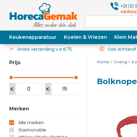
+31
0
8
(
)
verkoo
Keukenapparatuur
Koelen & Vriezen
Klein Mat
Gratis verzending v.a €75
Ook achteraf
Home
Overig
Ko
Prijs
Bolknope
€
€
Merken
Alle merken
Gastronoble