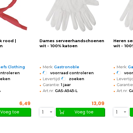
 rood |
Dames serveerhandschoenen
Heren s
en
wit - 100% katoen
wit - 10
•
•
efs Clothing
Merk:
Gastronoble
Merk:
Ga
•
•
ontroleren
voorraad controleren
voor
•
•
oeken
Levertijd:
zoeken
Levertijd
•
•
Garantie:
1 jaar
Garantie
•
•
4
Art.nr:
GAS-A545-L
Art.nr:
G
6,49
13,09
1
1
Voeg toe
Voeg toe