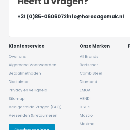
Heeft u vragen?
+31 (0)85-0606072
info@horecagemak.nl
Klantenservice
Onze Merken
Over ons
All Brands
Algemene Voorwaarden
Bartscher
Betaalmethoden
CombiSteel
Disclaimer
Diamond
Privacy en veiligheid
EMGA
Sitemap
HENDI
Veelgestelde Vragen (FAQ)
Luxus
Verzenden & retourneren
Mastro
Maxima