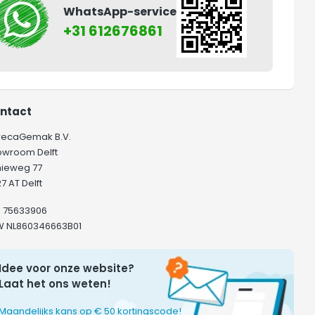
WhatsApp-service
+31 612676861
ntact
recaGemak B.V.
owroom Delft
hieweg 77
7 AT Delft
K 75633906
W NL860346663B01
Idee voor onze website?
Laat het ons weten!
Maandelijks kans op € 50 kortingscode!