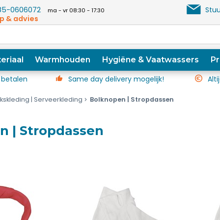
5-0606072
Stuu
ma - vr 08:30 - 17:30
p & advies
eriaal
Warmhouden
Hygiëne & Vaatwassers
Pr
 betalen
Same day delivery mogelijk!
Alti
kskleding | Serveerkleding
Bolknopen | Stropdassen
n | Stropdassen