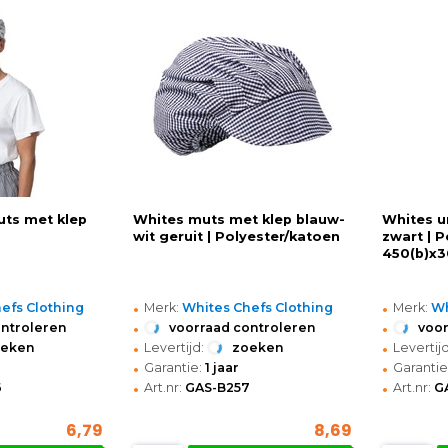
uts met klep
Whites muts met klep blauw-
Whites u
wit geruit | Polyester/katoen
zwart | P
450(b)x
•
•
efs Clothing
Merk:
Whites Chefs Clothing
Merk:
Wh
•
•
ontroleren
voorraad controleren
voor
•
•
oeken
Levertijd:
zoeken
Levertijd
•
•
Garantie:
1 jaar
Garantie
•
•
6
Art.nr:
GAS-B257
Art.nr:
G
6,79
8,69