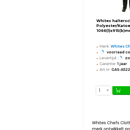
Whites haltersch
Polyester/Katoe
1066(l)x915(b)
•
Merk:
Whites Ch
•
voorraad c
•
Levertijd:
z
•
Garantie:
1 jaar
•
Art.nr:
GAS-A522
1
Whites Chefs Clot
merk ontwikkelt p