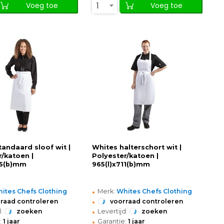
1
Voeg toe
Voeg toe
tandaard sloof wit |
Whites halterschort wit |
r/katoen |
Polyester/katoen |
15(b)mm
965(l)x711(b)mm
•
ites Chefs Clothing
Merk:
Whites Chefs Clothing
•
raad controleren
voorraad controleren
•
:
zoeken
Levertijd:
zoeken
•
:
1 jaar
Garantie:
1 jaar