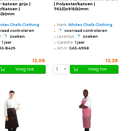
-katoen grijs |
| Polyester/katoen |
r/Katoen |
762(l)x915(b)mm
65(b)mm
•
ites Chefs Clothing
Merk:
Whites Chefs Clothing
•
raad controleren
voorraad controleren
•
:
zoeken
Levertijd:
zoeken
•
:
1 jaar
Garantie:
1 jaar
•
AS-B426
Art.nr:
GAS-A968
13,09
13,39
1
Voeg toe
Voeg toe