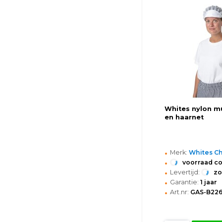
Whites nylon m
en haarnet
•
Merk:
Whites Ch
•
voorraad c
•
Levertijd:
z
•
Garantie:
1 jaar
•
Art.nr:
GAS-B22