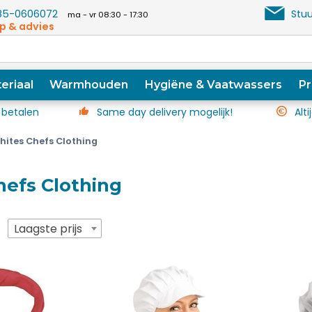
5-0606072
Stuu
ma - vr 08:30 - 17:30
p & advies
eriaal
Warmhouden
Hygiëne & Vaatwassers
Pr
 betalen
Same day delivery mogelijk!
Alti
hites Chefs Clothing
efs Clothing
p
Laagste prijs