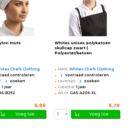
ylon muts
Whites unisex polykatoen
skullcap zwart |
Polyester/katoen
•
ites Chefs Clothing
Merk:
Whites Chefs Clothing
•
raad controleren
voorraad controleren
•
:
zoeken
Levertijd:
zoeken
•
:
1 jaar
Garantie:
1 jaar
•
AS-B252
Art.nr:
GAS-A206-XL
6,69
6,79
1
Voeg toe
Voeg toe