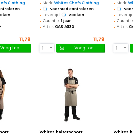
•
•
efs Clothing
Merk:
Whites Chefs Clothing
Merk:
Wh
•
•
ontroleren
voorraad controleren
voor
•
•
oeken
Levertijd:
zoeken
Levertijd
•
•
Garantie:
1 jaar
Garantie
•
•
9
Art.nr:
GAS-A530
Art.nr:
G
11,79
11,79
1
1
Voeg toe
Voeg toe
hort
Whites halterschort
Whites h