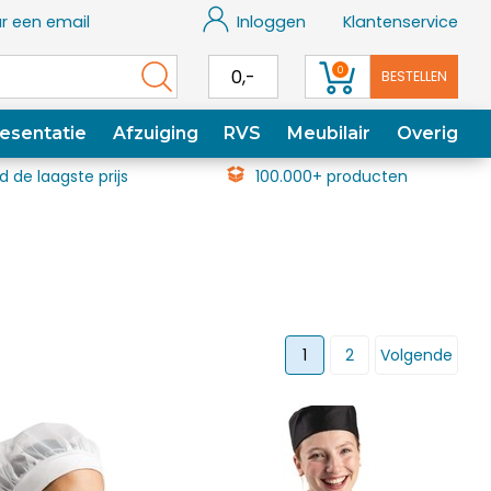
r een email
Inloggen
Klantenservice
0
0,-
BESTELLEN
esentatie
Afzuiging
RVS
Meubilair
Overig
jd de laagste prijs
100.000+ producten
1
2
Volgende