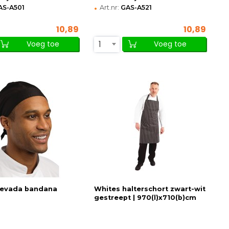
•
AS-A501
Art.nr:
GAS-A521
10,89
10,89
1
Voeg toe
Voeg toe
Nevada bandana
Whites halterschort zwart-wit
gestreept | 970(l)x710(b)cm