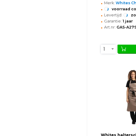
•
Merk:
Whites Ch
•
voorraad c
•
Levertijd:
z
•
Garantie:
1 jaar
•
Art.nr:
GAS-A27
1
Whites haltersc