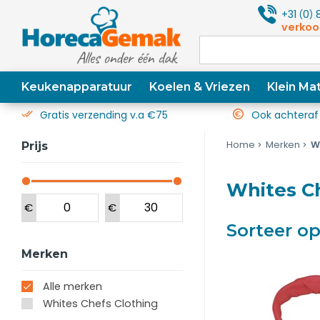
+31
0
8
(
)
verkoo
Keukenapparatuur
Koelen & Vriezen
Klein Mat
Gratis verzending v.a €75
Ook achteraf
Home
Merken
W
Prijs
Whites Ch
€
€
Sorteer o
Merken
Alle merken
Whites Chefs Clothing