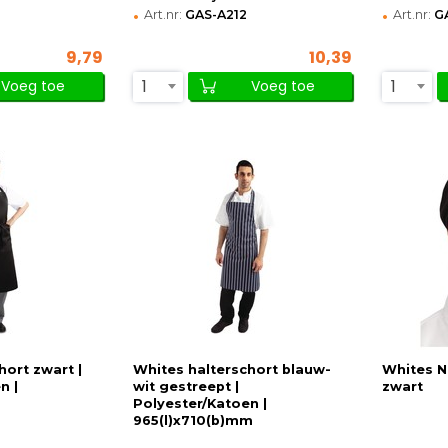
•
•
Art.nr:
GAS-A212
Art.nr:
G
9,79
10,39
1
1
Voeg toe
Voeg toe
hort zwart |
Whites halterschort blauw-
Whites 
n |
wit gestreept |
zwart
Polyester/Katoen |
965(l)x710(b)mm