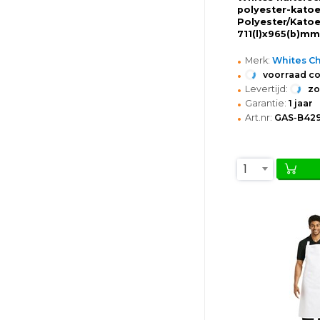
polyester-katoen
Polyester/Katoe
711(l)x965(b)mm
•
Merk:
Whites Ch
•
voorraad c
•
Levertijd:
z
•
Garantie:
1 jaar
•
Art.nr:
GAS-B42
1