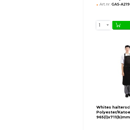
•
Art.nr:
GAS-A219
1
Whites haltersc
Polyester/Katoe
965(l)x711(b)mm