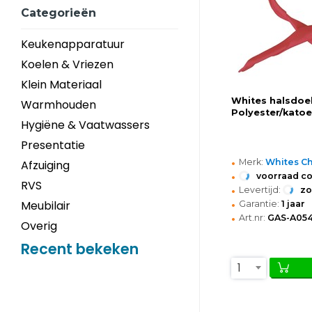
Categorieën
Keukenapparatuur
Koelen & Vriezen
Klein Materiaal
Whites halsdoek
Warmhouden
Polyester/kato
Hygiëne & Vaatwassers
Presentatie
•
Merk:
Whites Ch
Afzuiging
•
voorraad c
RVS
•
Levertijd:
z
•
Meubilair
Garantie:
1 jaar
•
Art.nr:
GAS-A05
Overig
Recent bekeken
1