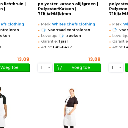
 lichtbruin |
polyester-katoen olijfgroen |
polyester
n |
Polyester/Katoen |
Polyeste
711(l)x965(b)mm
711(l)x9
•
•
efs Clothing
Merk:
Whites Chefs Clothing
Merk:
Wh
•
•
ontroleren
voorraad controleren
voor
•
•
oeken
Levertijd:
zoeken
Levertijd
•
•
Garantie:
1 jaar
Garantie
•
•
9
Art.nr:
GAS-B427
Art.nr:
G
13,09
13,09
1
1
Voeg toe
Voeg toe