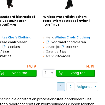
tandaard bistrosloof
Whites waterdicht schort
olyester/Katoen |
rood-wit gestreept | Nylon |
x700(l)mm
1016(l)x711
•
ites Chefs Clothing
Merk:
Whites Chefs Clothing
•
raad controleren
voorraad controleren
•
:
zoeken
Levertijd:
zoeken
•
:
1 jaar
Garantie:
1 jaar
•
AS-B133
Art.nr:
GAS-A581
14,19
14,19
1
Voeg toe
Voeg toe
1
2
Volgende
kleding
die comfort en professionaliteit combineert. Het
katoen, waardoor chefs en keukenbrigades kunnen rekenen