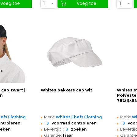
1
1
Voeg toe
Voeg toe
 cap zwart |
Whites bakkers cap wit
Whites s
en
Polyeste
762(l)x9
•
•
efs Clothing
Merk:
Whites Chefs Clothing
Merk:
Wh
•
•
ontroleren
voorraad controleren
voor
•
•
oeken
Levertijd:
zoeken
Levertijd
•
•
Garantie:
1 jaar
Garantie