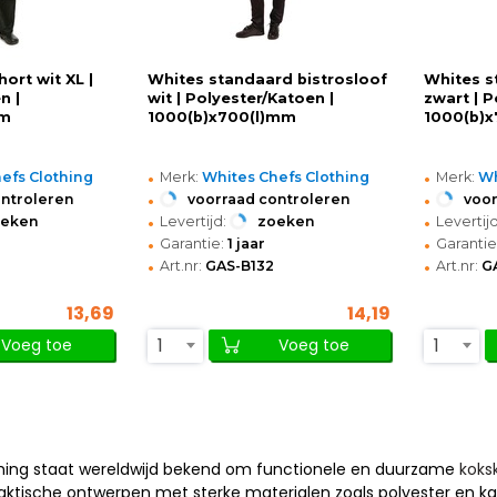
ort wit XL |
Whites standaard bistrosloof
Whites s
n |
wit | Polyester/Katoen |
zwart | P
mm
1000(b)x700(l)mm
1000(b)
•
•
efs Clothing
Merk:
Whites Chefs Clothing
Merk:
Wh
•
•
ontroleren
voorraad controleren
voor
•
•
oeken
Levertijd:
zoeken
Levertijd
•
•
Garantie:
1 jaar
Garantie
•
•
Art.nr:
GAS-B132
Art.nr:
G
13,69
14,19
1
1
Voeg toe
Voeg toe
hing staat wereldwijd bekend om functionele en duurzame
koks
raktische ontwerpen met sterke materialen zoals polyester en 