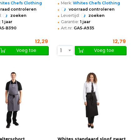
•
ites Chefs Clothing
Merk:
Whites Chefs Clothing
•
raad controleren
voorraad controleren
•
:
zoeken
Levertijd:
zoeken
•
:
1 jaar
Garantie:
1 jaar
•
AS-B390
Art.nr:
GAS-A935
12,29
12,79
1
Voeg toe
Voeg toe
alterschort
Whites standaard sloof zwart