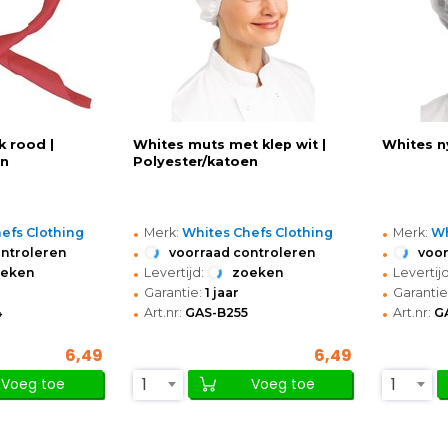
 rood |
Whites muts met klep wit |
Whites n
en
Polyester/katoen
•
•
efs Clothing
Merk:
Whites Chefs Clothing
Merk:
Wh
•
•
ontroleren
voorraad controleren
voor
•
•
oeken
Levertijd:
zoeken
Levertijd
•
•
Garantie:
1 jaar
Garantie
•
•
4
Art.nr:
GAS-B255
Art.nr:
G
6,49
6,49
1
1
Voeg toe
Voeg toe