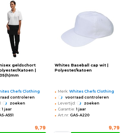
nisex geldschort
Whites Baseball cap wit |
olyester/Katoen |
Polyester/katoen
305(h)mm
•
ites Chefs Clothing
Merk:
Whites Chefs Clothing
•
raad controleren
voorraad controleren
•
:
zoeken
Levertijd:
zoeken
•
:
1 jaar
Garantie:
1 jaar
•
AS-A551
Art.nr:
GAS-A220
9,79
9,79