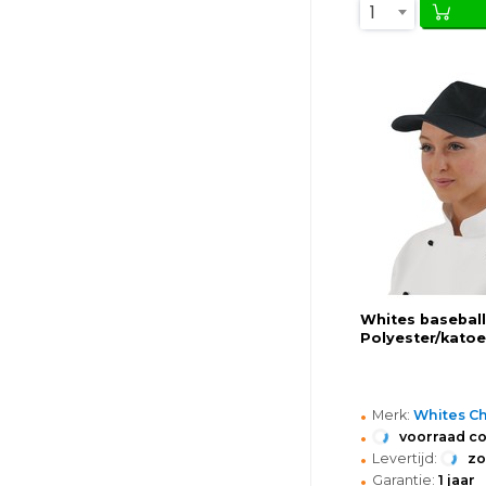
1
Whites baseball
Polyester/kato
•
Merk:
Whites Ch
•
voorraad c
•
Levertijd:
z
•
Garantie:
1 jaar