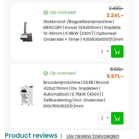
2.490,-
Op voorraad
2.241,-
Stokbrood-/Baguettesnijmachine |
MERCURY | Invoer 134x100mm | Snijdikte
13-90mm | 0.18kW (230V) | Optioneel
Onderstel + Timer | 430x530x1010(h)mm
1
6.190,-
Op voorraad
5.571,-
Broodsnijmachine | SS4B | Brood
420x270mm | Div. Snijdikten |
Automatisch | 0.75kW (400V) |
Zelfbediening | Incl. Onderstel |
610x760x1620(h)mm
1
Product reviews
|
Uw review toevoegen