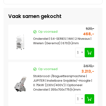
Vaak samen gekocht
520,-
Op voorraad
468,-
Onderstel | S4-SERIES | Wit | 2 Niveaus |
Wielen (Geremd) | 670(h)mm
1
3.570,-
Op voorraad
3.213,-
Stokbrood-/Baguettesnijmachine |
JUPITER | Instelbare Snijdikte/-Hoogte |
0.75kW (230V/400V) | Optioneel
Onderstel | 355x700x775(h)mm
1