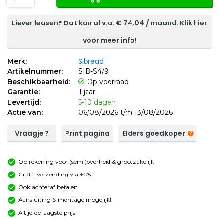
Liever leasen? Dat kan al v.a. €
74,04
/ maand. Klik hier
voor meer info!
Sibread
Merk:
Artikelnummer:
SIB-S4/9
Beschikbaarheid:
Op voorraad
Garantie:
1 jaar
Levertijd:
5-10 dagen
Actie van:
06/08/2026 t/m 13/08/2026
Vraagje ?
Print pagina
Elders goedkoper
Op rekening voor (semi)overheid & grootzakelijk
Gratis verzending v.a €75
Ook achteraf betalen
Aansluiting & montage mogelijk!
Altijd de laagste prijs