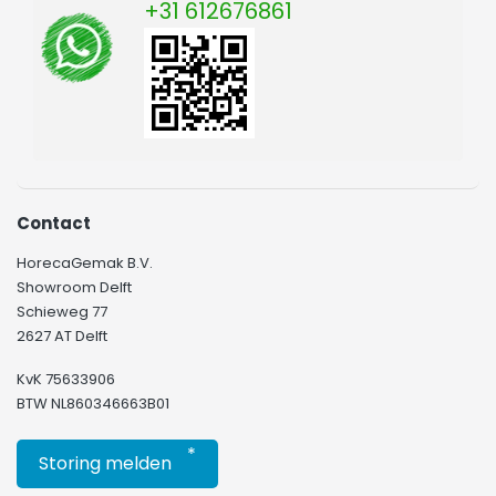
+31 612676861
Contact
HorecaGemak B.V.
Showroom Delft
Schieweg 77
2627 AT Delft
KvK 75633906
BTW NL860346663B01
*
Storing melden