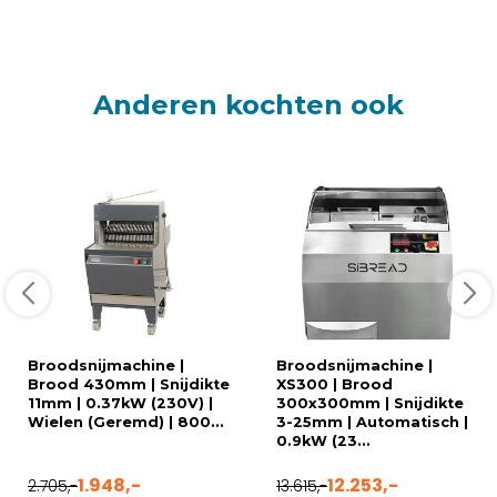
Anderen kochten ook
Broodsnijmachine |
Broodsnijmachine |
Brood 430mm | Snijdikte
XS300 | Brood
11mm | 0.37kW (230V) |
300x300mm | Snijdikte
Wielen (Geremd) | 800...
3-25mm | Automatisch |
0.9kW (23...
1.948,-
12.253,-
2.705,-
13.615,-