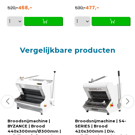
468,-
477,-
520,-
530,-
Vergelijkbare producten
Broodsnijmachine |
Broodsnijmachine | S4-
BYZANCE | Brood
SERIES | Brood
440x300mm/Ø300mm |
420x300mm | Div.