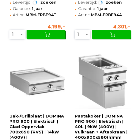
•
•
Levertijd:
zoeken
Levertijd:
zoeken
•
•
Garantie:
1 jaar
Garantie:
1 jaar
•
•
Art.nr:
MBM-FRBE94T
Art.nr:
MBM-FRBE94A
4.199,-
4.301,-
1
1
Bak-/Grillplaat | DOMINA
Pastakoker | DOMINA
PRO 900 | Elektrisch |
PRO 900 | Elektrisch |
Glad Oppervlak
40L | 9kW (400V) |
700x690 (RVS) | 14kW
Vulkraan + Aftapkraan |
(400V) |
400x900x580(h)mm