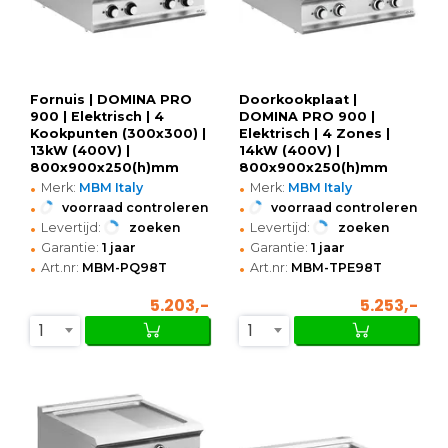
Fornuis | DOMINA PRO
Doorkookplaat |
900 | Elektrisch | 4
DOMINA PRO 900 |
Kookpunten (300x300) |
Elektrisch | 4 Zones |
13kW (400V) |
14kW (400V) |
800x900x250(h)mm
800x900x250(h)mm
•
•
Merk:
MBM Italy
Merk:
MBM Italy
•
•
voorraad controleren
voorraad controleren
•
•
Levertijd:
zoeken
Levertijd:
zoeken
•
•
Garantie:
1 jaar
Garantie:
1 jaar
•
•
Art.nr:
MBM-PQ98T
Art.nr:
MBM-TPE98T
5.203,-
5.253,-
1
1