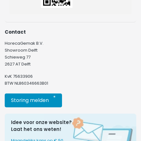
Contact
HorecaGemak B.V.
Showroom Delft
Schieweg 77
2627 AT Delft
KvK 75633906
BTW NL860346663B01
*
Storing melden
Idee voor onze website?
Laat het ons weten!
Maandelijks kans op € 50