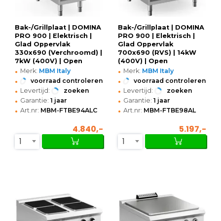
Bak-/Grillplaat | DOMINA
Bak-/Grillplaat | DOMINA
PRO 900 | Elektrisch |
PRO 900 | Elektrisch |
Glad Oppervlak
Glad Oppervlak
330x690 (Verchroomd) |
700x690 (RVS) | 14kW
7kW (400V) | Open
(400V) | Open
•
•
Onderkast |
Onderkast |
Merk:
MBM Italy
Merk:
MBM Italy
400x900x850(h)mm
800x900x850(h)mm
•
•
voorraad controleren
voorraad controleren
•
•
Levertijd:
zoeken
Levertijd:
zoeken
•
•
Garantie:
1 jaar
Garantie:
1 jaar
•
•
Art.nr:
MBM-FTBE94ALC
Art.nr:
MBM-FTBE98AL
4.840,-
5.197,-
1
1