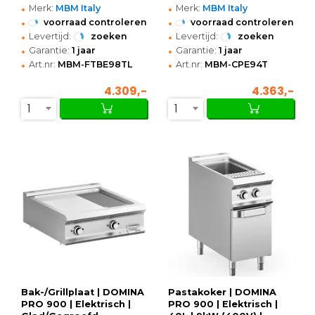
•
•
800x900x250(h)mm
Merk:
MBM Italy
Merk:
MBM Italy
•
•
voorraad controleren
voorraad controleren
•
•
Levertijd:
zoeken
Levertijd:
zoeken
•
•
Garantie:
1 jaar
Garantie:
1 jaar
•
•
Art.nr:
MBM-FTBE98TL
Art.nr:
MBM-CPE94T
4.309,-
4.363,-
1
1
Bak-/Grillplaat | DOMINA
Pastakoker | DOMINA
PRO 900 | Elektrisch |
PRO 900 | Elektrisch |