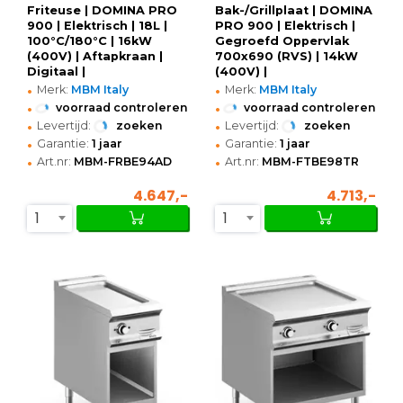
Friteuse | DOMINA PRO
Bak-/Grillplaat | DOMINA
900 | Elektrisch | 18L |
PRO 900 | Elektrisch |
100°C/180°C | 16kW
Gegroefd Oppervlak
(400V) | Aftapkraan |
700x690 (RVS) | 14kW
Digitaal |
(400V) |
•
•
400x900x850(h)mm
800x900x250(h)mm
Merk:
MBM Italy
Merk:
MBM Italy
•
•
voorraad controleren
voorraad controleren
•
•
Levertijd:
zoeken
Levertijd:
zoeken
•
•
Garantie:
1 jaar
Garantie:
1 jaar
•
•
Art.nr:
MBM-FRBE94AD
Art.nr:
MBM-FTBE98TR
4.647,-
4.713,-
1
1