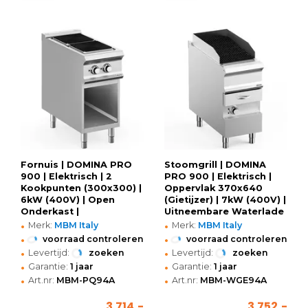
Fornuis | DOMINA PRO
Stoomgrill | DOMINA
900 | Elektrisch | 2
PRO 900 | Elektrisch |
Kookpunten (300x300) |
Oppervlak 370x640
6kW (400V) | Open
(Gietijzer) | 7kW (400V) |
Onderkast |
Uitneembare Waterlade
•
•
400x900x850(h)mm
| 400x900x850(h)mm
Merk:
MBM Italy
Merk:
MBM Italy
•
•
voorraad controleren
voorraad controleren
•
•
Levertijd:
zoeken
Levertijd:
zoeken
•
•
Garantie:
1 jaar
Garantie:
1 jaar
•
•
Art.nr:
MBM-PQ94A
Art.nr:
MBM-WGE94A
3.714,-
3.752,-