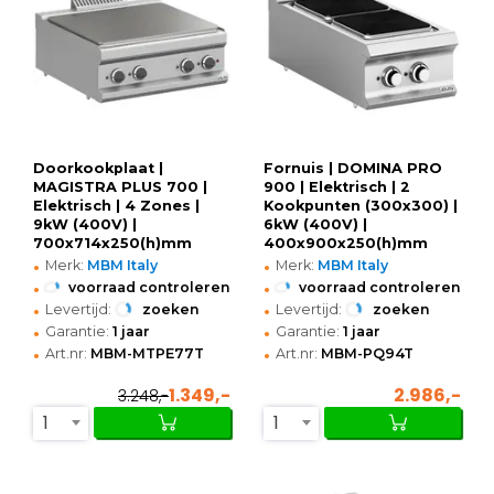
Doorkookplaat |
Fornuis | DOMINA PRO
MAGISTRA PLUS 700 |
900 | Elektrisch | 2
Elektrisch | 4 Zones |
Kookpunten (300x300) |
9kW (400V) |
6kW (400V) |
700x714x250(h)mm
400x900x250(h)mm
•
•
Merk:
MBM Italy
Merk:
MBM Italy
•
•
voorraad controleren
voorraad controleren
•
•
Levertijd:
zoeken
Levertijd:
zoeken
•
•
Garantie:
1 jaar
Garantie:
1 jaar
•
•
Art.nr:
MBM-MTPE77T
Art.nr:
MBM-PQ94T
1.349,-
2.986,-
3.248,-
1
1