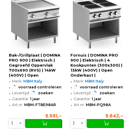
Bak-/Grillplaat | DOMINA
Fornuis | DOMINA PRO
PRO 900 | Elektrisch |
900 | Elektrisch | 4
Gegroefd Oppervlak
Kookpunten (300x300) |
700x690 (RVS) | 14kW
13kW (400V) | Open
(400V) | Open
Onderkast |
•
•
Onderkast |
800x900x850(h)mm
Merk:
MBM Italy
Merk:
MBM Italy
800x900x850(h)mm
•
•
voorraad controleren
voorraad controleren
•
•
Levertijd:
zoeken
Levertijd:
zoeken
•
•
Garantie:
1 jaar
Garantie:
1 jaar
•
•
Art.nr:
MBM-FTBE98AR
Art.nr:
MBM-PQ98A
5.591,-
5.642,-
1
1