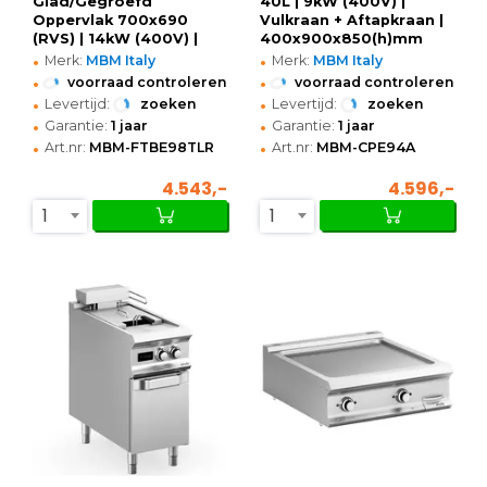
Glad/Gegroefd
40L | 9kW (400V) |
Oppervlak 700x690
Vulkraan + Aftapkraan |
(RVS) | 14kW (400V) |
400x900x850(h)mm
•
•
800x900x250(h)mm
Merk:
MBM Italy
Merk:
MBM Italy
•
•
voorraad controleren
voorraad controleren
•
•
Levertijd:
zoeken
Levertijd:
zoeken
•
•
Garantie:
1 jaar
Garantie:
1 jaar
•
•
Art.nr:
MBM-FTBE98TLR
Art.nr:
MBM-CPE94A
4.543,-
4.596,-
1
1