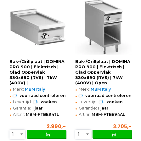
Bak-/Grillplaat | DOMINA
Bak-/Grillplaat | DOMINA
PRO 900 | Elektrisch |
PRO 900 | Elektrisch |
Glad Oppervlak
Glad Oppervlak
330x690 (RVS) | 7kW
330x690 (RVS) | 7kW
(400V) |
(400V) | Open
•
•
400x900x250(h)mm
Onderkast |
Merk:
MBM Italy
Merk:
MBM Italy
400x900x850(h)mm
•
•
voorraad controleren
voorraad controleren
•
•
Levertijd:
zoeken
Levertijd:
zoeken
•
•
Garantie:
1 jaar
Garantie:
1 jaar
•
•
Art.nr:
MBM-FTBE94TL
Art.nr:
MBM-FTBE94AL
2.990,-
3.705,-
1
1