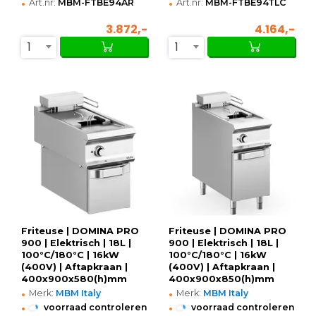
•
•
Art.nr:
MBM-FTBE94AR
Art.nr:
MBM-FTBE94TLC
3.872,-
4.164,-
1
1
Friteuse | DOMINA PRO
Friteuse | DOMINA PRO
900 | Elektrisch | 18L |
900 | Elektrisch | 18L |
100°C/180°C | 16kW
100°C/180°C | 16kW
(400V) | Aftapkraan |
(400V) | Aftapkraan |
400x900x580(h)mm
400x900x850(h)mm
•
•
Merk:
MBM Italy
Merk:
MBM Italy
•
•
voorraad controleren
voorraad controleren