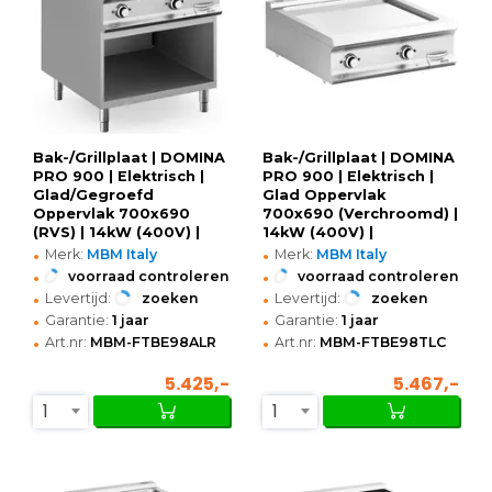
Bak-/Grillplaat | DOMINA
Bak-/Grillplaat | DOMINA
PRO 900 | Elektrisch |
PRO 900 | Elektrisch |
Glad/Gegroefd
Glad Oppervlak
Oppervlak 700x690
700x690 (Verchroomd) |
(RVS) | 14kW (400V) |
14kW (400V) |
•
•
Open Onderkast |
800x900x250(h)mm
Merk:
MBM Italy
Merk:
MBM Italy
800x900x850(h)mm
•
•
voorraad controleren
voorraad controleren
•
•
Levertijd:
zoeken
Levertijd:
zoeken
•
•
Garantie:
1 jaar
Garantie:
1 jaar
•
•
Art.nr:
MBM-FTBE98ALR
Art.nr:
MBM-FTBE98TLC
5.425,-
5.467,-
1
1