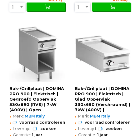
1
1
Bak-/Grillplaat | DOMINA
Bak-/Grillplaat | DOMINA
PRO 900 | Elektrisch |
PRO 900 | Elektrisch |
Gegroefd Oppervlak
Glad Oppervlak
330x690 (RVS) | 7kW
330x690 (Verchroomd) |
(400V) | Open
7kW (400V) |
•
•
Onderkast |
400x900x250(h)mm
Merk:
MBM Italy
Merk:
MBM Italy
400x900x850(h)mm
•
•
voorraad controleren
voorraad controleren
•
•
Levertijd:
zoeken
Levertijd:
zoeken
•
•
Garantie:
1 jaar
Garantie:
1 jaar