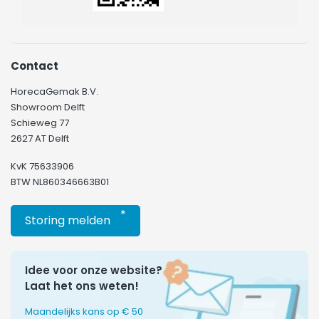
Contact
HorecaGemak B.V.
Showroom Delft
Schieweg 77
2627 AT Delft
KvK 75633906
BTW NL860346663B01
*
Storing melden
Idee voor onze website?
Laat het ons weten!
Maandelijks kans op € 50