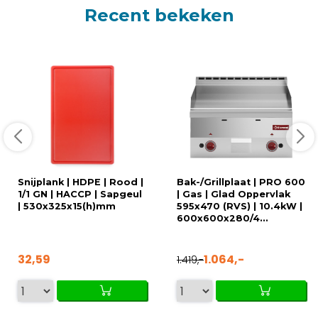
Recent bekeken
Snijplank | HDPE | Rood |
Bak-/Grillplaat | PRO 600
1/1 GN | HACCP | Sapgeul
| Gas | Glad Oppervlak
| 530x325x15(h)mm
595x470 (RVS) | 10.4kW |
600x600x280/4...
32,59
1.064,-
1.419,-