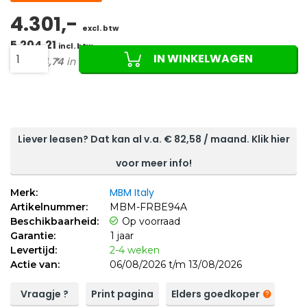
4.301,-
excl. btw
5.204,21
incl. btw
IN WINKELWAGEN
1
Of
1.734,74
in 3 termijnen
Liever leasen? Dat kan al v.a. €
82,58
/ maand. Klik hier
voor meer info!
MBM Italy
Merk:
Artikelnummer:
MBM-FRBE94A
Beschikbaarheid:
Op voorraad
Garantie:
1 jaar
Levertijd:
2-4 weken
Actie van:
06/08/2026 t/m 13/08/2026
Vraagje ?
Print pagina
Elders goedkoper