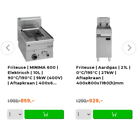
Friteuse | MINIMA 600 |
Friteuse | Aardgas | 21L |
Elektrisch | 10L |
0°C/195°C | 27kW |
90°C/190°C | 9kW (400V)
Aftapkraan |
| Aftapkraan | 400x6...
400x800x1180(h)mm
859,-
929,-
1.993,-
1.290,-