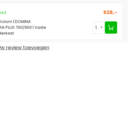
528,-
aad
Kolom | DOMINA
1
A PLUS 700/900 | Vaste
derkast
w review toevoegen