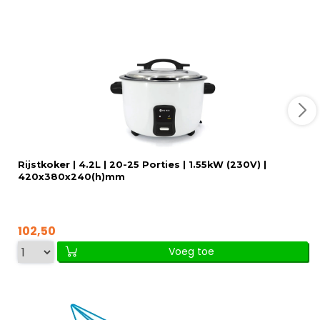
Rijstkoker | 4.2L | 20-25 Porties | 1.55kW (230V) |
420x380x240(h)mm
102,50
Voeg toe