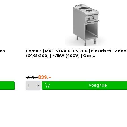
ten
Fornuis | MAGISTRA PLUS 700 | Elektrisch | 2 Ko
(Ø145/200) | 4.1kW (400V) | Ope...
839,-
1.926,-
Voeg toe