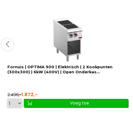
Fornuis | OPTIMA 900 | Elektrisch | 2 Kookpunten
(300x300) | 6kW (400V) | Open Onderkas...
1.872,-
2.496,-
Voeg toe