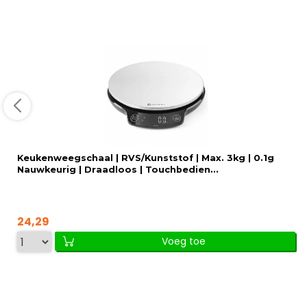
Keukenweegschaal | RVS/Kunststof | Max. 3kg | 0.1g
Nauwkeurig | Draadloos | Touchbedien...
24,29
Voeg toe