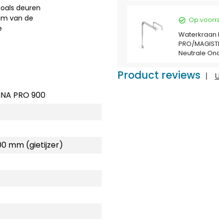
zoals deuren
om van de
Op voorr
e
Waterkraan 
PRO/MAGISTR
Neutrale On
Product reviews
|
U
NA PRO 900
00 mm (gietijzer)