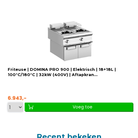
Friteuse | DOMINA PRO 900 | Elektrisch | 18+18L |
100°C/180°C | 32kW (400V) | Aftapkran...
6.943,-
Voeg toe
Recent bekeken