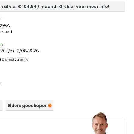
n al v.a. €
104,94
/ maand. Klik hier voor meer info!
y
Q98A
orraad
en
26 t/m 12/08/2026
 & grootzakelijk
!
a
Elders goedkoper