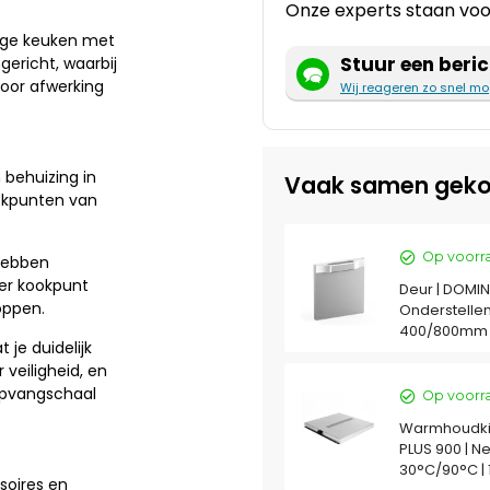
Onze experts staan voor
ige keuken met
Stuur een beric
ericht, waarbij
oor afwerking
Wij reageren zo snel mo
 behuizing in
Vaak samen geko
ookpunten van
Op voorr
 hebben
er kookpunt
Deur | DOMIN
oppen.
Onderstellen
400/800mm
je duidelijk
 veiligheid, en
opvangschaal
Op voorr
Warmhoudki
PLUS 900 | N
30°C/90°C | 
soires en