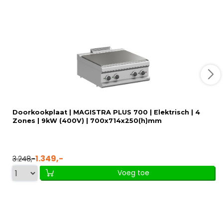
Doorkookplaat | MAGISTRA PLUS 700 | Elektrisch | 4
Zones | 9kW (400V) | 700x714x250(h)mm
1.349,-
3.248,-
Voeg toe