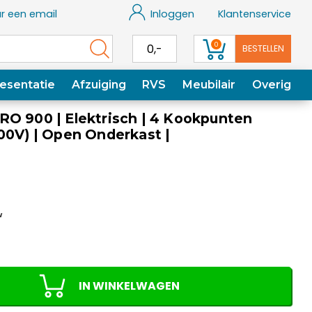
r een email
Inloggen
Klantenservice
0
0,-
BESTELLEN
esentatie
Afzuiging
RVS
Meubilair
Overig
RO 900 | Elektrisch | 4 Kookpunten
00V) | Open Onderkast |
m
w
IN WINKELWAGEN