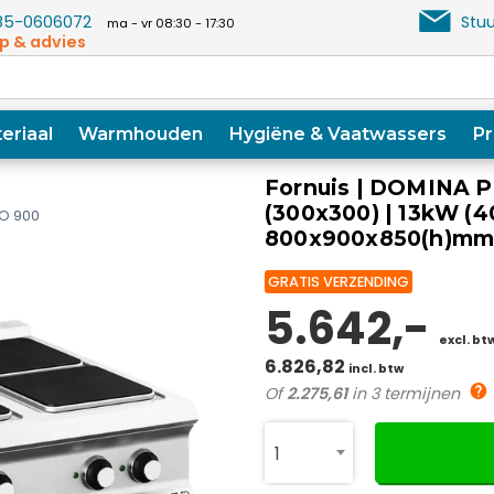
5-0606072
Stuu
ma - vr 08:30 - 17:30
p & advies
eriaal
Warmhouden
Hygiëne & Vaatwassers
Pr
Fornuis | DOMINA P
(300x300) | 13kW (4
O 900
800x900x850(h)m
GRATIS VERZENDING
5.642,-
excl. bt
6.826,82
incl. btw
Of
2.275,61
in 3 termijnen
1