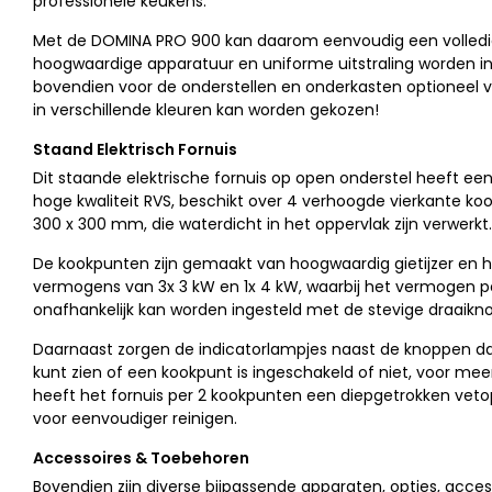
professionele keukens.
Met de DOMINA PRO 900 kan daarom eenvoudig een volled
hoogwaardige apparatuur en uniforme uitstraling worden ing
bovendien voor de onderstellen en onderkasten optioneel v
in verschillende kleuren kan worden gekozen!
Staand Elektrisch Fornuis
Dit staande elektrische fornuis op open onderstel heeft een
hoge kwaliteit RVS, beschikt over 4 verhoogde vierkante k
300 x 300 mm, die waterdicht in het oppervlak zijn verwerkt.
De kookpunten zijn gemaakt van hoogwaardig gietijzer en
vermogens van 3x 3 kW en 1x 4 kW, waarbij het vermogen p
onafhankelijk kan worden ingesteld met de stevige draaikn
Daarnaast zorgen de indicatorlampjes naast de knoppen dat 
kunt zien of een kookpunt is ingeschakeld of niet, voor meer
heeft het fornuis per 2 kookpunten een diepgetrokken vet
voor eenvoudiger reinigen.
Accessoires & Toebehoren
Bovendien zijn diverse bijpassende apparaten, opties, acces