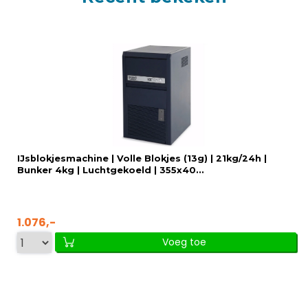
IJsblokjesmachine | Volle Blokjes (13g) | 21kg/24h |
Bunker 4kg | Luchtgekoeld | 355x40...
1.076,-
Voeg toe