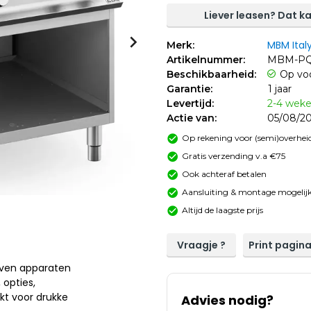
Liever leasen? Dat ka
MBM Ital
Merk:
Artikelnummer:
MBM-P
Beschikbaarheid:
Op vo
Garantie:
1 jaar
Levertijd:
2-4 wek
Actie van:
05/08/20
Op rekening voor (semi)overheid
Gratis verzending v.a €75
Ook achteraf betalen
Aansluiting & montage mogelijk
Altijd de laagste prijs
Vraagje ?
Print pagin
even apparaten
 opties,
kt voor drukke
Advies nodig?