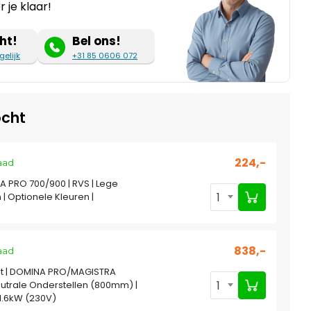
 je klaar!
ht!
Bel ons!
gelijk
+31 85 0606 072
cht
224,-
aad
A PRO 700/900 | RVS | Lege
1
 | Optionele Kleuren |
838,-
aad
t | DOMINA PRO/MAGISTRA
1
eutrale Onderstellen (800mm) |
1.6kW (230V)