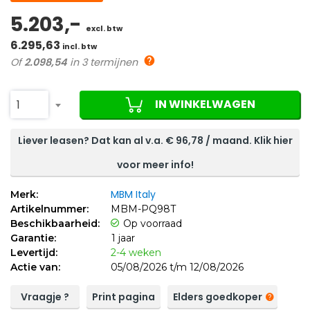
5.203,-
excl. btw
6.295,63
incl. btw
Of
2.098,54
in 3 termijnen
IN WINKELWAGEN
1
Liever leasen? Dat kan al v.a. €
96,78
/ maand. Klik hier
voor meer info!
MBM Italy
Merk:
Artikelnummer:
MBM-PQ98T
Beschikbaarheid:
Op voorraad
Garantie:
1 jaar
Levertijd:
2-4 weken
Actie van:
05/08/2026 t/m 12/08/2026
Vraagje ?
Print pagina
Elders goedkoper