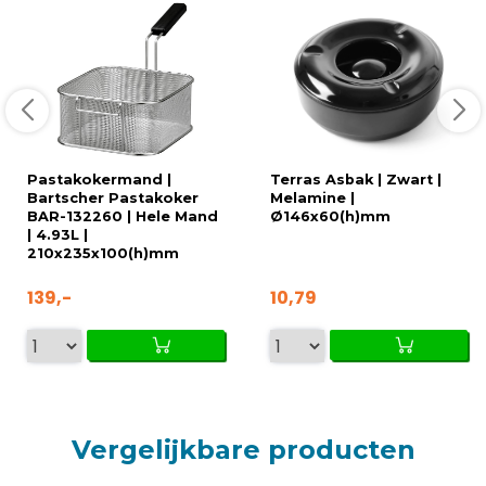
Pastakokermand |
Terras Asbak | Zwart |
Bartscher Pastakoker
Melamine |
BAR-132260 | Hele Mand
Ø146x60(h)mm
| 4.93L |
210x235x100(h)mm
139,-
10,79
Vergelijkbare producten