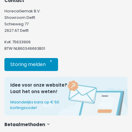
Contact
HorecaGemak B.V.
Showroom Delft
Schieweg 77
2627 AT Delft
KvK 75633906
BTW NL860346663B01
*
Storing melden
Idee voor onze website?
Laat het ons weten!
Maandelijks kans op € 50
kortingscode!
Betaalmethoden