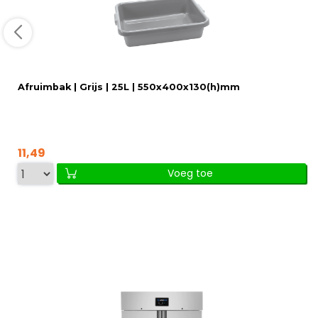
Afruimbak | Grijs | 25L | 550x400x130(h)mm
11,49
Voeg toe