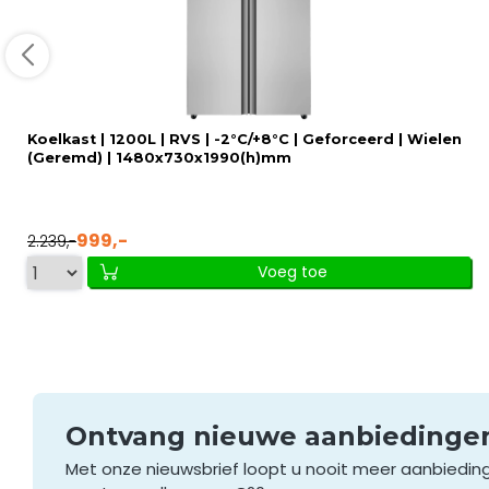
Koelkast | 1200L | RVS | -2°C/+8°C | Geforceerd | Wielen
(Geremd) | 1480x730x1990(h)mm
999,-
2.239,-
Voeg toe
Ontvang nieuwe aanbieding
Met onze nieuwsbrief loopt u nooit meer aanbiedin