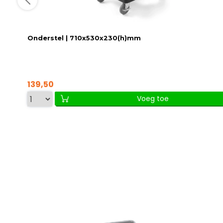
Onderstel | 710x530x230(h)mm
139,50
Voeg toe