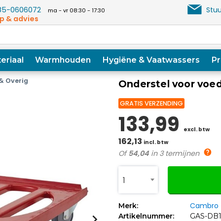
5-0606072
Stuu
ma - vr 08:30 - 17:30
p & advies
eriaal
Warmhouden
Hygiëne & Vaatwassers
Pr
& Overig
Onderstel voor voe
GRATIS VERZENDING
133,99
excl. btw
162,13
incl. btw
Of
54,04
in 3 termijnen
1
Cambro
Merk:
Artikelnummer:
GAS-DB1