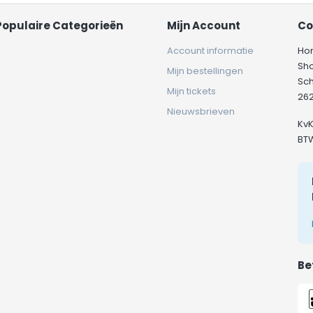
Populaire Categorieën
Mijn Account
Co
Account informatie
Ho
Sh
Mijn bestellingen
Sc
Mijn tickets
262
Nieuwsbrieven
Kv
BT
Be