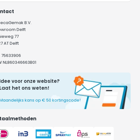
ntact
recaGemak B.V.
owroom Delft
hieweg 77
7 AT Delft
K 75633906
W NL860346663B01
Idee voor onze website?
Laat het ons weten!
Maandelijks kans op € 50 kortingscode!
taalmethoden