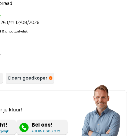
orraad
n
26 t/m 12/08/2026
 & grootzakelijk
!
a
Elders goedkoper
 je klaar!
ht!
Bel ons!
gelijk
+31 85 0606 072