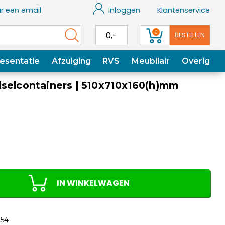
r een email
Inloggen
Klantenservice
0
0,-
BESTELLEN
esentatie
Afzuiging
RVS
Meubilair
Overig
dselcontainers | 510x710x160(h)mm
IN WINKELWAGEN
54