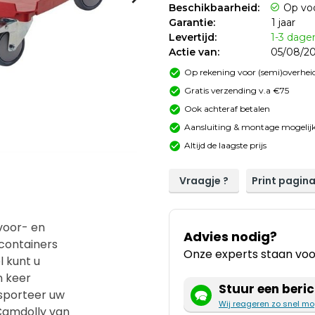
Beschikbaarheid:
Op vo
Garantie:
1 jaar
Levertijd:
1-3 dage
Actie van:
05/08/20
Op rekening voor (semi)overheid
Gratis verzending v.a €75
Ook achteraf betalen
Aansluiting & montage mogelijk
Altijd de laagste prijs
Vraagje ?
Print pagin
voor- en
Advies nodig?
containers
Onze experts staan voor
l kunt u
n keer
Stuur een beric
sporteer uw
Wij reageren zo snel mo
 Camdolly van