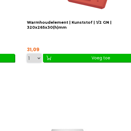
Warmhoudelement | Kunststof | 1/2 GN |
320x265x30(h)mm
31,09
Voeg toe