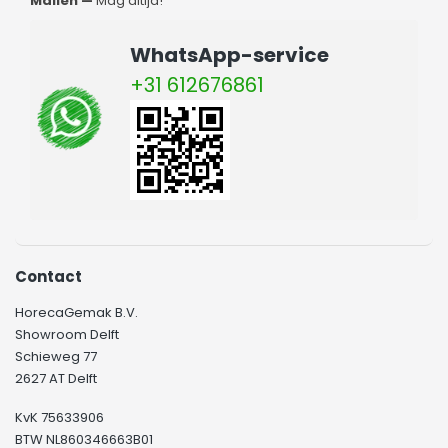
Mailen —
Mag altijd!
WhatsApp-service
+31 612676861
Contact
HorecaGemak B.V.
Showroom Delft
Schieweg 77
2627 AT Delft
KvK 75633906
BTW NL860346663B01