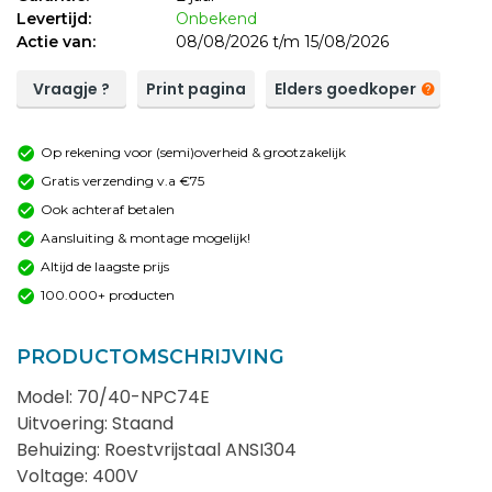
Levertijd:
Onbekend
Actie van:
08/08/2026 t/m 15/08/2026
Vraagje ?
Print pagina
Elders goedkoper
Op rekening voor (semi)overheid & grootzakelijk
Gratis verzending v.a €75
Ook achteraf betalen
Aansluiting & montage mogelijk!
Altijd de laagste prijs
100.000+ producten
PRODUCTOMSCHRIJVING
Model: 70/40-NPC74E
Uitvoering: Staand
Behuizing: Roestvrijstaal ANSI304
Voltage: 400V