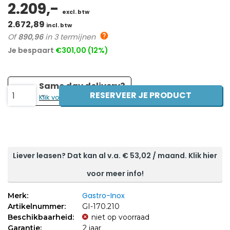
2.209,-
excl. btw
2.672,89
incl. btw
Of
890,96
in 3 termijnen
Je bespaart
€301,00 (12%)
Same day delivery?
RESERVEER JE PRODUCT
1
Klik voor de prijs!
Liever leasen? Dat kan al v.a. €
53,02
/ maand. Klik hier
voor meer info!
Gastro-Inox
Merk:
Artikelnummer:
GI-170.210
Beschikbaarheid:
niet op voorraad
Garantie:
2 jaar