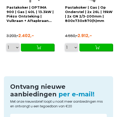
Pastakoker | OPTIMA
Pastakoker | Gas | Op
900 | Gas | 40L | 13.3kW |
Onderstel | 2x 26L | 19kW
Piëzo Ontsteking |
| 2x GN 2/3-200mm |
Vulkraan + Aftapkraan...
800x730x870(h)mm
2.402,-
2.912,-
3.203,-
4.550,-
Ontvang nieuwe
aanbiedingen
per e-mail!
Met onze nieuwsbrief loopt u nooit meer aanbiedingen mis
en ontvangt u een tegoedbon van €20