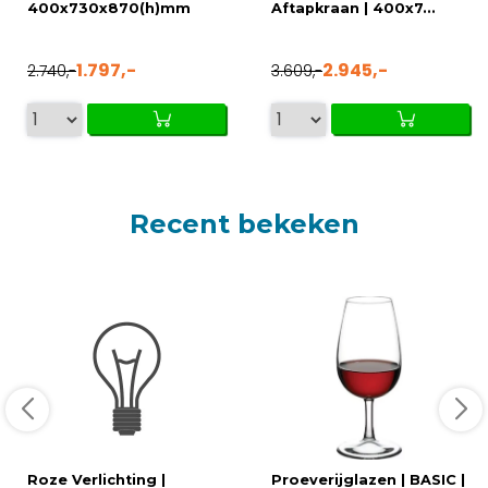
400x730x870(h)mm
Aftapkraan | 400x7...
1.797,-
2.945,-
2.740,-
3.609,-
Recent bekeken
Roze Verlichting |
Proeverijglazen | BASIC |