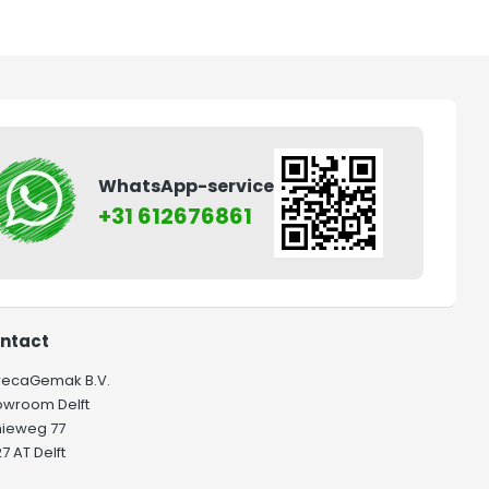
WhatsApp-service
+31 612676861
ntact
recaGemak B.V.
owroom Delft
hieweg 77
7 AT Delft