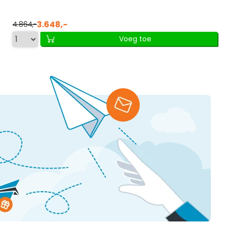
3.648,-
4.864,-
Voeg toe