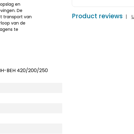
 opslag en
evingen. De
Product reviews
|
U
t transport van
rloop van de
wagens te
NH-BEH 420/200/250