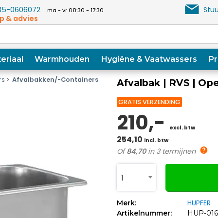
5-0606072
Stuu
ma - vr 08:30 - 17:30
p & advies
eriaal
Warmhouden
Hygiëne & Vaatwassers
Pr
rs
Afvalbakken/-Containers
Afvalbak | RVS | O
GRATIS VERZENDING
210,-
excl. btw
254,10
incl. btw
Of
84,70
in 3 termijnen
1
HUPFER
Merk:
Artikelnummer:
HUP-016