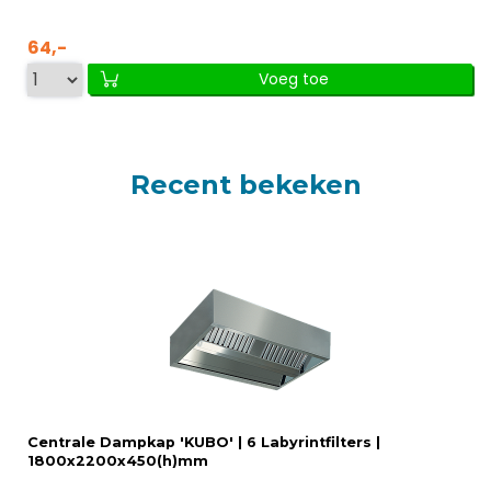
64,-
Voeg toe
Recent bekeken
Centrale Dampkap 'KUBO' | 6 Labyrintfilters |
1800x2200x450(h)mm