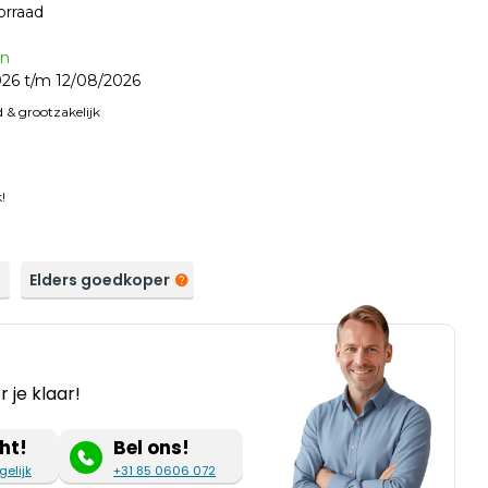
orraad
en
26 t/m 12/08/2026
 & grootzakelijk
!
a
Elders goedkoper
 je klaar!
ht!
Bel ons!
gelijk
+31 85 0606 072