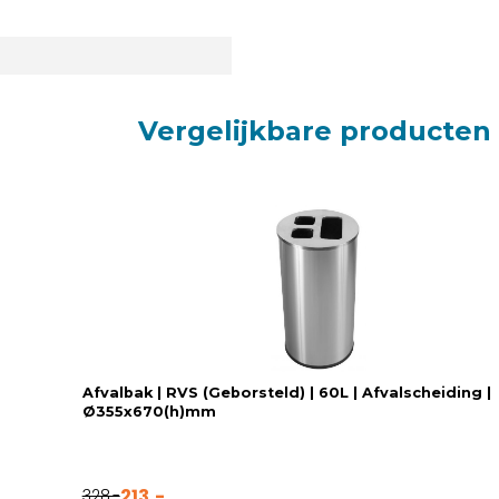
Vergelijkbare producten
Afvalbak | RVS (Geborsteld) | 60L | Afvalscheiding |
Ø355x670(h)mm
213,-
328,-