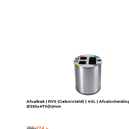
Afvalbak | RVS (Geborsteld) | 40L | Afvalscheiding
Ø355x470(h)mm
174,-
268,-