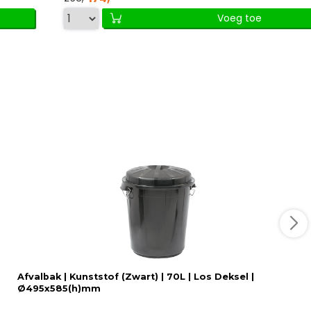
Voeg toe
Afvalbak | Kunststof (Zwart) | 70L | Los Deksel |
Ø495x585(h)mm