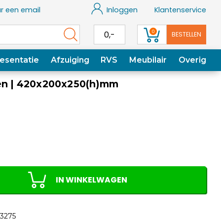
r een email
Inloggen
Klantenservice
0
0,-
BESTELLEN
esentatie
Afzuiging
RVS
Meubilair
Overig
pen | 420x200x250(h)mm
IN WINKELWAGEN
3275