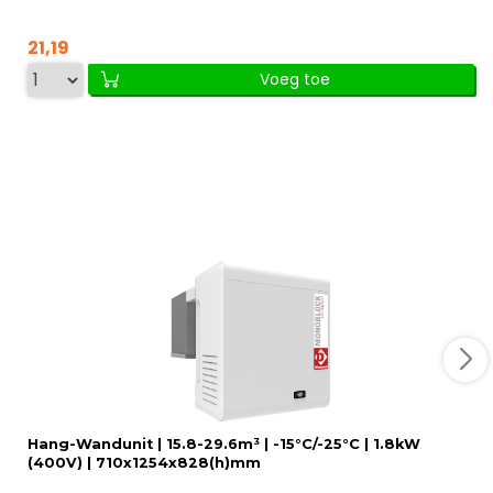
21,19
Voeg toe
Hang-Wandunit | 15.8-29.6m³ | -15°C/-25°C | 1.8kW
(400V) | 710x1254x828(h)mm