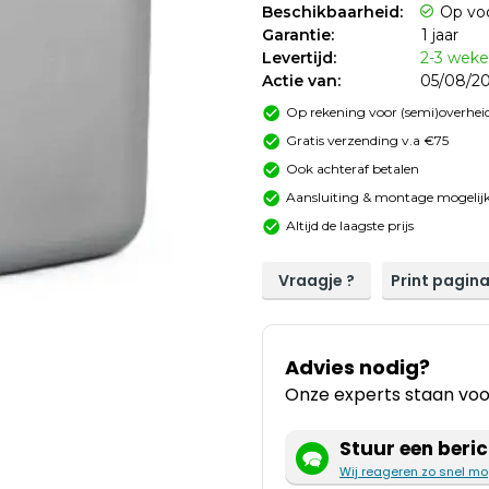
Beschikbaarheid:
Op vo
Garantie:
1 jaar
Levertijd:
2-3 wek
Actie van:
05/08/20
Op rekening voor (semi)overheid
Gratis verzending v.a €75
Ook achteraf betalen
Aansluiting & montage mogelijk
Altijd de laagste prijs
Vraagje ?
Print pagin
Advies nodig?
Onze experts staan voor
Stuur een beric
Wij reageren zo snel mo