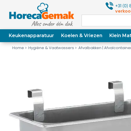
+31
0
8
(
)
verkoo
Keukenapparatuur
Koelen & Vriezen
Klein Mat
Home
Hygiëne & Vaatwassers
Afvalbakken | Afvalcontaine