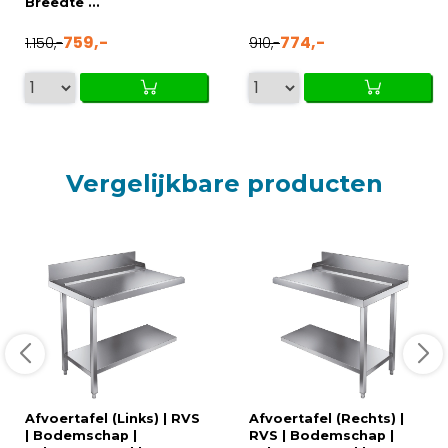
Breedte ...
759,-
774,-
1.150,-
910,-
Vergelijkbare producten
Afvoertafel (Links) | RVS
Afvoertafel (Rechts) |
| Bodemschap |
RVS | Bodemschap |