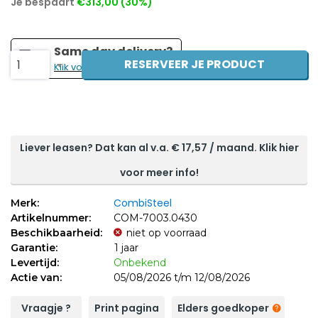
Je bespaart
€313,00 (30%)
Same day delivery?
RESERVEER JE PRODUCT
1
Klik voor de prijs!
Liever leasen? Dat kan al v.a. €
17,57
/ maand. Klik hier
voor meer info!
CombiSteel
Merk:
Artikelnummer:
COM-7003.0430
Beschikbaarheid:
niet op voorraad
Garantie:
1 jaar
Levertijd:
Onbekend
Actie van:
05/08/2026 t/m 12/08/2026
Vraagje ?
Print pagina
Elders goedkoper