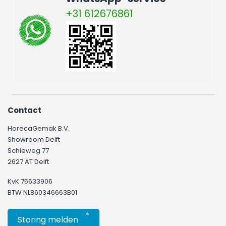
+31 612676861
Contact
HorecaGemak B.V.
Showroom Delft
Schieweg 77
2627 AT Delft
KvK 75633906
BTW NL860346663B01
*
Storing melden