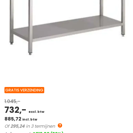
GRATIS VERZENDING
1.045,-
732,-
excl. btw
885,72
incl. btw
Of
295,24
in 3 termijnen