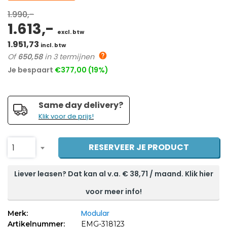
1.990,-
1.613,-
excl. btw
1.951,73
incl. btw
Of
650,58
in 3 termijnen
Je bespaart
€377,00 (19%)
Same day delivery?
Klik voor de prijs!
RESERVEER JE PRODUCT
1
Liever leasen? Dat kan al v.a. €
38,71
/ maand. Klik hier
voor meer info!
Modular
Merk:
Artikelnummer:
EMG-318123