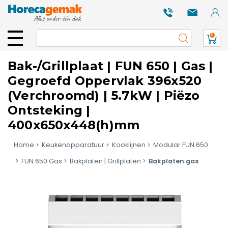
0
Bak-/Grillplaat | FUN 650 | Gas |
Gegroefd Oppervlak 396x520
(Verchroomd) | 5.7kW | Piëzo
Ontsteking |
400x650x448(h)mm
Home
Keukenapparatuur
Kooklijnen
Modular FUN 650
FUN 650 Gas
Bakplaten | Grillplaten
Bakplaten gas