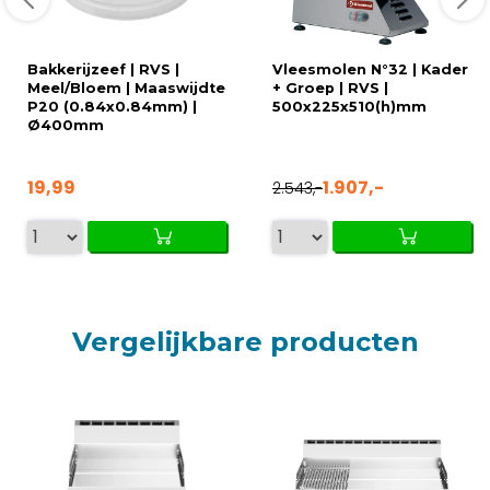
Bakkerijzeef | RVS |
Vleesmolen N°32 | Kader
Meel/Bloem | Maaswijdte
+ Groep | RVS |
P20 (0.84x0.84mm) |
500x225x510(h)mm
Ø400mm
19,99
1.907,-
2.543,-
Vergelijkbare producten