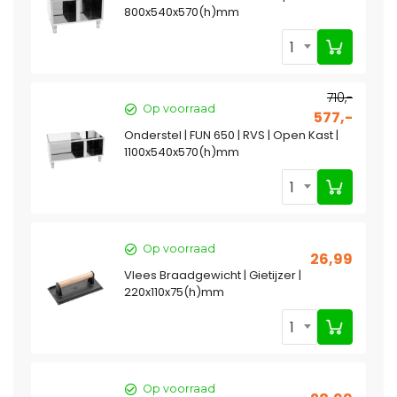
800x540x570(h)mm
1
710,-
Op voorraad
577,-
Onderstel | FUN 650 | RVS | Open Kast |
1100x540x570(h)mm
1
Op voorraad
26,99
Vlees Braadgewicht | Gietijzer |
220x110x75(h)mm
1
Op voorraad