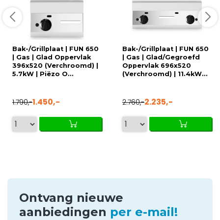
Bak-/Grillplaat | FUN 650
Bak-/Grillplaat | FUN 650
| Gas | Glad Oppervlak
| Gas | Glad/Gegroefd
396x520 (Verchroomd) |
Oppervlak 696x520
5.7kW | Piëzo O...
(Verchroomd) | 11.4kW...
1.450,-
2.235,-
1.790,-
2.760,-
Ontvang nieuwe
aanbiedingen
per e-mail!