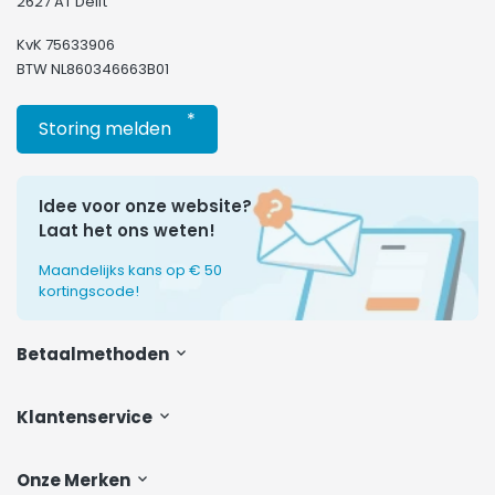
2627 AT Delft
KvK 75633906
BTW NL860346663B01
*
Storing melden
Idee voor onze website?
Laat het ons weten!
Maandelijks kans op € 50
kortingscode!
Betaalmethoden
Klantenservice
Onze Merken