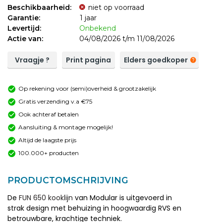
Beschikbaarheid:
niet op voorraad
Garantie:
1 jaar
Levertijd:
Onbekend
Actie van:
04/08/2026 t/m 11/08/2026
Vraagje ?
Print pagina
Elders goedkoper
Op rekening voor (semi)overheid & grootzakelijk
Gratis verzending v.a €75
Ook achteraf betalen
Aansluiting & montage mogelijk!
Altijd de laagste prijs
100.000+ producten
PRODUCTOMSCHRIJVING
De
FUN 650 kooklijn
van Modular is uitgevoerd in
strak design met behuizing in hoogwaardig RVS en
betrouwbare, krachtige techniek.