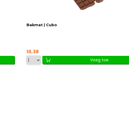
Bakmat | Cubo
10,39
Voeg toe