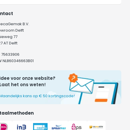
ntact
recaGemak B.V.
owroom Delft
hieweg 77
7 AT Delft
K 75633906
W NL860346663B01
Idee voor onze website?
Laat het ons weten!
Maandelijks kans op € 50 kortingscode!
taalmethoden