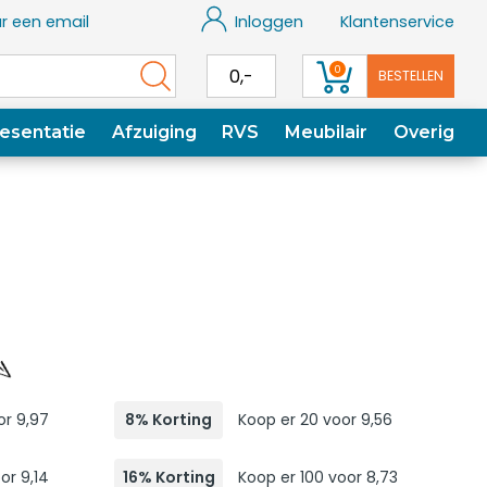
r een email
Inloggen
Klantenservice
0
0,-
BESTELLEN
esentatie
Afzuiging
RVS
Meubilair
Overig
or 9,97
8% Korting
Koop er 20 voor 9,56
or 9,14
16% Korting
Koop er 100 voor 8,73