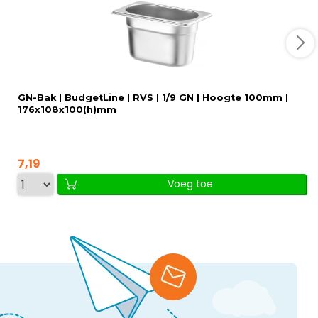
GN-Bak | BudgetLine | RVS | 1/9 GN | Hoogte 100mm |
176x108x100(h)mm
7,19
Voeg toe