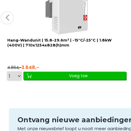
Hang-Wandunit | 15.8-29.6m³ | -15°C/-25°C | 1.8kW
(400V) | 710x1254x828(h)mm
3.648,-
4.864,-
Voeg toe
Ontvang nieuwe aanbieding
Met onze nieuwsbrief loopt u nooit meer aanbiedin