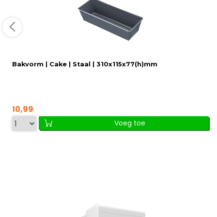
Bakvorm | Cake | Staal | 310x115x77(h)mm
10,99
Voeg toe