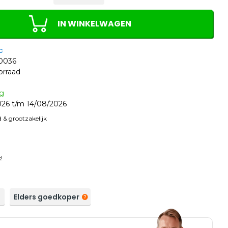
IN WINKELWAGEN
c
0036
orraad
ag
26 t/m 14/08/2026
 & grootzakelijk
!
a
Elders goedkoper