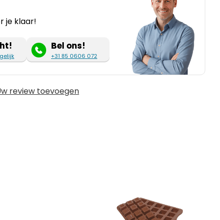
 je klaar!
ht!
Bel ons!
gelijk
+31 85 0606 072
w review toevoegen