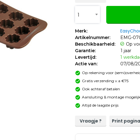
1
EasyCho
Merk:
Artikelnummer:
EMG-07
Beschikbaarheid:
Op vo
Garantie:
1 jaar
Levertijd:
1 werkd
Actie van:
07/08/20
Op rekening voor (semi)overheid
Gratis verzending v.a €75
Ook achteraf betalen
Aansluiting & montage mogelijk
Altijd de laagste prijs
Vraagje ?
Print pagin