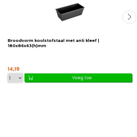
Broodvorm koolstofstaal met anti kleef |
180x86x63(h)mm
14,19
Voeg toe