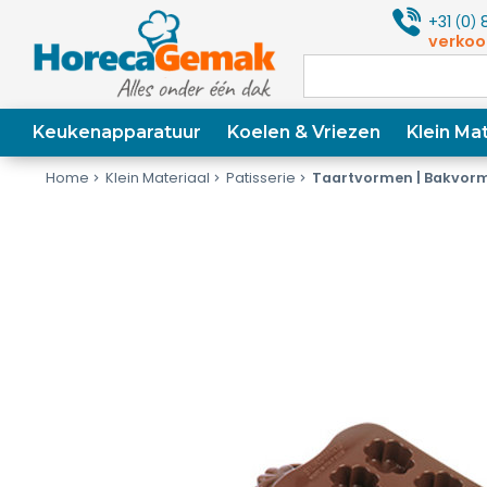
+31
0
8
(
)
verkoo
Keukenapparatuur
Koelen & Vriezen
Klein Mat
Home
Klein Materiaal
Patisserie
Taartvormen | Bakvor