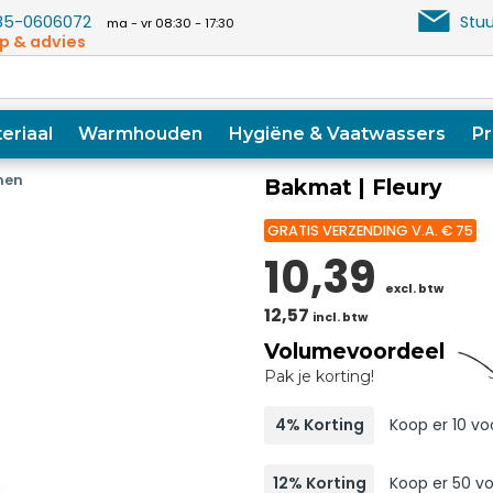
5-0606072
Stuu
ma - vr 08:30 - 17:30
p & advies
eriaal
Warmhouden
Hygiëne & Vaatwassers
Pr
men
Bakmat | Fleury
GRATIS VERZENDING V.A. € 75
10,39
excl. btw
12,57
incl. btw
Volumevoordeel
Pak je korting!
4% Korting
Koop er 10 vo
12% Korting
Koop er 50 vo