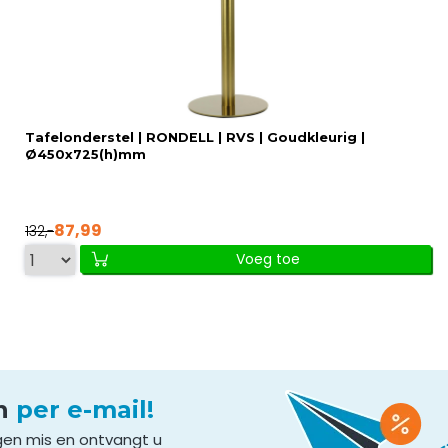
Tafelonderstel | RONDELL | RVS | Goudkleurig |
Ø450x725(h)mm
87,99
132,-
Voeg toe
en
per e-mail!
gen mis en ontvangt u