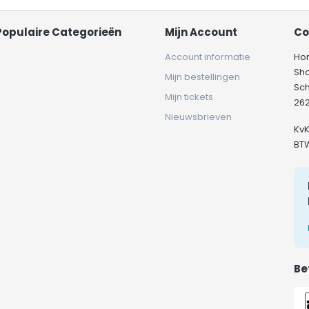
Populaire Categorieën
Mijn Account
Co
Account informatie
Ho
Sh
Mijn bestellingen
Sc
Mijn tickets
262
Nieuwsbrieven
Kv
BT
Be