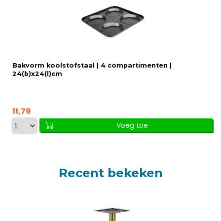
Bakvorm koolstofstaal | 4 compartimenten |
24(b)x24(l)cm
11,79
Voeg toe
Recent bekeken