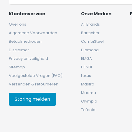
Klantenservice
Onze Merken
Over ons
All Brands
Algemene Voorwaarden
Bartscher
Betaalmethoden
CombiSteel
Disclaimer
Diamond
Privacy en veiligheid
EMGA
Sitemap
HENDI
Veelgestelde Vragen (FAQ)
Luxus
Verzenden & retourneren
Mastro
Maxima
Storing melden
Olympia
Tefcold