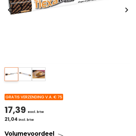
GRATIS VERZENDING V.A. € 75
17,39
excl. btw
21,04
incl. btw
Volumevoordeel