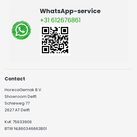
WhatsApp-service
+31 612676861
Contact
HorecaGemak B.V.
Showroom Delft
Schieweg 77
2627 AT Delft
KvK 75633906
BTW NL860346663B01