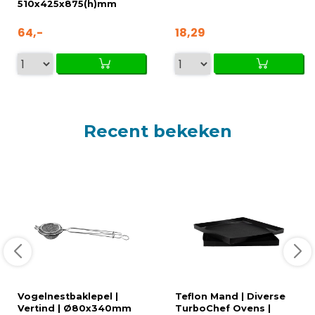
510x425x875(h)mm
64,-
18,29
Recent bekeken
Vogelnestbaklepel |
Teflon Mand | Diverse
Vertind | Ø80x340mm
TurboChef Ovens |