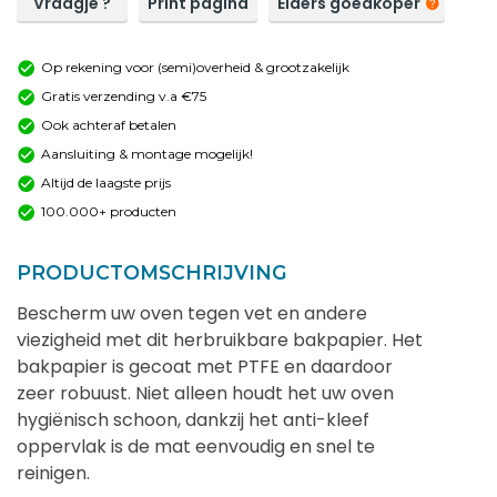
Vraagje ?
Print pagina
Elders goedkoper
Op rekening voor (semi)overheid & grootzakelijk
Gratis verzending v.a €75
Ook achteraf betalen
Aansluiting & montage mogelijk!
Altijd de laagste prijs
100.000+ producten
PRODUCTOMSCHRIJVING
Bescherm uw oven tegen vet en andere
viezigheid met dit herbruikbare bakpapier. Het
bakpapier is gecoat met PTFE en daardoor
zeer robuust. Niet alleen houdt het uw oven
hygiënisch schoon, dankzij het anti-kleef
oppervlak is de mat eenvoudig en snel te
reinigen.