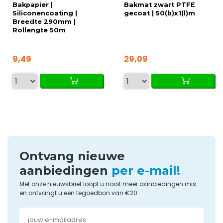
Bakpapier |
Bakmat zwart PTFE
Siliconencoating |
gecoat | 50(b)x1(l)m
Breedte 290mm |
Rollengte 50m
9,49
29,09
Ontvang nieuwe
aanbiedingen
per e-mail!
Met onze nieuwsbrief loopt u nooit meer aanbiedingen mis
en ontvangt u een tegoedbon van €20