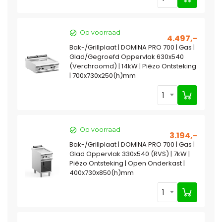
Op voorraad
4.497,-
Bak-/Grillplaat | DOMINA PRO 700 | Gas |
Glad/Gegroefd Oppervlak 630x540
(Verchroomd) | 14kW | Piëzo Ontsteking
| 700x730x250(h)mm
1
Op voorraad
3.194,-
Bak-/Grillplaat | DOMINA PRO 700 | Gas |
Glad Oppervlak 330x540 (RVS) | 7kW |
Piëzo Ontsteking | Open Onderkast |
400x730x850(h)mm
1