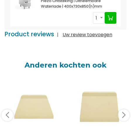
Piëzo Ontsteking | Uitneembare
Waterlade | 400x730x850(h)mm
1
Product reviews
|
Uw review toevoegen
Anderen kochten ook