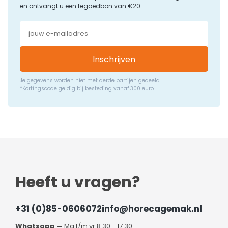
en ontvangt u een tegoedbon van €20
Inschrijven
Je gegevens worden niet met derde partijen gedeeld
*Kortingscode geldig bij besteding vanaf 300 euro
Heeft u vragen?
+31 (0)85-0606072
info@horecagemak.nl
Whatsapp —
Ma t/m vr 8.30 - 17.30