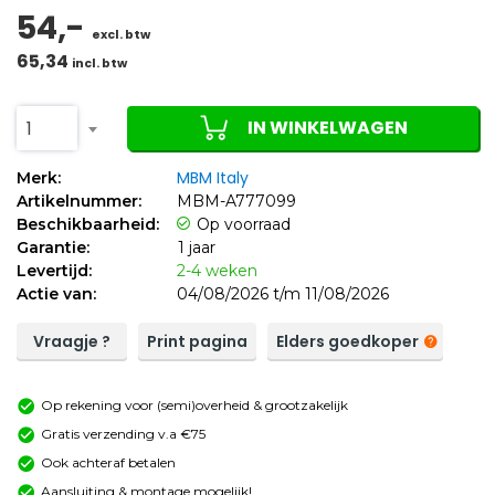
54,-
excl. btw
65,34
incl. btw
IN WINKELWAGEN
1
MBM Italy
Merk:
Artikelnummer:
MBM-A777099
Beschikbaarheid:
Op voorraad
Garantie:
1 jaar
Levertijd:
2-4 weken
Actie van:
04/08/2026 t/m 11/08/2026
Vraagje ?
Print pagina
Elders goedkoper
Op rekening voor (semi)overheid & grootzakelijk
Gratis verzending v.a €75
Ook achteraf betalen
Aansluiting & montage mogelijk!