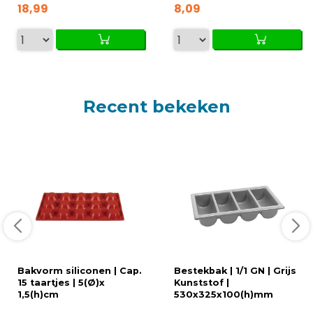
18,99
8,09
Recent bekeken
Bakvorm siliconen | Cap.
Bestekbak | 1/1 GN | Grijs
15 taartjes | 5(Ø)x
Kunststof |
1,5(h)cm
530x325x100(h)mm