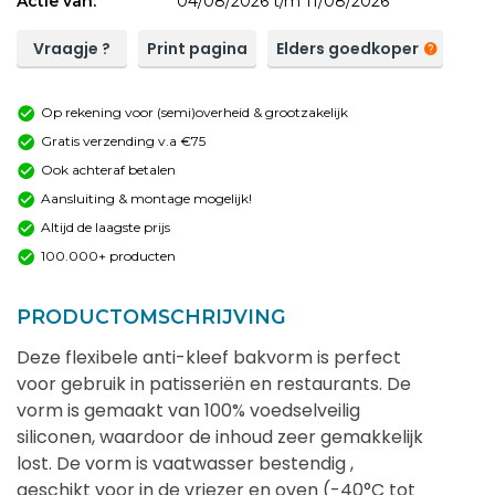
Actie van:
04/08/2026 t/m 11/08/2026
Vraagje ?
Print pagina
Elders goedkoper
Op rekening voor (semi)overheid & grootzakelijk
Gratis verzending v.a €75
Ook achteraf betalen
Aansluiting & montage mogelijk!
Altijd de laagste prijs
100.000+ producten
PRODUCTOMSCHRIJVING
Deze flexibele anti-kleef bakvorm is perfect
voor gebruik in patisseriën en restaurants. De
vorm is gemaakt van 100% voedselveilig
siliconen, waardoor de inhoud zeer gemakkelijk
lost. De vorm is vaatwasser bestendig ,
geschikt voor in de vriezer en oven (-40°C tot