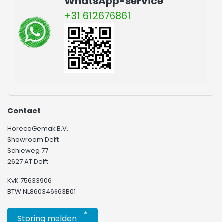
WhatsApp-service
+31 612676861
Contact
HorecaGemak B.V.
Showroom Delft
Schieweg 77
2627 AT Delft
KvK 75633906
BTW NL860346663B01
*
Storing melden