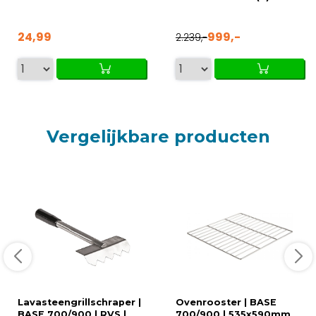
24,99
999,-
2.239,-
Vergelijkbare producten
Lavasteengrillschraper |
Ovenrooster | BASE
BASE 700/900 | RVS |
700/900 | 535x590mm