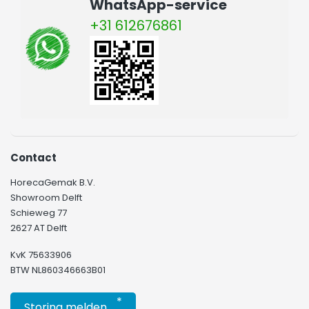
WhatsApp-service
+31 612676861
Contact
HorecaGemak B.V.
Showroom Delft
Schieweg 77
2627 AT Delft
KvK 75633906
BTW NL860346663B01
*
Storing melden