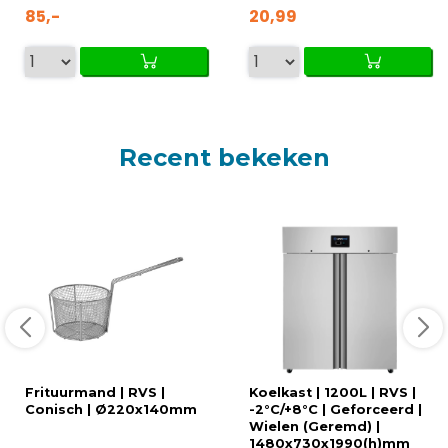
85,-
20,99
Recent bekeken
Frituurmand | RVS |
Koelkast | 1200L | RVS |
Conisch | Ø220x140mm
-2°C/+8°C | Geforceerd |
Wielen (Geremd) |
1480x730x1990(h)mm