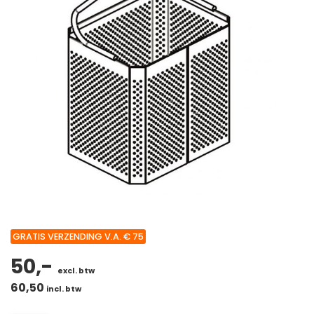
GRATIS VERZENDING V.A. € 75
50,-
excl. btw
60,50
incl. btw