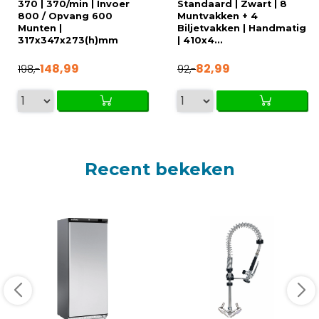
370 | 370/min | Invoer
Standaard | Zwart | 8
800 / Opvang 600
Muntvakken + 4
Munten |
Biljetvakken | Handmatig
317x347x273(h)mm
| 410x4...
148,99
82,99
198,-
92,-
Recent bekeken