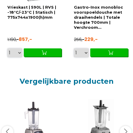
Vrieskast | 590L | RVS |
Gastro-Inox monobloc
-18°C/-23°C | Statisch |
voorspoeldouche met
775x744x1900(h)mm
draaihendels | Totale
hoogte 700mm |
Verchroom...
857,-
229,-
1.190,-
256,-
Vergelijkbare producten