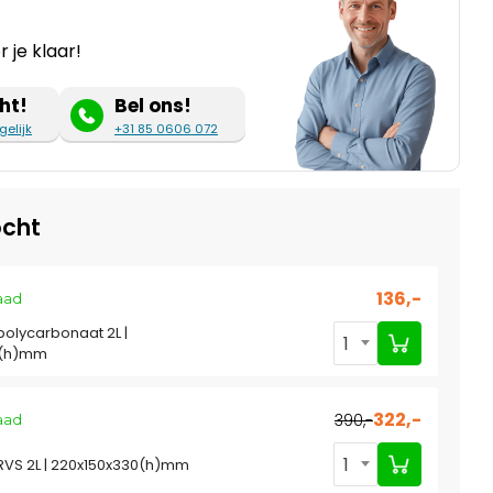
 je klaar!
ht!
Bel ons!
gelijk
+31 85 0606 072
cht
136,-
aad
olycarbonaat 2L |
1
0(h)mm
322,-
390,-
aad
1
VS 2L | 220x150x330(h)mm