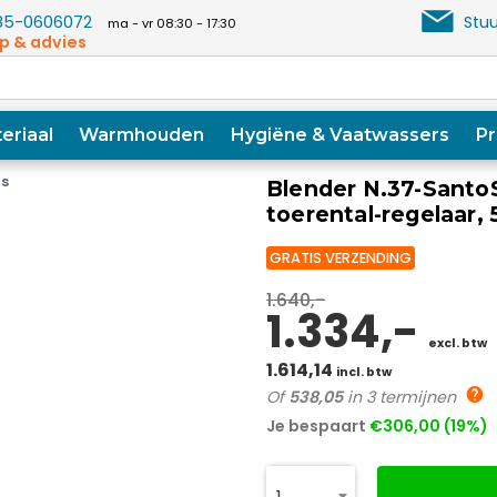
5-0606072
Stuu
ma - vr 08:30 - 17:30
p & advies
eriaal
Warmhouden
Hygiëne & Vaatwassers
Pr
rs
Blender N.37-SantoS
toerental-regelaar,
GRATIS VERZENDING
1.640,-
1.334,-
excl. btw
1.614,14
incl. btw
Of
538,05
in 3 termijnen
Je bespaart
€306,00 (19%)