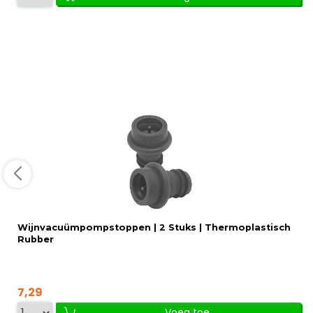
Wijnvacuümpompstoppen | 2 Stuks | Thermoplastisch
Rubber
7,29
Voeg toe