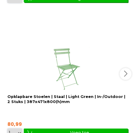
Opklapbare Stoelen | Staal | Light Green | In-/Outdoor |
2 Stuks | 387x471x800(h)mm
80,99
Voeg toe