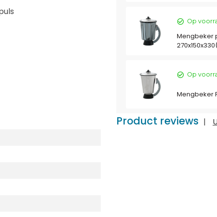
puls
Op voorr
Mengbeker p
270x150x33
Op voorr
Mengbeker R
Product reviews
|
U