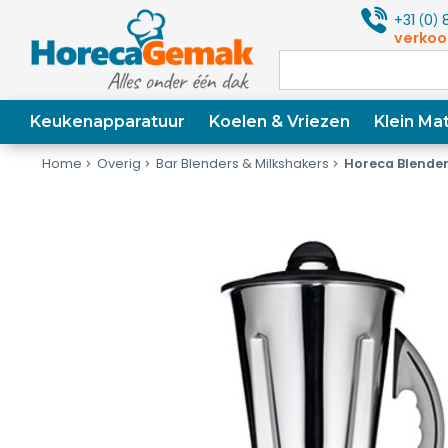
+31
0
8
(
)
verkoo
Keukenapparatuur
Koelen & Vriezen
Klein Mat
Home
Overig
Bar Blenders & Milkshakers
Horeca Blende