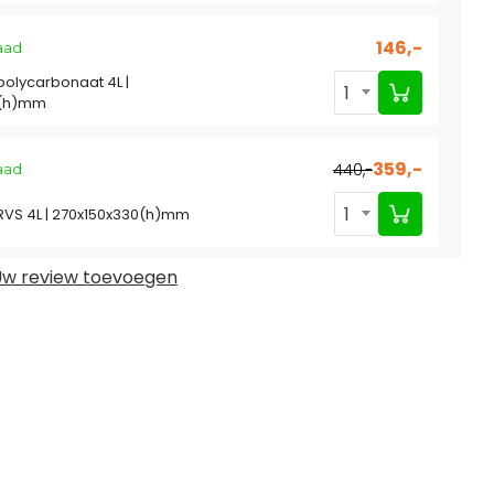
146,-
aad
olycarbonaat 4L |
1
0(h)mm
359,-
440,-
aad
1
VS 4L | 270x150x330(h)mm
w review toevoegen