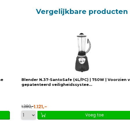
Vergelijkbare producten
he
Blender N.37-SantoSafe (4L/PC) | 750W | Voorzien 
gepatenteerd veiligheidssystee...
1.121,-
1.380,-
Voeg toe