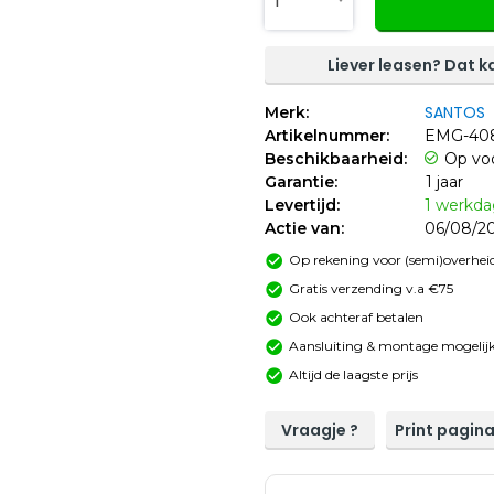
1
Liever leasen? Dat ka
SANTOS
Merk:
Artikelnummer:
EMG-40
Beschikbaarheid:
Op vo
Garantie:
1 jaar
Levertijd:
1 werkd
Actie van:
06/08/20
Op rekening voor (semi)overheid
Gratis verzending v.a €75
Ook achteraf betalen
Aansluiting & montage mogelijk
Altijd de laagste prijs
Vraagje ?
Print pagin