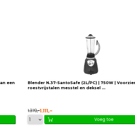
van een
Blender N.37-SantoSafe (2L/PC) | 750W | Voorzie
roestvrijstalen messtel en deksel ...
1.111,-
1.370,-
Voeg toe