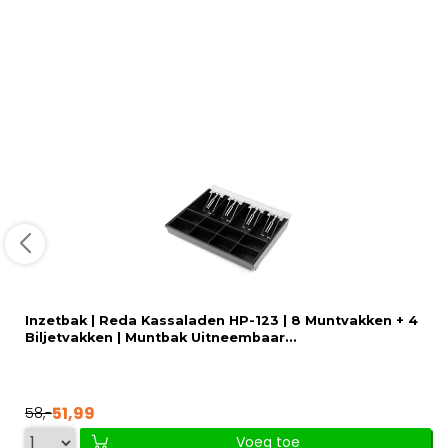
Inzetbak | Reda Kassaladen HP-123 | 8 Muntvakken + 4
Biljetvakken | Muntbak Uitneembaar...
51,99
58,-
Voeg toe