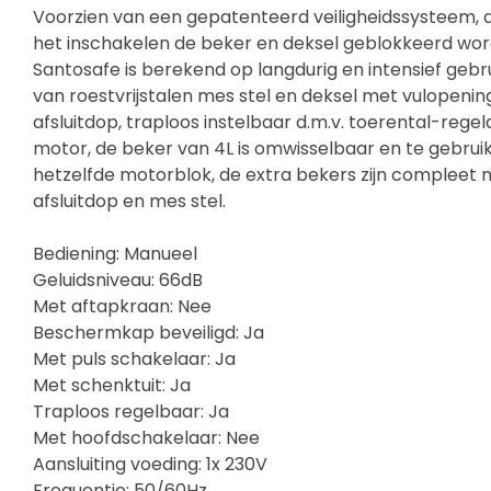
Voorzien van een gepatenteerd veiligheidssysteem, d
het inschakelen de beker en deksel geblokkeerd wor
Santosafe is berekend op langdurig en intensief gebru
van roestvrijstalen mes stel en deksel met vulopenin
afsluitdop, traploos instelbaar d.m.v. toerental-regel
motor, de beker van 4L is omwisselbaar en te gebrui
hetzelfde motorblok, de extra bekers zijn compleet
afsluitdop en mes stel.
Bediening: Manueel
Geluidsniveau: 66dB
Met aftapkraan: Nee
Beschermkap beveiligd: Ja
Met puls schakelaar: Ja
Met schenktuit: Ja
Traploos regelbaar: Ja
Met hoofdschakelaar: Nee
Aansluiting voeding: 1x 230V
Frequentie: 50/60Hz