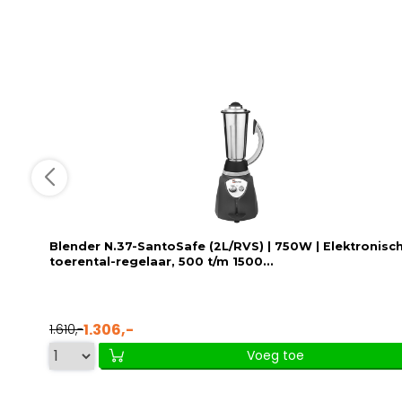
Blender N.37-SantoSafe (2L/RVS) | 750W | Elektronisc
toerental-regelaar, 500 t/m 1500...
1.306,-
1.610,-
Voeg toe