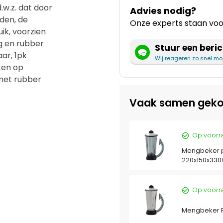
.w.z. dat door
Advies nodig?
den, de
Onze experts staan voor
ik, voorzien
g en rubber
Stuur een beric
aar, 1pk
Wij reageren zo snel mo
ken op
 met rubber
Vaak samen geko
Op voorr
Mengbeker p
220x150x33
Op voorr
Mengbeker R