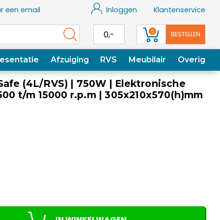
r een email
Inloggen
Klantenservice
0
0,-
BESTELLEN
esentatie
Afzuiging
RVS
Meubilair
Overig
afe (4L/RVS) | 750W | Elektronische
 500 t/m 15000 r.p.m | 305x210x570(h)mm
IN WINKELWAGEN