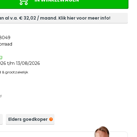
n al v.a. €
32,02
/ maand. Klik hier voor meer info!
8049
orraad
ag
26 t/m 13/08/2026
 & grootzakelijk
!
a
Elders goedkoper