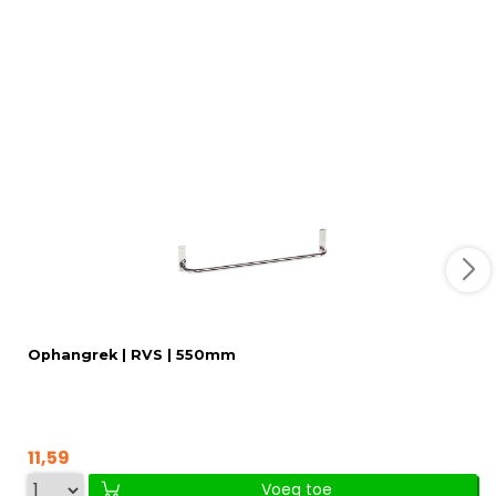
Ophangrek | RVS | 550mm
11,59
Voeg toe