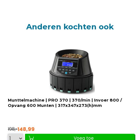
Anderen kochten ook
Munttelmachine | PRO 370 | 370/min | Invoer 800 /
Opvang 600 Munten | 317x347x273(h)mm
148,99
198,-
Voeg toe