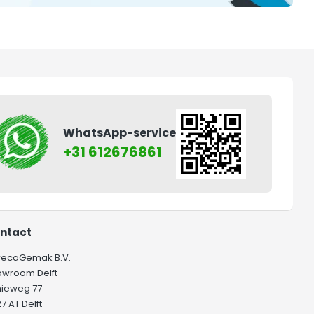
WhatsApp-service
+31 612676861
ntact
recaGemak B.V.
owroom Delft
hieweg 77
7 AT Delft