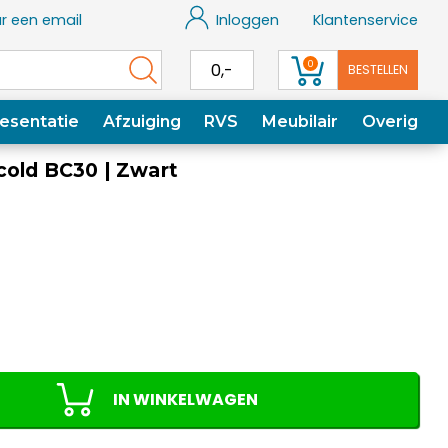
r een email
Inloggen
Klantenservice
0
0,-
BESTELLEN
esentatie
Afzuiging
RVS
Meubilair
Overig
cold BC30 | Zwart
IN WINKELWAGEN