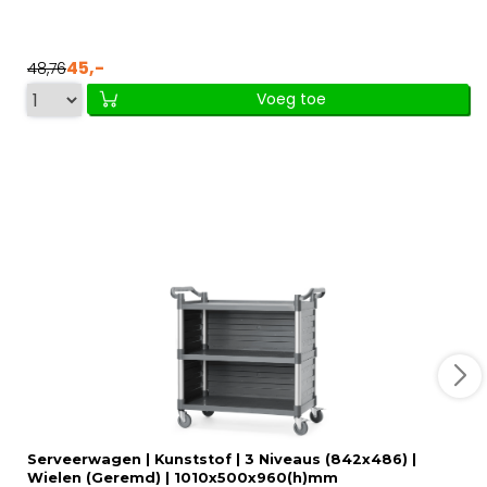
45,-
48,76
Voeg toe
Serveerwagen | Kunststof | 3 Niveaus (842x486) |
Wielen (Geremd) | 1010x500x960(h)mm