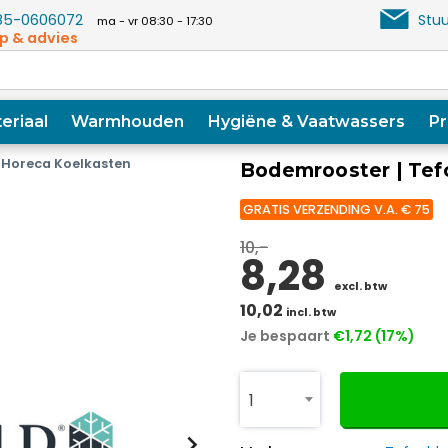
5-0606072
Stuu
ma - vr 08:30 - 17:30
p & advies
eriaal
Warmhouden
Hygiëne & Vaatwassers
Pr
Horeca Koelkasten
Bodemrooster | Tef
GRATIS VERZENDING V.A. € 75
10,-
8,28
excl. btw
10,02
incl. btw
Je bespaart
€1,72 (17%)
1