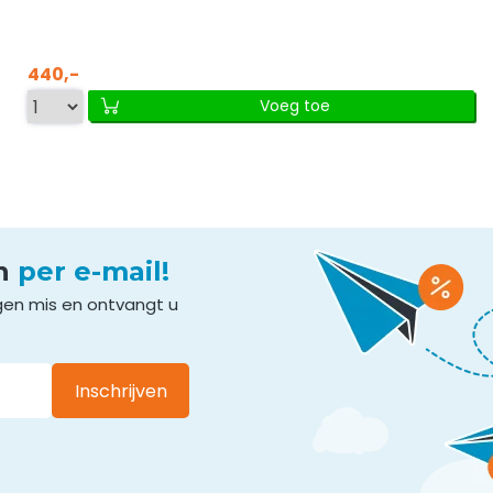
440,-
Voeg toe
en
per e-mail!
gen mis en ontvangt u
Inschrijven