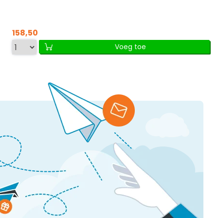
158,50
Voeg toe