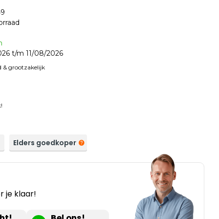
49
orraad
n
26 t/m 11/08/2026
 & grootzakelijk
!
a
Elders goedkoper
 je klaar!
ht!
Bel ons!