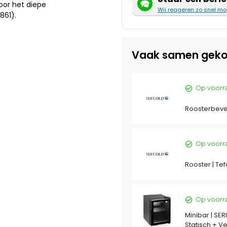
oor het diepe
Wij reageren zo snel mo
861).
Vaak samen geko
Op voorr
Roosterbeves
Op voorr
Rooster | Te
Op voorr
Minibar | SER
Statisch + V