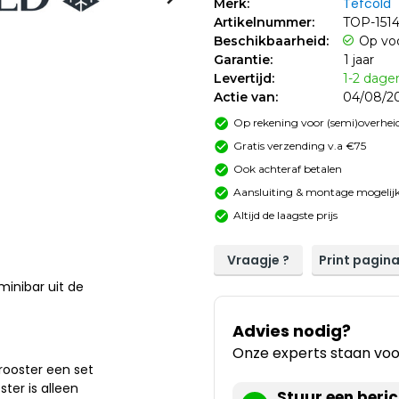
Tefcold
Merk:
Artikelnummer:
TOP-151
Beschikbaarheid:
Op vo
Garantie:
1 jaar
Levertijd:
1-2 dage
Actie van:
04/08/20
Op rekening voor (semi)overheid
Gratis verzending v.a €75
Ook achteraf betalen
Aansluiting & montage mogelijk
Altijd de laagste prijs
Vraagje ?
Print pagin
minibar uit de
Advies nodig?
Onze experts staan voor
 rooster een set
ter is alleen
Stuur een beric