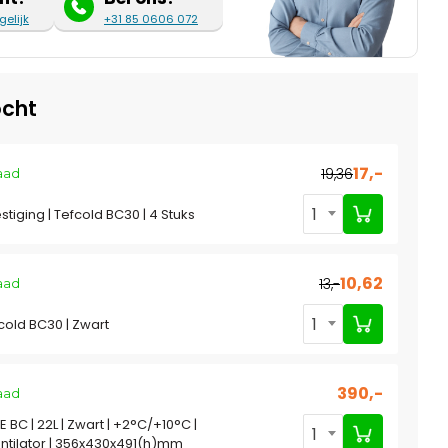
gelijk
+31 85 0606 072
cht
17,-
19,36
aad
1
tiging | Tefcold BC30 | 4 Stuks
10,62
13,-
aad
1
fcold BC30 | Zwart
390,-
aad
IE BC | 22L | Zwart | +2°C/+10°C |
1
entilator | 356x430x491(h)mm