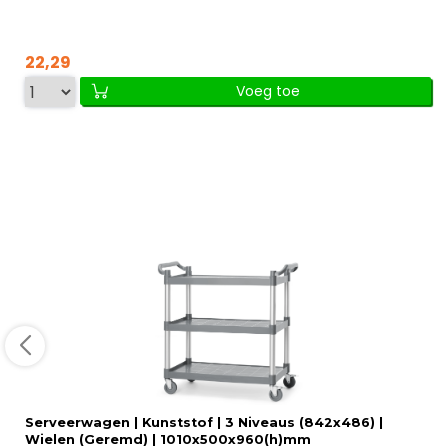
22,29
Voeg toe
Serveerwagen | Kunststof | 3 Niveaus (842x486) |
Wielen (Geremd) | 1010x500x960(h)mm