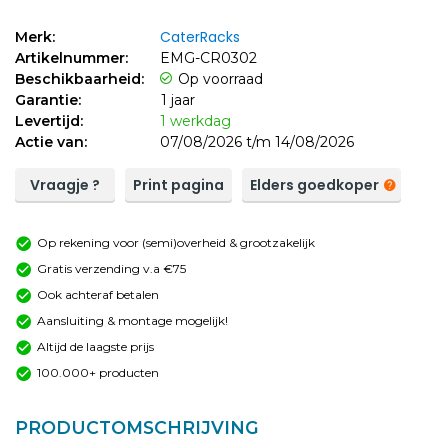
CaterRacks
Merk:
Artikelnummer:
EMG-CR0302
Beschikbaarheid:
Op voorraad
Garantie:
1 jaar
Levertijd:
1 werkdag
Actie van:
07/08/2026 t/m 14/08/2026
Vraagje ?
Print pagina
Elders goedkoper
Op rekening voor (semi)overheid & grootzakelijk
Gratis verzending v.a €75
Ook achteraf betalen
Aansluiting & montage mogelijk!
Altijd de laagste prijs
100.000+ producten
PRODUCTOMSCHRIJVING