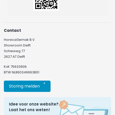
Contact
HorecaGemak B.V.
Showroom Delft
Schieweg 77
2627 AT Delft
KvK 75633906
BTW NL860346663B01
*
Storing melden
Idee voor onze website?
Laat het ons weten!