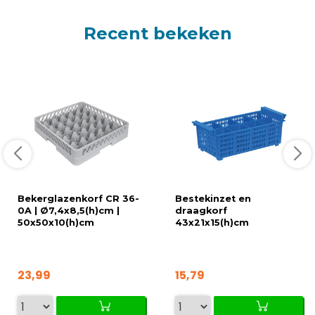
Recent bekeken
Bekerglazenkorf CR 36-
Bestekinzet en
0A | Ø7,4x8,5(h)cm |
draagkorf
50x50x10(h)cm
43x21x15(h)cm
23,99
15,79