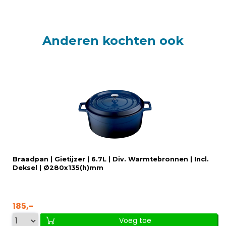
Anderen kochten ook
Braadpan | Gietijzer | 6.7L | Div. Warmtebronnen | Incl.
Deksel | Ø280x135(h)mm
185,-
Voeg toe