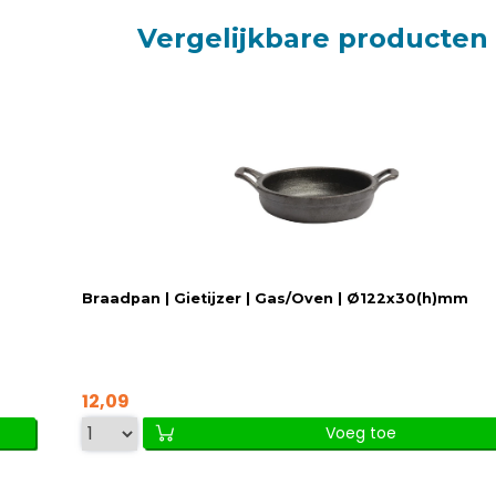
Vergelijkbare producten
Braadpan | Gietijzer | Gas/Oven | Ø122x30(h)mm
12,09
Voeg toe