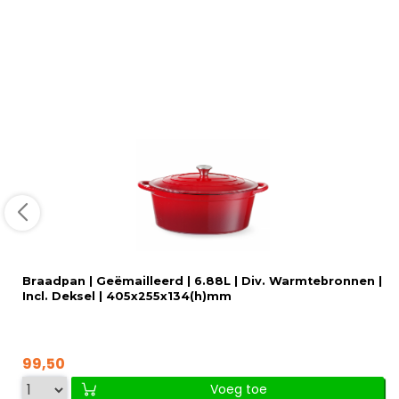
Braadpan | Geëmailleerd | 6.88L | Div. Warmtebronnen |
Incl. Deksel | 405x255x134(h)mm
99,50
Voeg toe