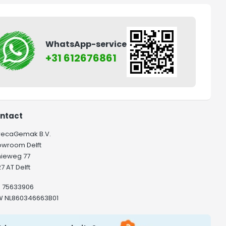
WhatsApp-service
+31 612676861
ntact
recaGemak B.V.
owroom Delft
hieweg 77
7 AT Delft
K 75633906
W NL860346663B01