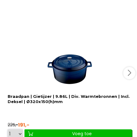
Braadpan | Gietijzer | 9.86L | Div. Warmtebronnen | Incl.
Deksel | Ø320x150(h)mm
191,-
225,-
Voeg toe