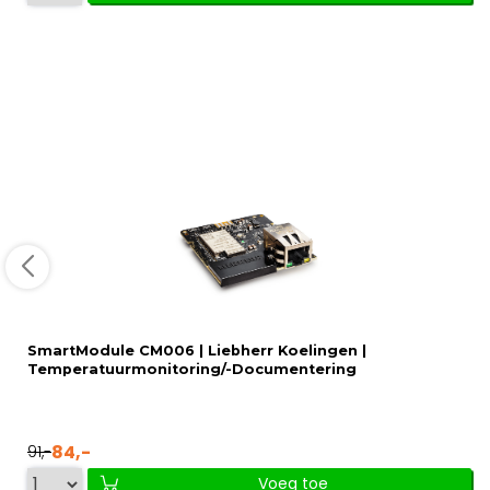
SmartModule CM006 | Liebherr Koelingen |
Temperatuurmonitoring/-Documentering
84,-
91,-
Voeg toe