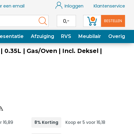
r een email
Inloggen
Klantenservice
0
0,-
BESTELLEN
esentatie
Afzuiging
RVS
Meubilair
Overig
| 0.35L | Gas/Oven | Incl. Deksel |
r 16,89
8% Korting
Koop er 5 voor 16,18