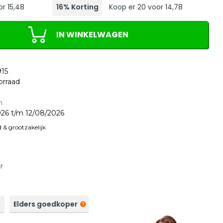
or 15,48
16% Korting
Koop er 20 voor 14,78
IN WINKELWAGEN
15
orraad
n
26 t/m 12/08/2026
 & grootzakelijk
!
a
Elders goedkoper