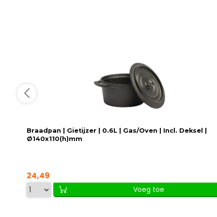
Braadpan | Gietijzer | 0.6L | Gas/Oven | Incl. Deksel |
Ø140x110(h)mm
24,49
Voeg toe