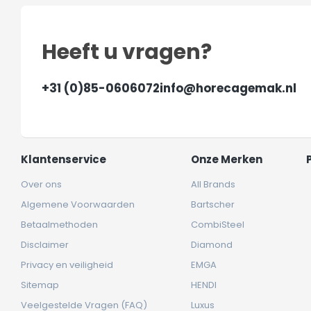
Heeft u vragen?
+31 (0)85-0606072
info@horecagemak.nl
Klantenservice
Onze Merken
Over ons
All Brands
Algemene Voorwaarden
Bartscher
Betaalmethoden
CombiSteel
Disclaimer
Diamond
Privacy en veiligheid
EMGA
Sitemap
HENDI
Veelgestelde Vragen (FAQ)
Luxus