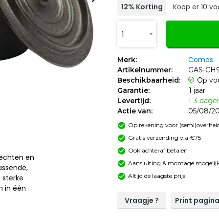
12% Korting
Koop er 10 vo
1
Comas
Merk:
Artikelnummer:
GAS-CH9
Beschikbaarheid:
Op vo
Garantie:
1 jaar
Levertijd:
1-3 dage
Actie van:
05/08/20
Op rekening voor (semi)overheid
Gratis verzending v.a €75
Ook achteraf betalen
rechten en
Aansluiting & montage mogelijk
rassende,
Altijd de laagste prijs
t sterke
n in één
Vraagje ?
Print pagin