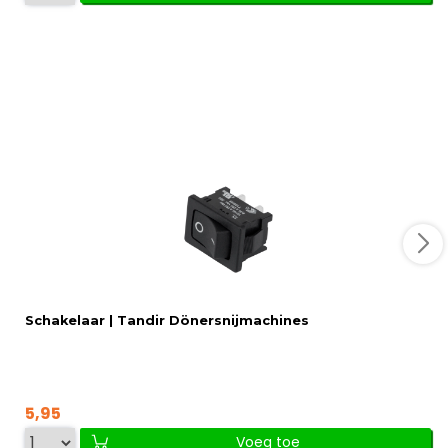
Schakelaar | Tandir Dönersnijmachines
5,95
Voeg toe