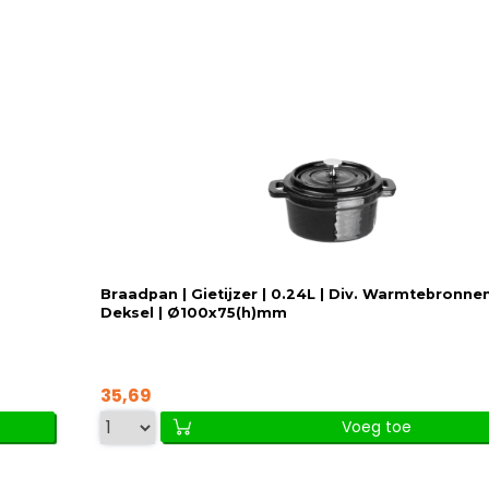
Braadpan | Gietijzer | 0.24L | Div. Warmtebronnen 
Deksel | Ø100x75(h)mm
35,69
Voeg toe