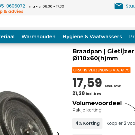
5-0606072
Stuu
ma - vr 08:30 - 17:30
p & advies
eriaal
Warmhouden
Hygiëne & Vaatwassers
Pr
Braadpan | Gietijzer 
Ø110x60(h)mm
GRATIS VERZENDING V.A. € 75
17,59
excl. btw
21,28
incl. btw
Volumevoordeel
Pak je korting!
4% Korting
Koop er 2 voo