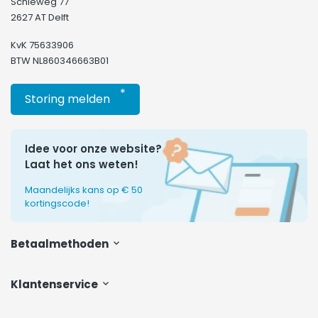
Schieweg 77
2627 AT Delft
KvK 75633906
BTW NL860346663B01
*
Storing melden
Idee voor onze website?
Laat het ons weten!
Maandelijks kans op € 50
kortingscode!
Betaalmethoden
Klantenservice