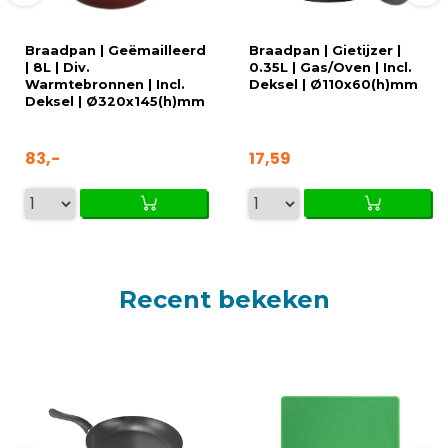
Braadpan | Geëmailleerd
Braadpan | Gietijzer |
| 8L | Div.
0.35L | Gas/Oven | Incl.
Warmtebronnen | Incl.
Deksel | Ø110x60(h)mm
Deksel | Ø320x145(h)mm
83,-
17,59
Recent bekeken