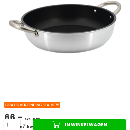
GRATIS VERZENDING V.A. € 75
66,-
excl. btw
IN WINKELWAGEN
1
79,86
incl. btw