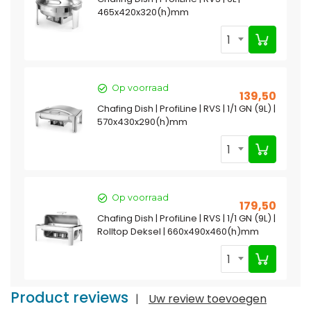
465x420x320(h)mm
1
Op voorraad
139,50
Chafing Dish | ProfiLine | RVS | 1/1 GN (9L) |
570x430x290(h)mm
1
Op voorraad
179,50
Chafing Dish | ProfiLine | RVS | 1/1 GN (9L) |
Rolltop Deksel | 660x490x460(h)mm
1
Product reviews
|
Uw review toevoegen