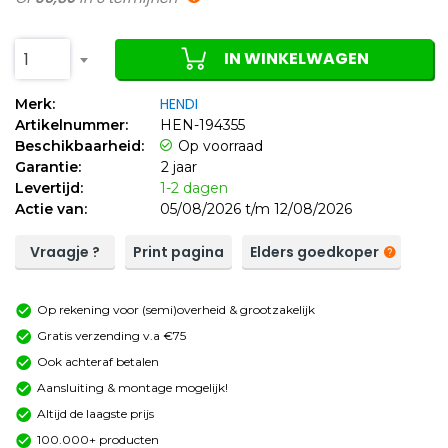
IN WINKELWAGEN
1
HENDI
Merk:
Artikelnummer:
HEN-194355
Beschikbaarheid:
Op voorraad
Garantie:
2 jaar
Levertijd:
1-2 dagen
Actie van:
05/08/2026 t/m 12/08/2026
Vraagje ?
Print pagina
Elders goedkoper
Op rekening voor (semi)overheid & grootzakelijk
Gratis verzending v.a €75
Ook achteraf betalen
Aansluiting & montage mogelijk!
Altijd de laagste prijs
100.000+ producten