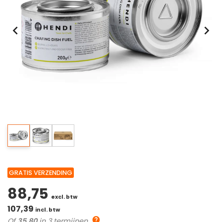
GRATIS VERZENDING
88,75
excl. btw
107,39
incl. btw
Of
35,80
in 3 termijnen