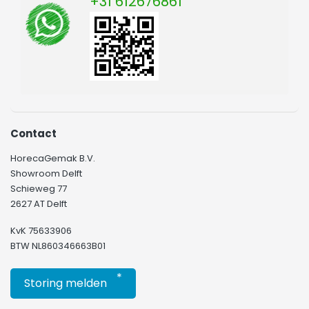
+31 612676861
Contact
HorecaGemak B.V.
Showroom Delft
Schieweg 77
2627 AT Delft
KvK 75633906
BTW NL860346663B01
*
Storing melden