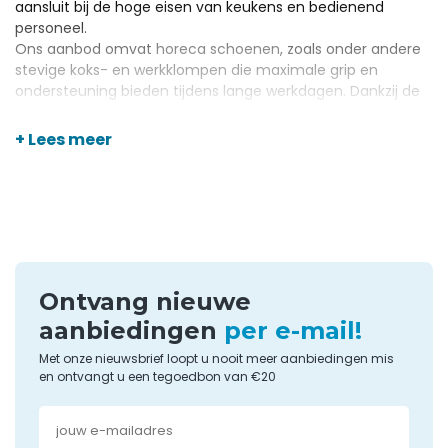
aansluit bij de hoge eisen van keukens en bedienend
personeel.
Ons aanbod omvat
horeca schoenen
, zoals onder andere
stevige koks- en werkklompen die maximale grip en
ondersteuning bieden tijdens lange werkdagen. Dankzij de
duurzame materialen en het praktische ontwerp zijn Crocs
een betrouwbare keuze voor wie veiligheid en comfort in
+ Lees meer
één wil combineren.
Ontvang nieuwe
aanbiedingen
per e-mail!
Met onze nieuwsbrief loopt u nooit meer aanbiedingen mis
en ontvangt u een tegoedbon van €20