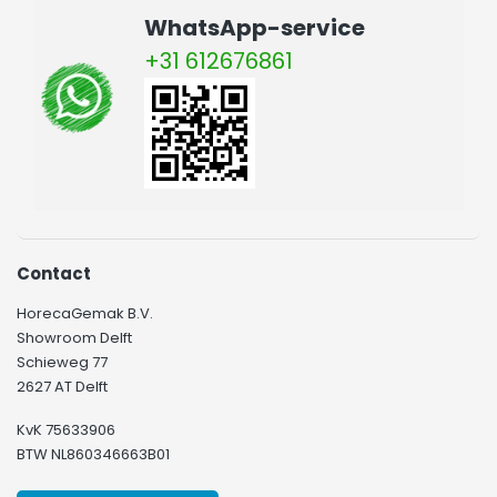
WhatsApp-service
+31 612676861
Contact
HorecaGemak B.V.
Showroom Delft
Schieweg 77
2627 AT Delft
KvK 75633906
BTW NL860346663B01