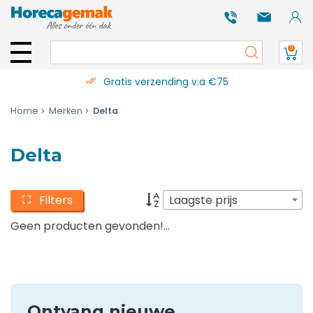
0
Gratis verzending v.a €75
Home
Merken
Delta
Delta
Filters
Laagste prijs
Geen producten gevonden!...
Ontvang nieuwe