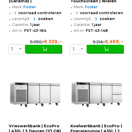
(Geremd) |
Touchscreen | Wielen
•
•
1815x700x865(h)mm
(Geremd) |
Merk:
Foster
Merk:
Foster
1365x700x865(h)mm
•
•
voorraad controleren
voorraad controleren
•
•
Levertijd:
zoeken
Levertijd:
zoeken
•
•
Garantie:
1 jaar
Garantie:
1 jaar
•
•
Art.nr:
FST-43-184
Art.nr:
FST-43-148
5.329,-
5.469,-
6.050,-
6.214,-
1
1
Vrieswerkbank | EcoPro
Koelwerkbank | EcoPro |
| 435L | 3 Deuren (1/1 GN)
Energiezuinig | 435L | 2