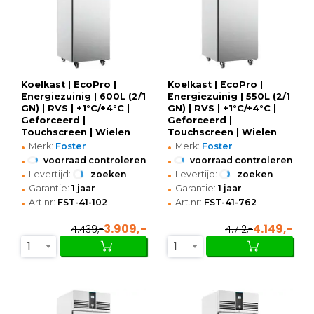
Koelkast | EcoPro |
Koelkast | EcoPro |
Energiezuinig | 600L (2/1
Energiezuinig | 550L (2/1
GN) | RVS | +1°C/+4°C |
GN) | RVS | +1°C/+4°C |
Geforceerd |
Geforceerd |
Touchscreen | Wielen
Touchscreen | Wielen
•
•
(Geremd) |
(Geremd) |
Merk:
Foster
Merk:
Foster
700x855x2080(h)mm
700x855x1955(h)mm
•
•
voorraad controleren
voorraad controleren
•
•
Levertijd:
zoeken
Levertijd:
zoeken
•
•
Garantie:
1 jaar
Garantie:
1 jaar
•
•
Art.nr:
FST-41-102
Art.nr:
FST-41-762
3.909,-
4.149,-
4.439,-
4.712,-
1
1