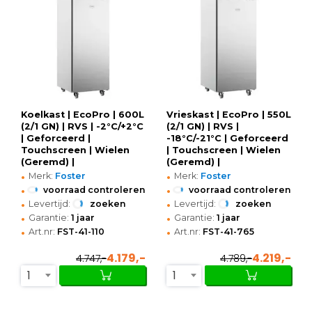
Koelkast | EcoPro | 600L
Vrieskast | EcoPro | 550L
(2/1 GN) | RVS | -2°C/+2°C
(2/1 GN) | RVS |
| Geforceerd |
-18°C/-21°C | Geforceerd
Touchscreen | Wielen
| Touchscreen | Wielen
(Geremd) |
(Geremd) |
•
•
700x855x2080(h)mm
700x855x1955(h)mm
Merk:
Foster
Merk:
Foster
•
•
voorraad controleren
voorraad controleren
•
•
Levertijd:
zoeken
Levertijd:
zoeken
•
•
Garantie:
1 jaar
Garantie:
1 jaar
•
•
Art.nr:
FST-41-110
Art.nr:
FST-41-765
4.179,-
4.219,-
4.747,-
4.789,-
1
1