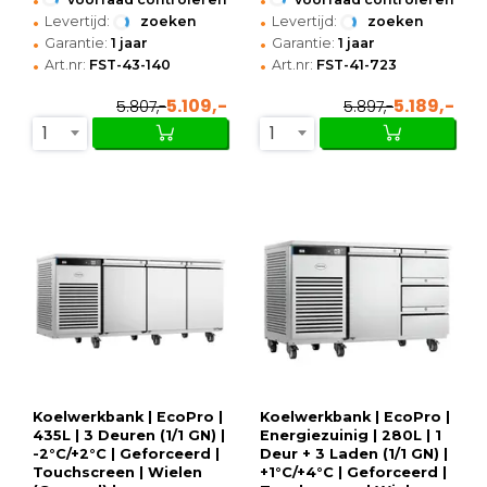
•
•
Levertijd:
zoeken
Levertijd:
zoeken
•
•
Garantie:
1 jaar
Garantie:
1 jaar
•
•
Art.nr:
FST-43-140
Art.nr:
FST-41-723
5.109,-
5.189,-
5.807,-
5.897,-
1
1
Koelwerkbank | EcoPro |
Koelwerkbank | EcoPro |
435L | 3 Deuren (1/1 GN) |
Energiezuinig | 280L | 1
-2°C/+2°C | Geforceerd |
Deur + 3 Laden (1/1 GN) |
Touchscreen | Wielen
+1°C/+4°C | Geforceerd |