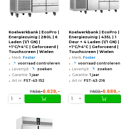
Koelwerkbank | EcoPro |
Koelwerkbank | EcoPro |
Energiezuinig | 280L | 6
Energiezuinig | 435L | 1
Laden (1/1 GN) |
Deur + 4 Laden (1/1 GN) |
+1°C/+4°C | Geforceerd |
+1°C/+4°C | Geforceerd |
Touchscreen | Wielen
Touchscreen | Wielen
•
•
(Geremd) |
(Geremd) |
Merk:
Foster
Merk:
Foster
1365x700x865(h)mm
1815x700x865(h)mm
•
•
voorraad controleren
voorraad controleren
•
•
Levertijd:
zoeken
Levertijd:
zoeken
•
•
Garantie:
1 jaar
Garantie:
1 jaar
•
•
Art.nr:
FST-43-152
Art.nr:
FST-43-216
6.629,-
6.689,-
7.534,-
7.603,-
1
1