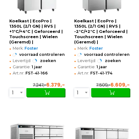
Koelkast | EcoPro |
Koelkast | EcoPro |
1350L (2/1 GN) | RVS |
1350L (2/1 GN) | RVS |
+1°C/+4°C | Geforceerd |
-2°C/+2°C | Geforceerd |
Touchscreen | Wielen
Touchscreen | Wielen
(Geremd) |
(Geremd) |
•
•
1440x855x2080(h)mm
1440x855x2080(h)mm
Merk:
Foster
Merk:
Foster
•
•
voorraad controleren
voorraad controleren
•
•
Levertijd:
zoeken
Levertijd:
zoeken
•
•
Garantie:
1 jaar
Garantie:
1 jaar
•
•
Art.nr:
FST-41-166
Art.nr:
FST-41-174
6.379,-
6.609,-
7.247,-
7.509,-
1
1