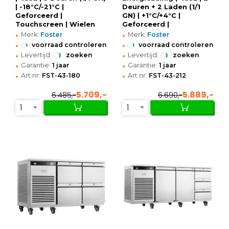
| -18°C/-21°C |
Deuren + 2 Laden (1/1
Geforceerd |
GN) | +1°C/+4°C |
Touchscreen | Wielen
Geforceerd |
•
•
(Geremd) |
Touchscreen | Wielen
Merk:
Foster
Merk:
Foster
1815x700x865(h)mm
(Geremd) |
•
•
voorraad controleren
voorraad controleren
1815x700x865(h)mm
•
•
Levertijd:
zoeken
Levertijd:
zoeken
•
•
Garantie:
1 jaar
Garantie:
1 jaar
•
•
Art.nr:
FST-43-180
Art.nr:
FST-43-212
5.709,-
5.889,-
6.485,-
6.690,-
1
1