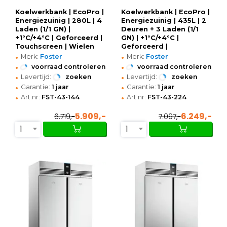
Koelwerkbank | EcoPro |
Koelwerkbank | EcoPro |
Energiezuinig | 280L | 4
Energiezuinig | 435L | 2
Laden (1/1 GN) |
Deuren + 3 Laden (1/1
+1°C/+4°C | Geforceerd |
GN) | +1°C/+4°C |
Touchscreen | Wielen
Geforceerd |
•
•
(Geremd) |
Touchscreen | Wielen
Merk:
Foster
Merk:
Foster
1365x700x865(h)mm
(Geremd) |
•
•
voorraad controleren
voorraad controleren
1815x700x865(h)mm
•
•
Levertijd:
zoeken
Levertijd:
zoeken
•
•
Garantie:
1 jaar
Garantie:
1 jaar
•
•
Art.nr:
FST-43-144
Art.nr:
FST-43-224
5.909,-
6.249,-
6.719,-
7.097,-
1
1