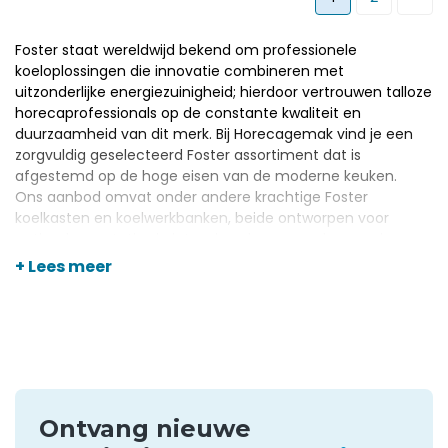
Foster staat wereldwijd bekend om professionele
koeloplossingen die innovatie combineren met
uitzonderlijke energiezuinigheid; hierdoor vertrouwen talloze
horecaprofessionals op de constante kwaliteit en
duurzaamheid van dit merk. Bij Horecagemak vind je een
zorgvuldig geselecteerd Foster assortiment dat is
afgestemd op de hoge eisen van de moderne keuken.
Ons aanbod omvat onder andere krachtige Foster
koelkasten en
koelwerkbanken
, beide ontworpen voor
optimale prestaties in intensieve horecawerkomgevingen.
Deze producten bieden betrouwbaarheid en
+ Lees meer
gebruiksgemak, waardoor je keuken efficiënt en
overzichtelijk blijft functioneren.
Ontvang nieuwe