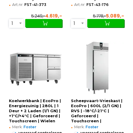
•
•
Art.nr:
FST-41-373
Art.nr:
FST-43-176
4.619,-
5.089,-
5.249,-
5.778,-
1
1
Koelwerkbank | EcoPro |
Scheepvaart-Vrieskast |
Energiezuinig | 280L | 1
EcoPro | 600L (2/1 GN) |
Deur + 2 Laden (1/1 GN) |
RVS | -18°C/-21°C |
+1°C/+4°C | Geforceerd |
Geforceerd |
Touchscreen | Wielen
Touchscreen |
•
•
(Geremd) |
Vloer-/Wandbevestiging
Merk:
Foster
Merk:
Foster
1365x700x865(h)mm
| 700x855x2080(h)mm
•
•
voorraad controleren
voorraad controleren