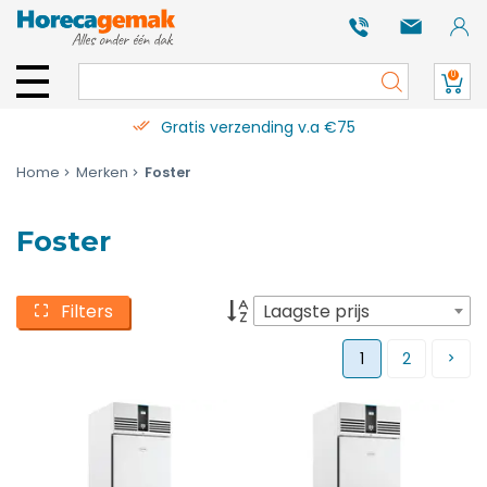
0
Gratis verzending v.a €75
Home
Merken
Foster
Foster
Filters
Laagste prijs
1
2