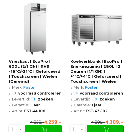
Vrieskast | EcoPro |
Koelwerkbank | EcoPro |
600L (2/1 GN) | RVS |
Energiezuinig | 280L | 2
-18°C/-21°C | Geforceerd
Deuren (1/1 GN) |
| Touchscreen | Wielen
+1°C/+4°C | Geforceerd |
(Geremd) |
Touchscreen | Wielen
•
•
700x855x2080(h)mm
(Geremd) |
Merk:
Foster
Merk:
Foster
1365x700x865(h)mm
•
•
voorraad controleren
voorraad controleren
•
•
Levertijd:
zoeken
Levertijd:
zoeken
•
•
Garantie:
1 jaar
Garantie:
1 jaar
•
•
Art.nr:
FST-41-106
Art.nr:
FST-43-102
4.259,-
4.309,-
4.839,-
4.895,-
1
1