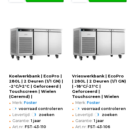
Koelwerkbank | EcoPro |
Vrieswerkbank | EcoPro
280L | 2 Deuren (1/1 GN) |
| 280L | 2 Deuren (1/1 GN)
-2°C/+2°C | Geforceerd |
| -18°C/-21°C |
Touchscreen | Wielen
Geforceerd |
(Geremd) |
Touchscreen | Wielen
•
•
1365x700x865(h)mm
(Geremd) |
Merk:
Foster
Merk:
Foster
1365x700x865(h)mm
•
•
voorraad controleren
voorraad controleren
•
•
Levertijd:
zoeken
Levertijd:
zoeken
•
•
Garantie:
1 jaar
Garantie:
1 jaar
•
•
Art.nr:
FST-43-110
Art.nr:
FST-43-106