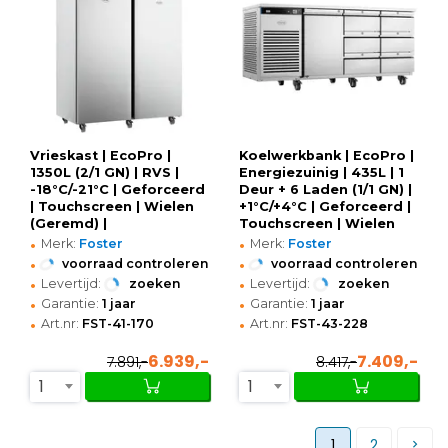
Vrieskast | EcoPro |
Koelwerkbank | EcoPro |
1350L (2/1 GN) | RVS |
Energiezuinig | 435L | 1
-18°C/-21°C | Geforceerd
Deur + 6 Laden (1/1 GN) |
| Touchscreen | Wielen
+1°C/+4°C | Geforceerd |
(Geremd) |
Touchscreen | Wielen
•
•
1440x855x2080(h)mm
(Geremd) |
Merk:
Foster
Merk:
Foster
1815x700x865(h)mm
•
•
voorraad controleren
voorraad controleren
•
•
Levertijd:
zoeken
Levertijd:
zoeken
•
•
Garantie:
1 jaar
Garantie:
1 jaar
•
•
Art.nr:
FST-41-170
Art.nr:
FST-43-228
6.939,-
7.409,-
7.891,-
8.417,-
1
1
1
2