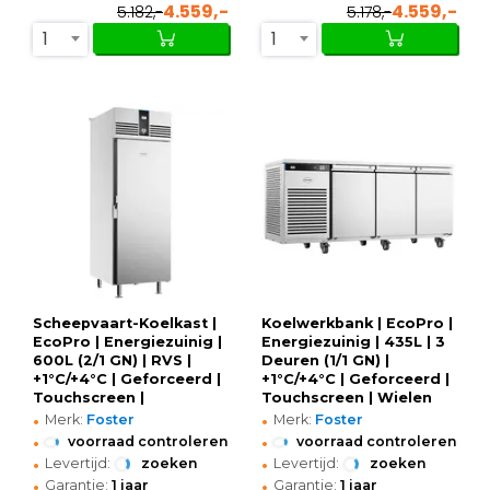
4.559,-
4.559,-
5.182,-
5.178,-
1
1
Scheepvaart-Koelkast |
Koelwerkbank | EcoPro |
EcoPro | Energiezuinig |
Energiezuinig | 435L | 3
600L (2/1 GN) | RVS |
Deuren (1/1 GN) |
+1°C/+4°C | Geforceerd |
+1°C/+4°C | Geforceerd |
Touchscreen |
Touchscreen | Wielen
•
•
Vloer-/Wandbevestiging
(Geremd) |
Merk:
Foster
Merk:
Foster
| 700x855x2080(h)mm
1815x700x865(h)mm
•
•
voorraad controleren
voorraad controleren
•
•
Levertijd:
zoeken
Levertijd:
zoeken
•
•
Garantie:
1 jaar
Garantie:
1 jaar