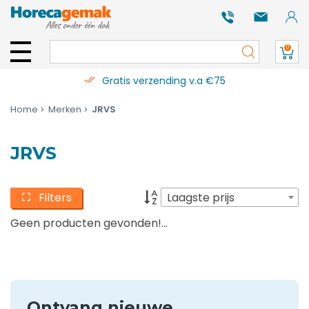
0
Gratis verzending v.a €75
Home
Merken
JRVS
JRVS
Filters
Laagste prijs
Geen producten gevonden!...
Ontvang nieuwe