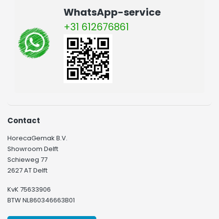
WhatsApp-service
+31 612676861
Contact
HorecaGemak B.V.
Showroom Delft
Schieweg 77
2627 AT Delft
KvK 75633906
BTW NL860346663B01