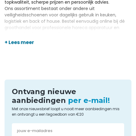
topkwaliteit, scherpe prijzen en persoonlijk advies.
Ons assortiment bestaat onder andere uit
veiligheidsschoenen voor dagelijks gebruik in keuken,
logistiek en back of house. Bestel eenvoudig online bij dé
groothandel voor professionele horeca apparatuur
en
benodigdheden, met snelle levering en betrouwbare
service.
+ Lees meer
Ontvang nieuwe
aanbiedingen
per e-mail!
Met onze nieuwsbrief loopt u nooit meer aanbiedingen mis
en ontvangt u een tegoedbon van €20