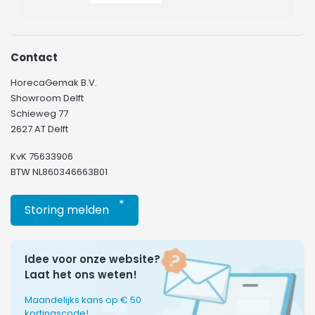
Contact
HorecaGemak B.V.
Showroom Delft
Schieweg 77
2627 AT Delft
KvK 75633906
BTW NL860346663B01
*
Storing melden
Idee voor onze website?
Laat het ons weten!
Maandelijks kans op € 50
kortingscode!