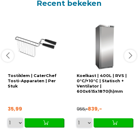
Recent bekeken
Tostiklem | CaterChef
Koelkast | 400L | RVS |
Tosti-Apparaten | Per
0°C/+10°C | Statisch +
Stuk
Ventilator |
600x615x1870(h)mm
35,99
839,-
955,-