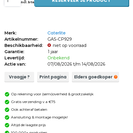
RESERVEER JE PRODUCT
1
84,69
incl. btw
Caterlite
Merk:
Artikelnummer:
GAS-CP929
Beschikbaarheid:
niet op voorraad
Garantie:
1 jaar
Levertijd:
Onbekend
Actie van:
07/08/2026 t/m 14/08/2026
Vraagje ?
Print pagina
Elders goedkoper
Op rekening voor (semi)overheid & grootzakelijk
Gratis verzending v.a €75
Ook achteraf betalen
Aansluiting & montage mogelijk!
Altijd de laagste prijs
100.000+ producten