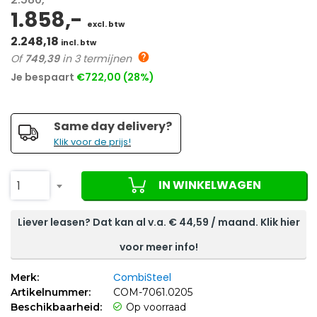
1.858,-
excl. btw
2.248,18
incl. btw
Of
749,39
in 3 termijnen
Je bespaart
€722,00 (28%)
Same day delivery?
Klik voor de prijs!
IN WINKELWAGEN
1
Liever leasen? Dat kan al v.a. €
44,59
/ maand. Klik hier
voor meer info!
CombiSteel
Merk:
Artikelnummer:
COM-7061.0205
Beschikbaarheid:
Op voorraad