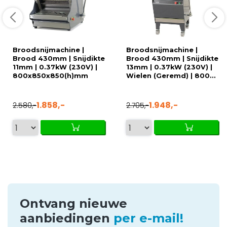
Broodsnijmachine |
Broodsnijmachine |
Brood 430mm | Snijdikte
Brood 430mm | Snijdikte
11mm | 0.37kW (230V) |
13mm | 0.37kW (230V) |
800x850x850(h)mm
Wielen (Geremd) | 800...
1.858,-
1.948,-
2.580,-
2.705,-
Ontvang nieuwe
aanbiedingen
per e-mail!