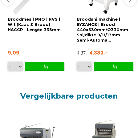
Broodmes | PRO | RVS |
Broodsnijmachine |
Wit (Kaas & Brood) |
BYZANCE | Brood
HACCP | Lengte 333mm
440x330mm/Ø330mm |
Snijdikte 9/11/13mm |
Semi-Automa...
9,09
4.383,-
4.871,-
Vergelijkbare producten