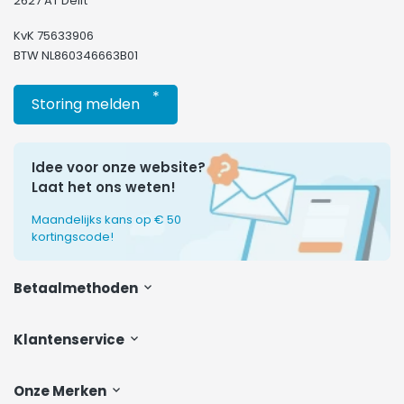
2627 AT Delft
KvK 75633906
BTW NL860346663B01
*
Storing melden
Idee voor onze website?
Laat het ons weten!
Maandelijks kans op € 50
kortingscode!
Betaalmethoden
Klantenservice
Onze Merken