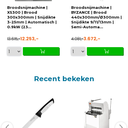
Broodsnijmachine |
Broodsnijmachine |
XS300 | Brood
BYZANCE | Brood
300x300mm | Snijdikte
440x300mm/Ø300mm |
3-25mm | Automatisch |
Snijdikte 9/11/13mm |
0.9kW (23...
Semi-Automa...
12.253,-
3.672,-
13.615,-
4.081,-
Recent bekeken