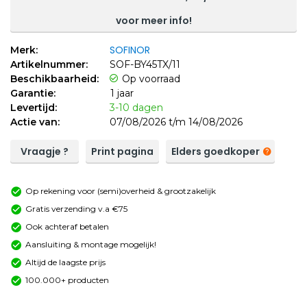
voor meer info!
SOFINOR
Merk:
Artikelnummer:
SOF-BY45TX/11
Beschikbaarheid:
Op voorraad
Garantie:
1 jaar
Levertijd:
3-10 dagen
Actie van:
07/08/2026 t/m 14/08/2026
Vraagje ?
Print pagina
Elders goedkoper
Op rekening voor (semi)overheid & grootzakelijk
Gratis verzending v.a €75
Ook achteraf betalen
Aansluiting & montage mogelijk!
Altijd de laagste prijs
100.000+ producten