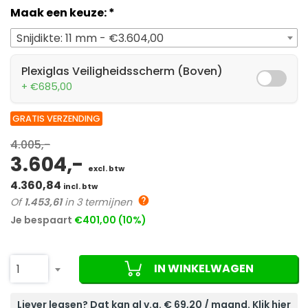
Maak een keuze:
*
Snijdikte: 11 mm - €3.604,00
Plexiglas Veiligheidsscherm (Boven)
+ €685,00
GRATIS VERZENDING
4.005,-
3.604,-
excl. btw
4.360,84
incl. btw
Of
1.453,61
in 3 termijnen
Je bespaart
€401,00 (10%)
IN WINKELWAGEN
1
Liever leasen? Dat kan al v.a. €
69,20
/ maand. Klik hier