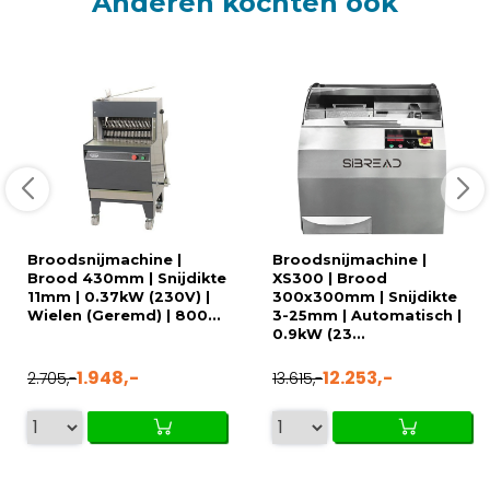
Anderen kochten ook
Broodsnijmachine |
Broodsnijmachine |
Brood 430mm | Snijdikte
XS300 | Brood
11mm | 0.37kW (230V) |
300x300mm | Snijdikte
Wielen (Geremd) | 800...
3-25mm | Automatisch |
0.9kW (23...
1.948,-
12.253,-
2.705,-
13.615,-