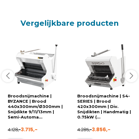
Vergelijkbare producten
Broodsnijmachine |
Broodsnijmachine | S4-
BYZANCE | Brood
SERIES | Brood
440x300mm/Ø300mm |
420x300mm | Div.
Snijdikte 9/11/13mm |
Snijdikten | Handmatig |
Semi-Automa...
0.75kW (...
3.715,-
3.856,-
4.128,-
4.285,-