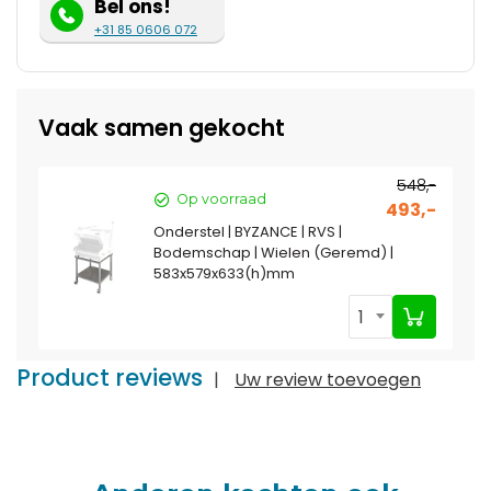
Bel ons!
+31 85 0606 072
Vaak samen gekocht
548,-
Op voorraad
493,-
Onderstel | BYZANCE | RVS |
Bodemschap | Wielen (Geremd) |
583x579x633(h)mm
1
Product reviews
|
Uw review toevoegen