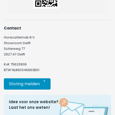
Contact
HorecaGemak B.V.
Showroom Delft
Schieweg 77
2627 AT Delft
KvK 75633906
BTW NL860346663B01
*
Storing melden
Idee voor onze website?
Laat het ons weten!