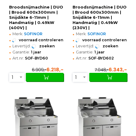
Broodsnijmachine | DUO
Broodsnijmachine | DUO
| Brood 600x300mm |
| Brood 600x300mm |
Snijdikte 6-11mm |
Snijdikte 6-11mm |
Handmatig | 0.49kW
Handmatig | 0.49kW
(400V) |
(230V) |
•
•
870x750x740/1280(h)mm
870x750x740/1280(h)mm
Merk:
SOFINOR
Merk:
SOFINOR
•
•
voorraad controleren
voorraad controleren
•
•
Levertijd:
zoeken
Levertijd:
zoeken
•
•
Garantie:
1 jaar
Garantie:
1 jaar
•
•
Art.nr:
SOF-BYD60
Art.nr:
SOF-BYD602
6.218,-
6.343,-
6.909,-
7.048,-
1
1