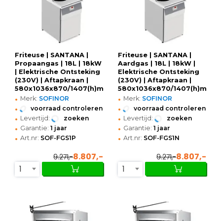
Friteuse | SANTANA |
Friteuse | SANTANA |
Propaangas | 18L | 18kW
Aardgas | 18L | 18kW |
| Elektrische Ontsteking
Elektrische Ontsteking
(230V) | Aftapkraan |
(230V) | Aftapkraan |
580x1036x870/1407(h)mm
580x1036x870/1407(h)mm
•
•
Merk:
SOFINOR
Merk:
SOFINOR
•
•
voorraad controleren
voorraad controleren
•
•
Levertijd:
zoeken
Levertijd:
zoeken
•
•
Garantie:
1 jaar
Garantie:
1 jaar
•
•
Art.nr:
SOF-FGS1P
Art.nr:
SOF-FGS1N
8.807,-
8.807,-
9.271,-
9.271,-
1
1