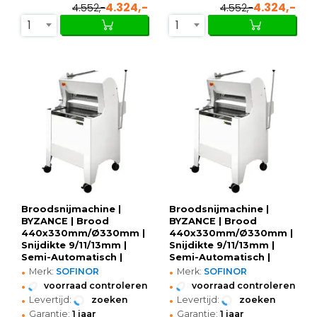
4.324,-
4.324,-
4.552,-
4.552,-
1
1
Broodsnijmachine |
Broodsnijmachine |
BYZANCE | Brood
BYZANCE | Brood
440x330mm/Ø330mm |
440x330mm/Ø330mm |
Snijdikte 9/11/13mm |
Snijdikte 9/11/13mm |
Semi-Automatisch |
Semi-Automatisch |
•
•
0.55kW (400V) |
0.55kW (230V) |
Merk:
SOFINOR
Merk:
SOFINOR
615x716x735/1205(h)mm
615x716x735/1205(h)mm
•
•
voorraad controleren
voorraad controleren
•
•
Levertijd:
zoeken
Levertijd:
zoeken
•
•
Garantie:
1 jaar
Garantie:
1 jaar