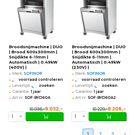
Broodsnijmachine | DUO
Broodsnijmachine | DUO
| Brood 600x300mm |
| Brood 600x300mm |
Snijdikte 6-11mm |
Snijdikte 6-11mm |
Automatisch | 0.49kW
Automatisch | 0.49kW
(400V) |
(230V) |
•
•
870x750x740/1280(h)mm
870x750x740/1280(h)mm
Merk:
SOFINOR
Merk:
SOFINOR
•
•
voorraad controleren
voorraad controleren
•
•
Levertijd:
zoeken
Levertijd:
zoeken
•
•
Garantie:
1 jaar
Garantie:
1 jaar
•
•
Art.nr:
SOF-BYD60A
Art.nr:
SOF-BYD60A2
9.032,-
9.206,-
10.036,-
10.229,-
1
1
1
2
3