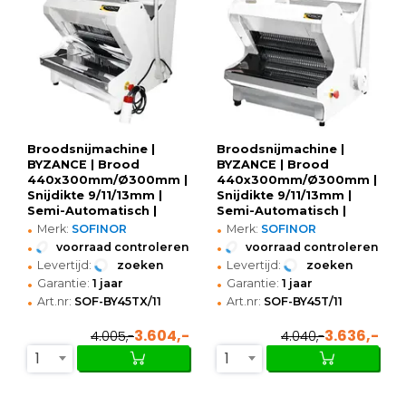
Broodsnijmachine |
Broodsnijmachine |
BYZANCE | Brood
BYZANCE | Brood
440x300mm/Ø300mm |
440x300mm/Ø300mm |
Snijdikte 9/11/13mm |
Snijdikte 9/11/13mm |
Semi-Automatisch |
Semi-Automatisch |
•
•
0.49kW (400V) |
0.49kW (400V) |
Merk:
SOFINOR
Merk:
SOFINOR
Optioneel Onderstel |
Optioneel Onderstel |
•
•
voorraad controleren
voorraad controleren
680x640x600/880(h)mm
680x645x720/850(h)mm
•
•
Levertijd:
zoeken
Levertijd:
zoeken
•
•
Garantie:
1 jaar
Garantie:
1 jaar
•
•
Art.nr:
SOF-BY45TX/11
Art.nr:
SOF-BY45T/11
3.604,-
3.636,-
4.005,-
4.040,-
1
1