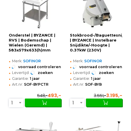
Onderstel | BYZANCE |
Stokbrood-/Baguettesnijma
RVS | Bodemschap |
| BYZANCE | Instelbare
Wielen (Geremd) |
Snijdikte/-Hoogte |
583x579x633(h)mm
0.37kW (230V)
•
•
Merk:
SOFINOR
Merk:
SOFINOR
•
•
voorraad controleren
voorraad controleren
•
•
Levertijd:
zoeken
Levertijd:
zoeken
•
•
Garantie:
1 jaar
Garantie:
1 jaar
•
•
Art.nr:
SOF-BYPCTR
Art.nr:
SOF-BYB
493,-
3.195,-
548,-
3.551,-
1
1