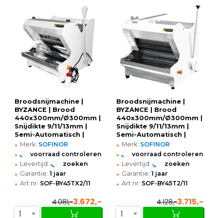
Broodsnijmachine |
Broodsnijmachine |
BYZANCE | Brood
BYZANCE | Brood
440x300mm/Ø300mm |
440x300mm/Ø300mm |
Snijdikte 9/11/13mm |
Snijdikte 9/11/13mm |
Semi-Automatisch |
Semi-Automatisch |
•
•
0.49kW (230V) |
0.49kW (230V) |
Merk:
SOFINOR
Merk:
SOFINOR
Optioneel Onderstel |
Optioneel Onderstel |
•
•
voorraad controleren
voorraad controleren
680x640x600/880(h)mm
680x645x720/850(h)mm
•
•
Levertijd:
zoeken
Levertijd:
zoeken
•
•
Garantie:
1 jaar
Garantie:
1 jaar
•
•
Art.nr:
SOF-BY45TX2/11
Art.nr:
SOF-BY45T2/11
3.672,-
3.715,-
4.081,-
4.128,-
1
1