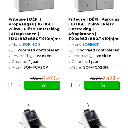
Friteuse | DÉFI |
Friteuse | DÉFI | Aardgas
Propaangas | 18+18L |
| 18+18L | 26kW | Piëzo
26kW | Piëzo Ontsteking
Ontsteking |
| Aftapkranen |
Aftapkranen |
1120x983x880/1410(h)mm
1120x983x880/1410(h)mm
•
•
Merk:
SOFINOR
Merk:
SOFINOR
•
•
voorraad controleren
voorraad controleren
•
•
Levertijd:
zoeken
Levertijd:
zoeken
•
•
Garantie:
1 jaar
Garantie:
1 jaar
•
•
Art.nr:
SOF-FGA2GP
Art.nr:
SOF-FGA2GN
7.473,-
7.473,-
7.867,-
7.867,-
1
1