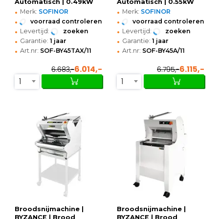
Automatisch | 0.49kW
Automatisch | 0.55kW
•
•
(400V) | Optioneel
(400V) |
Merk:
SOFINOR
Merk:
SOFINOR
Onderstel |
615x716x735/1205(h)mm
•
•
voorraad controleren
voorraad controleren
680x640x600/880(h)mm
•
•
Levertijd:
zoeken
Levertijd:
zoeken
•
•
Garantie:
1 jaar
Garantie:
1 jaar
•
•
Art.nr:
SOF-BY45TAX/11
Art.nr:
SOF-BY45A/11
6.014,-
6.115,-
6.683,-
6.795,-
1
1
Broodsnijmachine |
Broodsnijmachine |
BYZANCE | Brood
BYZANCE | Brood