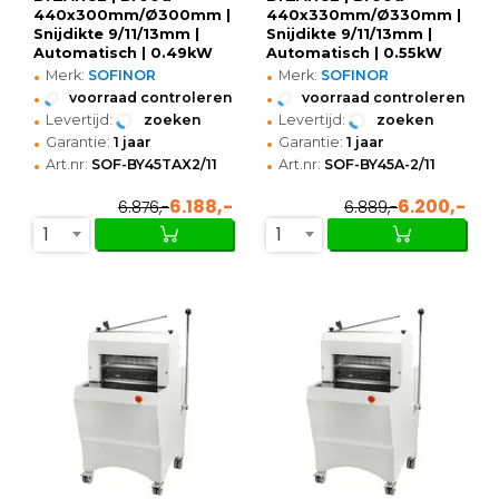
440x300mm/Ø300mm |
440x330mm/Ø330mm |
Snijdikte 9/11/13mm |
Snijdikte 9/11/13mm |
Automatisch | 0.49kW
Automatisch | 0.55kW
•
•
(230V) | Optioneel
(230V) |
Merk:
SOFINOR
Merk:
SOFINOR
Onderstel |
615x716x735/1205(h)mm
•
•
voorraad controleren
voorraad controleren
680x640x600/880(h)mm
•
•
Levertijd:
zoeken
Levertijd:
zoeken
•
•
Garantie:
1 jaar
Garantie:
1 jaar
•
•
Art.nr:
SOF-BY45TAX2/11
Art.nr:
SOF-BY45A-2/11
6.188,-
6.200,-
6.876,-
6.889,-
1
1