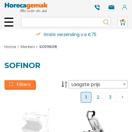
0
Gratis verzending v.a €75
Home
Merken
SOFINOR
SOFINOR
Filters
Laagste prijs
1
2
3