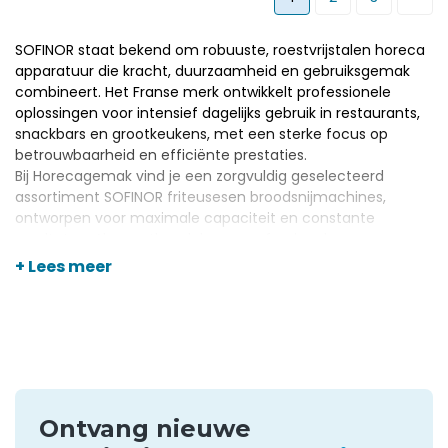
SOFINOR staat bekend om robuuste, roestvrijstalen horeca
apparatuur die kracht, duurzaamheid en gebruiksgemak
combineert. Het Franse merk ontwikkelt professionele
oplossingen voor intensief dagelijks gebruik in restaurants,
snackbars en grootkeukens, met een sterke focus op
betrouwbaarheid en efficiënte prestaties.
Bij Horecagemak vind je een zorgvuldig geselecteerd
assortiment SOFINOR
friteuses
en
broodsnijmachines
,
ontworpen voor maximale capaciteit en constante
resultaten. Als groothandel voor professionele
horeca apparatuur
en benodigdheden bieden wij
+ Lees meer
topkwaliteit, scherpe prijzen en persoonlijk advies, zodat je
verzekerd bent van de juiste SOFINOR oplossing voor jouw
keuken.
Ontvang nieuwe