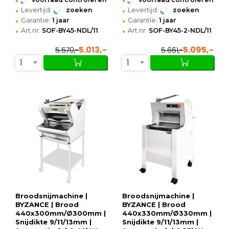
•
•
Levertijd:
zoeken
Levertijd:
zoeken
•
•
Garantie:
1 jaar
Garantie:
1 jaar
•
•
Art.nr:
SOF-BY45-NDL/11
Art.nr:
SOF-BY45-2-NDL/11
5.013,-
5.095,-
5.570,-
5.661,-
1
1
Broodsnijmachine |
Broodsnijmachine |
BYZANCE | Brood
BYZANCE | Brood
440x300mm/Ø300mm |
440x330mm/Ø330mm |
Snijdikte 9/11/13mm |
Snijdikte 9/11/13mm |