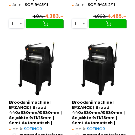
•
•
Art.nr:
SOF-BY45/11
Art.nr:
SOF-BY45-2/11
4.383,-
4.465,-
4.871,-
4.962,-
1
1
Broodsnijmachine |
Broodsnijmachine |
BYZANCE | Brood
BYZANCE | Brood
440x330mm/Ø330mm |
440x330mm/Ø330mm |
Snijdikte 9/11/13mm |
Snijdikte 9/11/13mm |
Semi-Automatisch |
Semi-Automatisch |
•
•
0.55kW (400V) |
0.55kW (230V) |
Merk:
SOFINOR
Merk:
SOFINOR
615x716x735/1205(h)mm
615x716x735/1205(h)mm
•
•
voorraad controleren
voorraad controleren