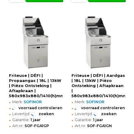
Friteuse | DÉFI |
Friteuse | DÉFI | Aardgas
Propaangas | 18L | 13kW
| 18L | 13kW | Piëzo
| Piëzo Ontsteking |
Ontsteking | Aftapkraan
Aftapkraan |
|
580x983x880/1410(h)mm
580x983x880/1410(h)mm
•
•
Merk:
SOFINOR
Merk:
SOFINOR
•
•
voorraad controleren
voorraad controleren
•
•
Levertijd:
zoeken
Levertijd:
zoeken
•
•
Garantie:
1 jaar
Garantie:
1 jaar
•
•
Art.nr:
SOF-FGA1GP
Art.nr:
SOF-FGA1GN