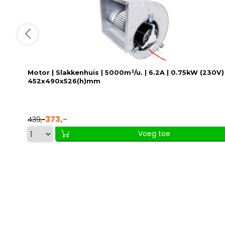
Motor | Slakkenhuis | 5000m³/u. | 6.2A | 0.75kW (230V) 
452x490x526(h)mm
373,-
439,-
Voeg toe