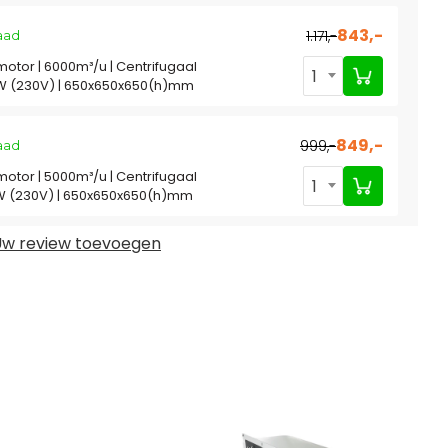
843,-
1.171,-
aad
motor | 6000m³/u | Centrifugaal
1
9kW (230V) | 650x650x650(h)mm
849,-
999,-
aad
motor | 5000m³/u | Centrifugaal
1
5kW (230V) | 650x650x650(h)mm
w review toevoegen