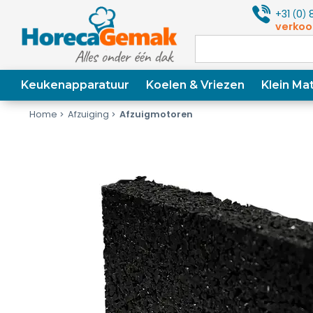
+31
0
8
(
)
verkoo
Keukenapparatuur
Koelen & Vriezen
Klein Mat
Home
Afzuiging
Afzuigmotoren