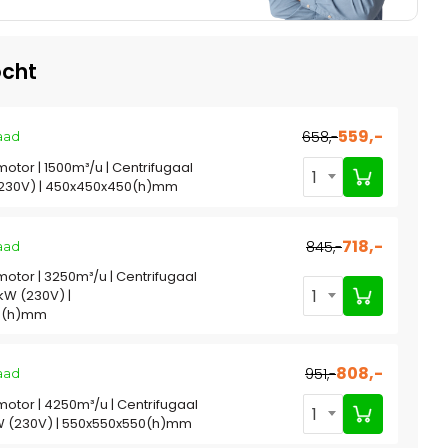
cht
559,-
658,-
aad
motor | 1500m³/u | Centrifugaal
1
 (230V) | 450x450x450(h)mm
718,-
845,-
aad
motor | 3250m³/u | Centrifugaal
1
5kW (230V) |
0(h)mm
808,-
951,-
aad
motor | 4250m³/u | Centrifugaal
1
5kW (230V) | 550x550x550(h)mm