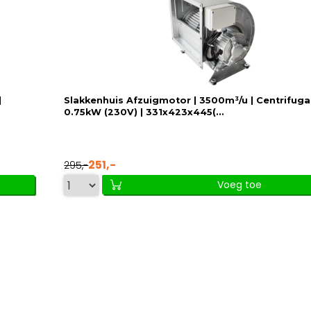
|
Slakkenhuis Afzuigmotor | 3500m³/u | Centrifugaal
0.75kW (230V) | 331x423x445(...
251,-
295,-
Voeg toe