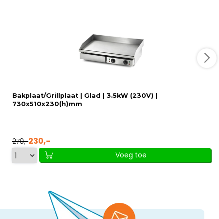
Bakplaat/Grillplaat | Glad | 3.5kW (230V) |
730x510x230(h)mm
230,-
270,-
Voeg toe