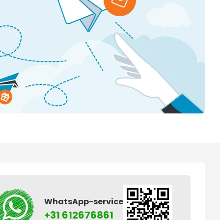
WhatsApp-service
+31 612676861