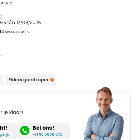
orraad
ag
26 t/m 13/08/2026
 & grootzakelijk
!
a
Elders goedkoper
 je klaar!
ht!
Bel ons!
gelijk
+31 85 0606 072