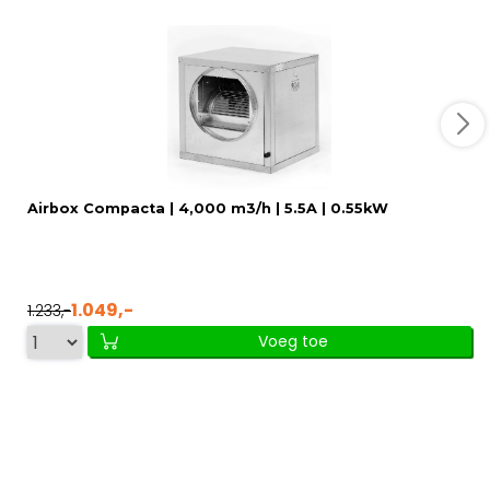
Airbox Compacta | 4,000 m3/h | 5.5A | 0.55kW
1.049,-
1.233,-
Voeg toe