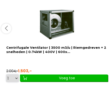
Centrifugale Ventilator | 3500 m3/u | Riemgedreven + 2
snelheden | 0.74kW | 400V | 600x...
1.503,-
2.004,-
Voeg toe