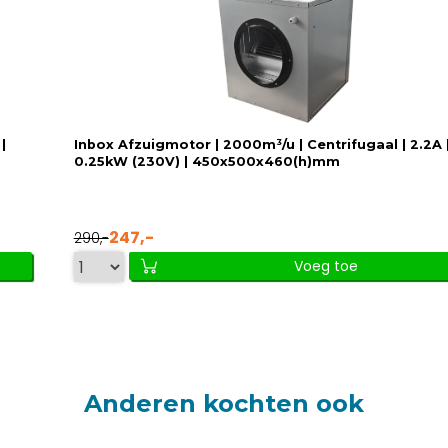
|
Inbox Afzuigmotor | 2000m³/u | Centrifugaal | 2.2A 
0.25kW (230V) | 450x500x460(h)mm
247,-
290,-
Voeg toe
Anderen kochten ook