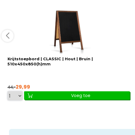
Krijtstoepbord | CLASSIC | Hout | Bruin |
510x450x850(h)mm
29,99
44,-
Voeg toe