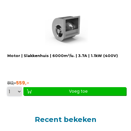
Motor | Slakkenhuis | 6000m³/u. | 3.7A | 1.1kW (400V)
559,-
812,-
Voeg toe
Recent bekeken