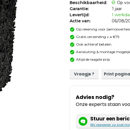
Beschikbaarheid:
Op vo
Garantie:
1 jaar
Levertijd:
1 werkd
Actie van:
06/08/20
Op rekening voor (semi)overheid
Gratis verzending v.a €75
Ook achteraf betalen
Aansluiting & montage mogelijk
Altijd de laagste prijs
Vraagje ?
Print pagin
Advies nodig?
Onze experts staan voor
Stuur een beric
Wij reageren zo snel mo