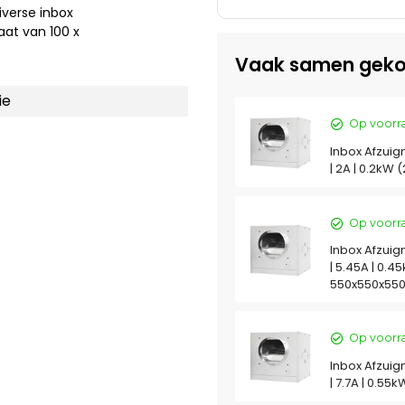
iverse inbox
at van 100 x
Vaak samen geko
ie
Op voorr
Inbox Afzuig
| 2A | 0.2kW
Op voorr
Inbox Afzuig
| 5.45A | 0.4
550x550x55
Op voorr
Inbox Afzuig
| 7.7A | 0.5