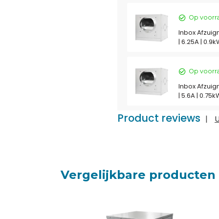
Op voorr
Inbox Afzuig
| 6.25A | 0.
Op voorr
Inbox Afzuig
| 5.6A | 0.7
Product reviews
|
U
Vergelijkbare producten