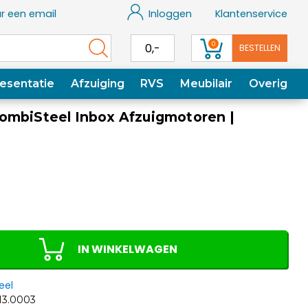
r een email
Inloggen
Klantenservice
0
0,-
BESTELLEN
esentatie
Afzuiging
RVS
Meubilair
Overig
ombiSteel Inbox Afzuigmotoren |
IN WINKELWAGEN
eel
3.0003