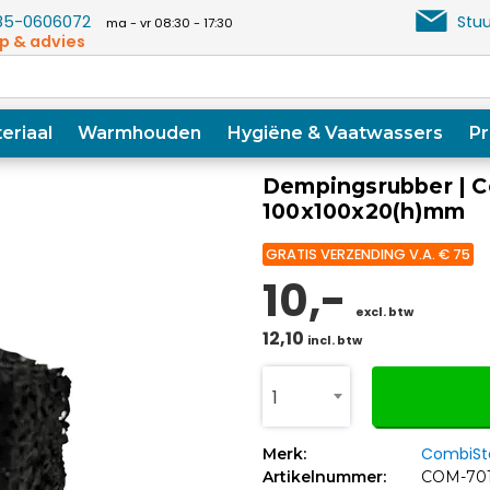
5-0606072
Stuu
ma - vr 08:30 - 17:30
p & advies
eriaal
Warmhouden
Hygiëne & Vaatwassers
Pr
Dempingsrubber | C
100x100x20(h)mm
GRATIS VERZENDING V.A. € 75
10,-
excl. btw
12,10
incl. btw
1
CombiSt
Merk:
Artikelnummer:
COM-701