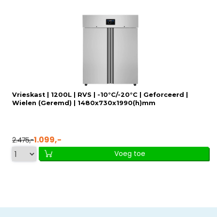
Vrieskast | 1200L | RVS | -10°C/-20°C | Geforceerd |
Wielen (Geremd) | 1480x730x1990(h)mm
1.099,-
2.475,-
Voeg toe